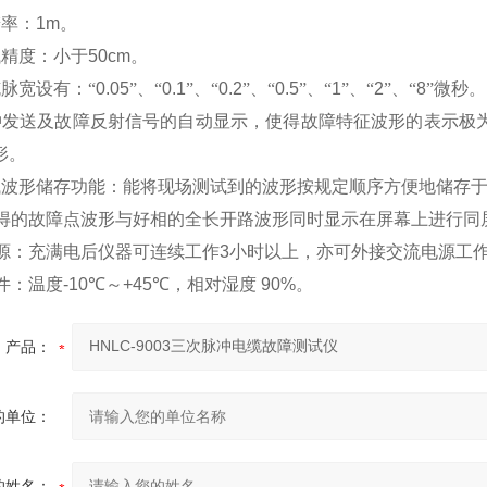
辨率：
1m
。
试精度：小于
50cm
。
脉宽设有：“
0.05
”、“
0.1
”、“
0.2
”、“
0.5
”、“
1
”、“
2
”、“
8
”微秒
。
冲发送及故障反射信号的自动显示，使得故障特征波形的表示极
形。
试波形储存功能：能将现场测试到的波形按规定顺序方便地储存
得的故障点波形与好相的全长开路波形同时显示在屏幕上进行同
源：充满电后仪器可连续工作
3
小时以上，亦可外接交流电源工
件：温度
-10
℃
～
+45
℃
，相对湿度
90%
。
产品：
的单位：
的姓名：