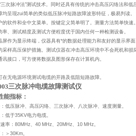
“
三次脉冲法
”
测试技术。同时还具有传统的冲击高压闪络法和低
障均呈现zui简单的类似低压脉冲短路故障波形特征，极易判读。
户的软件和全中文菜单。按键定义简单明了。测量方法简单快速
功率、测试精度及测试方便程度优于国内任何一种检测设备。
晶屏作为显示终端，仪器具有*的数据处理能力和友好的显示界面
的采样高压保护措施。测试仪器在冲击高压环境中不会死机和损
通讯接口，可方便将数据及图形保存在计算机内。
。
可在无电源环境测试电缆的开路及低阻短路故障。
-9003三次脉冲电缆故障测试仪
性能指标：
法：低压脉冲、高压闪络、三次脉冲、八次脉冲、速度测量。
压：低于
35KV
电力电缆。
样速率：
80MHz
、
40 MHz
、
20MHz
、
10 MHz
。
离：
＞
30Km
。