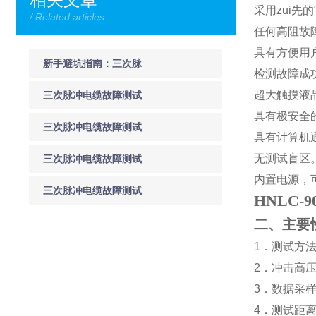
采用zui先的
/ Related articles
任何高阻故
具有方便用
新手避坑指南：三次脉
检测故障成
冲电缆故障测试仪日常
超大触摸液
三次脉冲电缆故障测试
具有极安全
维护、校准与常见故障
仪优势特点 电力电缆故
三次脉冲电缆故障测试
具有计算机
排查手册
障测距抗干扰高精度检
仪的系统组成
无测试盲区
三次脉冲电缆故障测试
内置电源，
测设备功能介绍
仪故障性质的分类
三次脉冲电缆故障测试
HNLC
仪三次脉冲法的实际应
二、主要
1
．测试方
用
2
．冲击高
3
．数据采
4
．测试距