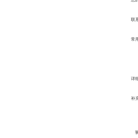
联
常
详
补