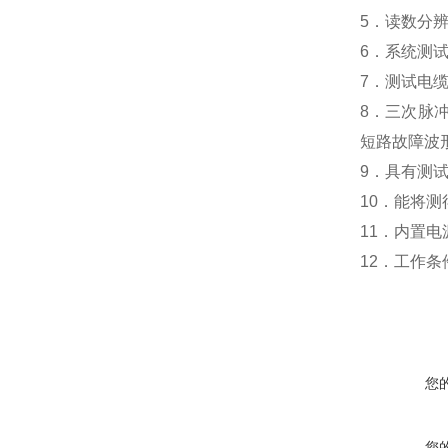
5
．读数分
6
．系统测
7
．测试电缆
8
．三次脉
短路故障波
9
．具有测
10
．能将测
11
．内置电
12
．
工作条
您
您