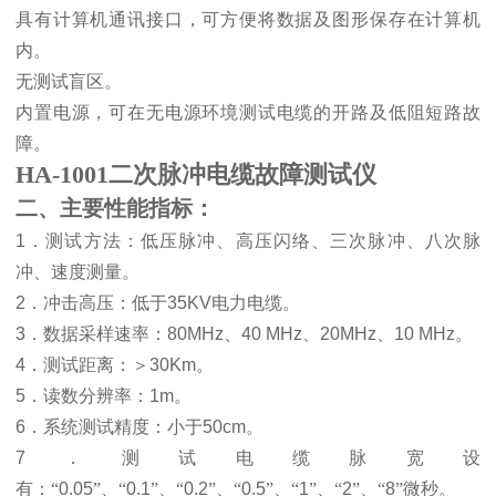
具有计算机通讯接口，可方便将数据及图形保存在计算机
内。
无测试盲区。
内置电源，可在无电源环境测试电缆的开路及低阻短路故
障。
HA-1001二次脉冲电缆故障测试仪
二、主要性能指标：
1
．测试方法：低压脉冲、高压闪络、三次脉冲、八次脉
冲、速度测量。
2
．冲击高压：低于
35KV
电力电缆。
3
．数据采样速率：
80MHz
、
40 MHz
、
20MHz
、
10 MHz
。
4
．测试距离：
＞
30Km
。
5
．读数分辨率：
1m
。
6
．系统测试精度：小于
50cm
。
7
．测试电缆脉宽设
有：“
0.05
”、“
0.1
”、“
0.2
”、“
0.5
”、“
1
”、“
2
”、“
8
”微秒
。