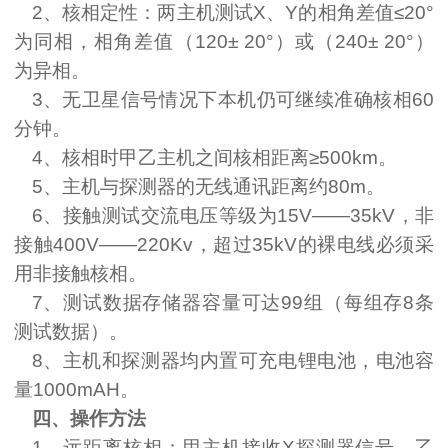
2
、核相定性：两主机测试
X
、
Y
的相角差值≤
20
°
为同相，相角差值（
120
±
20
°）或（
240
±
20
°）
为异相。
3
、无卫星信号情况下本机仍可继续准确核相
60
分钟。
4
、核相时甲乙主机之间核相距离≥
500km
。
5
、主机与探测器的无线通讯距离约
80m
。
6
、接触测试交流电压等级为
15V——35kV
，非
接触
400V——220Kv
，超过35
k
V的裸电线必须采
用非接触核相。
7
、测试数据存储器容量可达
99
组（每组存
8
条
测试数据）。
8
、主机和探测器均内置可充电锂电池，电池容
量
1000mAH
。
四、操作方法
1
、远距离核相：甲主机接收
X
探测器信号，乙