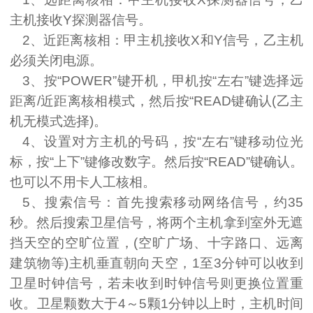
主机接收
Y
探测器信号。
2
、近距离核相：甲主机接收
X
和
Y
信号，乙主机
必须关闭电源。
3
、按“
POWER
”键开机，甲机按“左右”键选择远
距离
/
近距离核相模式，然后按“
READ
键确认
(
乙主
机无模式选择
)
。
4
、设置对方主机的号码，按“左右”键移动位光
标，按“上下”键修改数字。然后按“
READ
”键确认。
也可以不用卡人工核相。
5
、搜索信号：首先搜索移动网络信号，约
35
秒。然后搜索卫星信号，将两个主机拿到室外无遮
挡天空的空旷位置，
(
空旷广场、十字路口、远离
建筑物等
)
主机垂直朝向天空，
1
至
3
分钟可以收到
卫星时钟信号，若未收到时钟信号则更换位置重
收。卫星颗数大于
4
～
5
颗
1
分钟以上时，主机时间