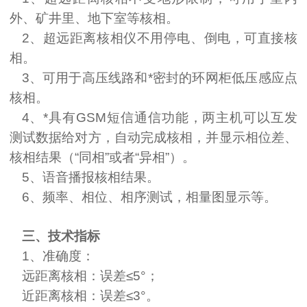
外、矿井里、地下室等核相。
2
、超远距离核相仪不用停电、倒电，可直接核
相。
3
、可用于高压线路和*密封的环网柜低压感应点
核相。
4
、*具有
GSM
短信通信功能，两主机可以互发
测试数据给对方，自动完成核相，并显示相位差、
核相结果（“同相”或者“异相”）。
5、语音播报核相结果。
6、频率、相位、相序测试，相量图显示等。
三、技术指标
1
、准确度：
远距离核相：误差≤
5
°；
近距离核相：误差≤
3
°。