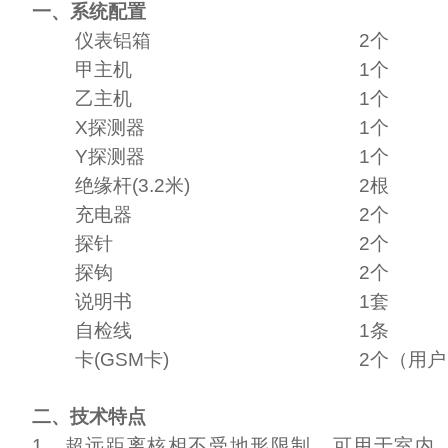
一、系统配置
仪表铝箱
2
个
甲主机
1
个
乙主机
1
个
X
探测器
1
个
Y
探测器
1
个
绝缘杆
(3.2
米
)
2
根
充电器
2个
探针
2
个
探钩
2
个
说明书
1
套
自检线
1
条
卡
(GSM
卡
)
2个（用
二、技术特点
1
、超远距离核相不受地形限制，可用于室内