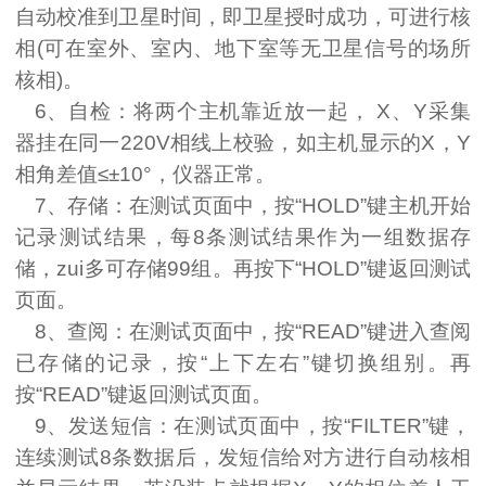
自动校准到卫星时间，即卫星授时成功，可进行核
相
(
可在室外、室内、地下室等无卫星信号的场所
核相
)
。
6
、自检：将两个主机靠近放一起，
X
、
Y
采集
器挂在同一
220V
相线上校验，如主机显示的
X
，
Y
相角差值≤±
10
°，仪器正常。
7
、存储：在测试页面中，按“
HOLD
”键主机开始
记录测试结果，每
8
条测试结果作为一组数据存
储，zui多可存储
99
组。再按下“
HOLD
”键返回测试
页面。
8
、查阅：在测试页面中，按“
READ
”键进入查阅
已存储的记录，按“上下左右”键切换组别。再
按“
READ
”键返回测试页面。
9
、发送短信：在测试页面中，按“
FILTER
”键，
连续测试
8
条数据后，发短信给对方进行自动核相