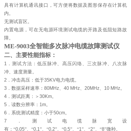
具有计算机通讯接口，可方便将数据及图形保存在计算机
内。
无测试盲区。
内置电源，可在无电源环境测试电缆的开路及低阻短路故
障。
ME-9003全智能多次脉冲电缆故障测试仪
二、主要性能指标：
1
．测试方法：低压脉冲、高压闪络、三次脉冲、八次脉
冲、速度测量。
2
．冲击高压：低于
35KV
电力电缆。
3
．数据采样速率：
80MHz
、
40 MHz
、
20MHz
、
10 MHz
。
4
．测试距离：
＞
30Km
。
5
．读数分辨率：
1m
。
6
．系统测试精度：小于
50cm
。
7
．测试电缆脉宽设
有：“
0.05
”、“
0.1
”、“
0.2
”、“
0.5
”、“
1
”、“
2
”、“
8
”微秒
。