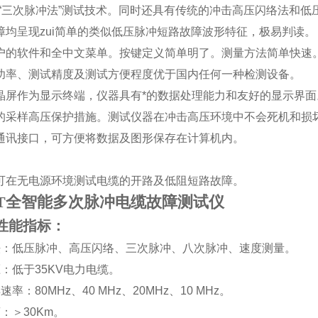
“
三次脉冲法
”
测试技术。同时还具有传统的冲击高压闪络法和低
障均呈现zui简单的类似低压脉冲短路故障波形特征，极易判读。
户的软件和全中文菜单。按键定义简单明了。测量方法简单快速
功率、测试精度及测试方便程度优于国内任何一种检测设备。
晶屏作为显示终端，仪器具有*的数据处理能力和友好的显示界面
的采样高压保护措施。测试仪器在冲击高压环境中不会死机和损
通讯接口，可方便将数据及图形保存在计算机内。
。
可在无电源环境测试电缆的开路及低阻短路故障。
133T全智能多次脉冲电缆故障测试仪
性能指标：
法：低压脉冲、高压闪络、三次脉冲、八次脉冲、速度测量。
压：低于
35KV
电力电缆。
样速率：
80MHz
、
40 MHz
、
20MHz
、
10 MHz
。
离：
＞
30Km
。