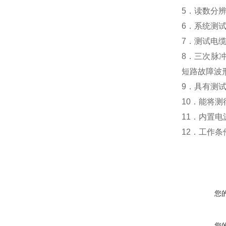
5
．读数分
6
．系统测
7
．测试电缆
8
．三次脉
短路故障波
9
．具有测
10
．能将测
11
．内置电
12
．
工作条
您
您