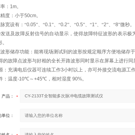
辨率：
1m
。
试精度：小于
50cm
。
脉宽设有：“
0.05
”、“
0.1
”、“
0.2
”、“
0.5
”、“
1
”、“
2
”、“
8
”微秒
。
冲发送及故障反射信号的自动显示，使得故障特征波形的表示极
形。
试波形储存功能：能将现场测试到的波形按规定顺序方便地储存
得的故障点波形与好相的全长开路波形同时显示在屏幕上进行同
源：充满电后仪器可连续工作
3
小时以上，亦可外接交流电源工
件：温度
-10
℃
～
+45
℃
，相对湿度
90%
。
产品：
的单位：
的姓名：