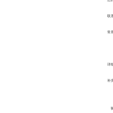
联
常
详
补