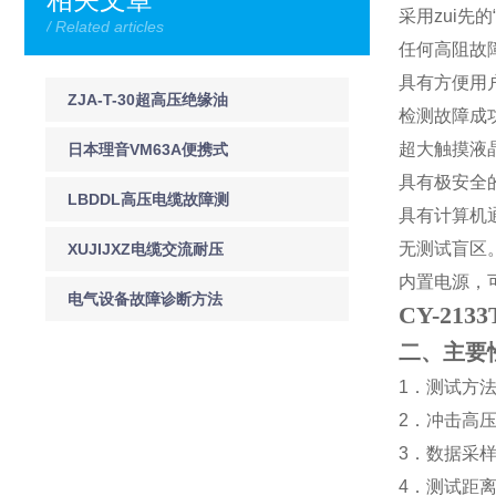
采用zui先的
/ Related articles
任何高阻故
具有方便用
ZJA-T-30超高压绝缘油
检测故障成
双级真空滤油机
超大触摸液
日本理音VM63A便携式
具有极安全
测振仪上海徐吉电气
LBDDL高压电缆故障测
具有计算机
试仪
无测试盲区
XUJIJXZ电缆交流耐压
内置电源，
试验设备
电气设备故障诊断方法
CY-2
介绍
二、主要
1
．测试方
2
．冲击高
3
．数据采
4
．测试距