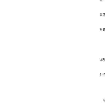
联
常
详
补