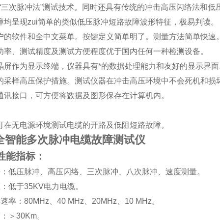
“
三次脉冲法
”
测试技术。同时还具有传统的冲击高压闪络法和低
障均呈现zui简单的类似低压脉冲短路故障波形特征，极易判读。
户的软件和全中文菜单。按键定义简单明了。测量方法简单快速
功率、测试精度及测试方便程度优于国内任何一种检测设备。
晶屏作为显示终端，仪器具有*的数据处理能力和友好的显示界面
的采样高压保护措施。测试仪器在冲击高压环境中不会死机和损
通讯接口，可方便将数据及图形保存在计算机内。
。
可在无电源环境测试电缆的开路及低阻短路故障。
35全智能多次脉冲电缆故障测试仪
性能指标：
法：低压脉冲、高压闪络、三次脉冲、八次脉冲、速度测量。
压：低于
35KV
电力电缆。
样速率：
80MHz
、
40 MHz
、
20MHz
、
10 MHz
。
离：
＞
30Km
。