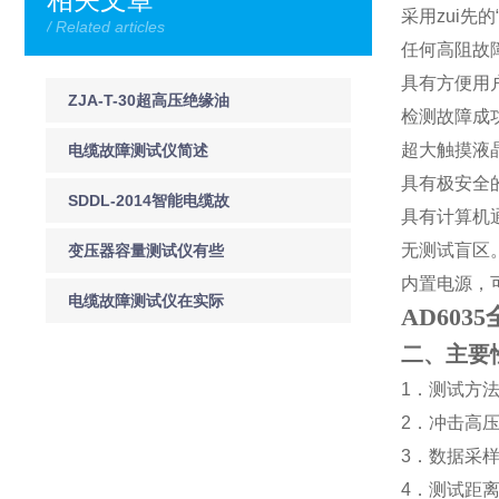
采用zui先的
/ Related articles
任何高阻故
具有方便用
ZJA-T-30超高压绝缘油
检测故障成
双级真空滤油机
超大触摸液
电缆故障测试仪简述
具有极安全
SDDL-2014智能电缆故
具有计算机
障检测仪 电力电缆故障
无测试盲区
变压器容量测试仪有些
内置电源，
测试仪厂家
什么特色
电缆故障测试仪在实际
AD60
测试中是根据现场情况
二、主要
1
．测试方
灵活运用的
2
．冲击高
3
．数据采
4
．测试距