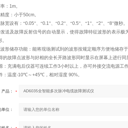
辨率：
1m
。
试精度：小于
50cm
。
脉宽设有：“
0.05
”、“
0.1
”、“
0.2
”、“
0.5
”、“
1
”、“
2
”、“
8
”微秒
。
冲发送及故障反射信号的自动显示，使得故障特征波形的表示极
形。
试波形储存功能：能将现场测试到的波形按规定顺序方便地储存
得的故障点波形与好相的全长开路波形同时显示在屏幕上进行同
源：充满电后仪器可连续工作
3
小时以上，亦可外接交流电源工
件：温度
-10
℃
～
+45
℃
，相对湿度
90%
。
产品：
的单位：
的姓名：