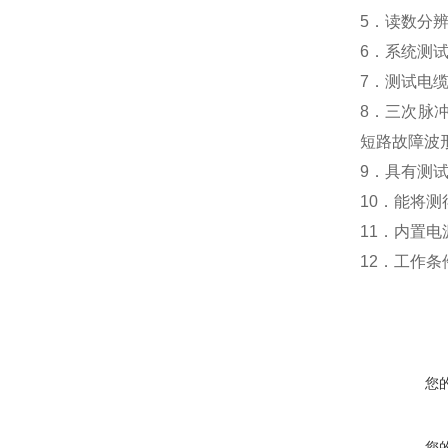
5
．读数分
6
．系统测
7
．测试电缆
8
．三次脉
短路故障波
9
．具有测
10
．能将测
11
．内置电
12
．
工作条
您
您