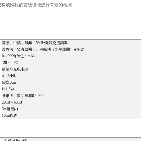
或构成网状的管线也能进行有效的检测
音频、中频，射频、50 Hz无源交流频率
波谷法（竖直线圈）、波峰法（水平线圈）A字架
0～9999(单位：mA)
-20～40℃
镍氢可充电电池
4～6小时
60╳10cm
约1.5kg
条形图、数字量程0～999
20dB～60dB
3m范围内
10cm以内