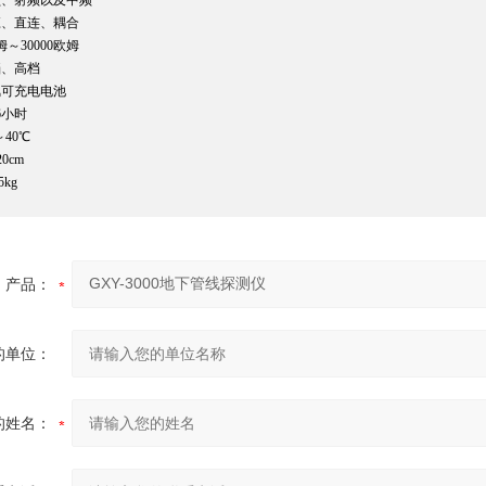
频、射频以及中频
应、直连、耦合
姆～30000欧姆
档、高档
氢可充电电池
6小时
～40℃
20cm
5kg
产品：
的单位：
的姓名：