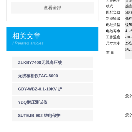
工作频率
音
模式
感
查看全部
匹配负载
5欧
功率输出
低
电池类型
镍
电池寿命
4～
相关文章
工作温度
-20
/ Related articles
尺寸大小
25╳
约2.
重 量
ZLKBY7400无线高压核
相仪详细介绍
无线核相仪TAG-8000
GDY-WBZ-0.1-10KV 折
您
叠式验电器
YDQ耐压测试仪
您
SUTEJB-902 继电保护
测试仪