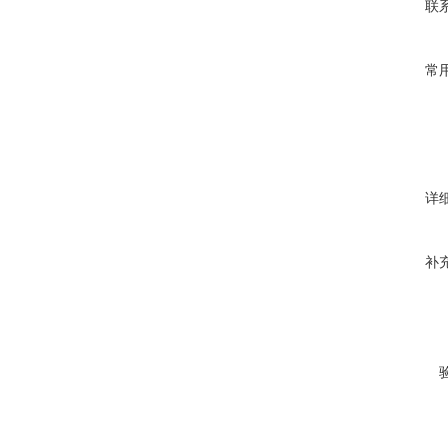
联
常
详
补