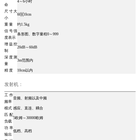
4～6小时
命
尺寸大
60╳10cm
小
重 量
约1.5kg
信号强
条形图、数字量程0～999
度表示
增益控
20dB～60dB
制
深度测
3m范围内
量
精 度
10cm以内
发射机：
工作
音频、射频以及中频
频率
模式
感应、直连、耦合
匹配
5欧姆～30000欧姆
负载
功率
低档、高档
输出