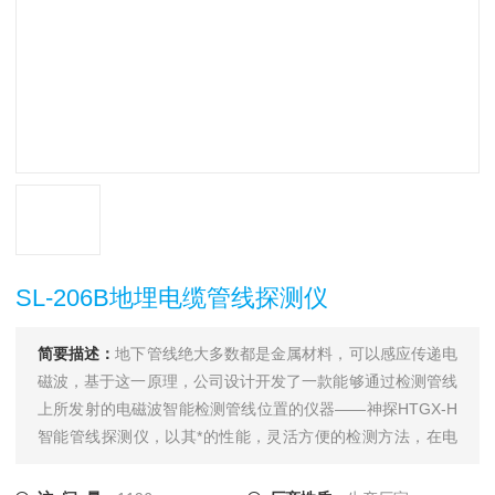
SL-206B地埋电缆管线探测仪
简要描述：
地下管线绝大多数都是金属材料，可以感应传递电
磁波，基于这一原理，公司设计开发了一款能够通过检测管线
上所发射的电磁波智能检测管线位置的仪器——神探HTGX-H
智能管线探测仪，以其*的性能，灵活方便的检测方法，在电
力、电信、供水、热力、燃气、石油、化工、城市公用事业等
领域拥有广大的用户，为我国的相关行业的管线管理水平的提