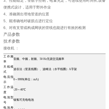
3、性能稳定，全数字控制，电量充足，可连续使用时间长,设备
便携式设计，适用于野外作业
4、准确测出埋地管道的位置
5、能准确地对破损点进行定位
6、对有支管或构成网状的管线也能进行有效的检测
产品参数
技术参数
接收机 ：
工作频
音频、中频，射频、50 Hz无源交流频率
率
天线模
波谷法（竖直线圈）、波峰法（水平线圈）A字架
式
电流指
0～9999(单位：mA)
示
工作温
-20～40℃
度
电池型
镍氢可充电电池
号
电池寿