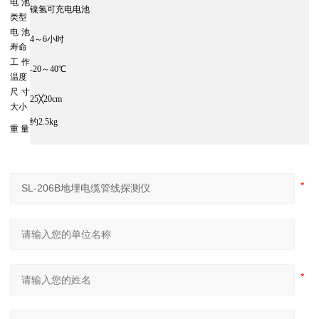
电池
镍氢可充电电池
类型
电池
4～6小时
寿命
工作
-20～40℃
温度
尺寸
25╳20cm
大小
约2.5kg
重 量