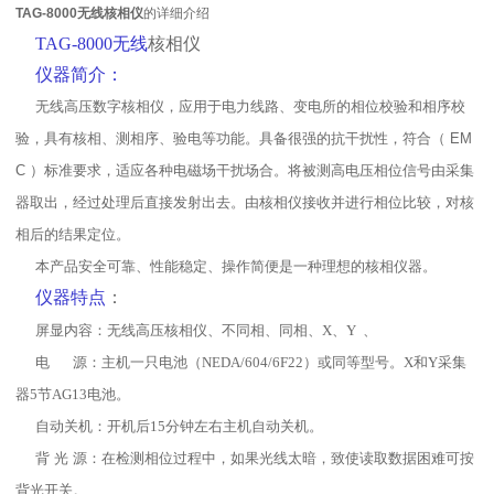
TAG-8000无线核相仪
的详细介绍
TAG-8000无线
核相仪
仪器简介：
无线高压数字核相仪，应用于电力线路、变电所的相位校验和相序校
验，具有核相、测相序、验电等功能。具备很强的抗干扰性，符合（
EM
C
）标准要求，适应各种电磁场干扰场合。将被测高电压相位信号由采集
器取出，经过处理后直接发射出去。由核相仪接收并进行相位比较，对核
相后的结果定位。
本产品安全可靠、性能稳定、操作简便是一种理想的核相仪器。
仪器特点
：
屏显内容：无线高压核相仪、不同相、同相、
X
、
Y
、
电
源：主机一只电池（
NEDA/604/6F22
）或同等型号。
X
和
Y
采集
器
5
节
AG13
电池。
自动关机：开机后
15
分钟左右主机自动关机。
背 光 源：在检测相位过程中，如果光线太暗，致使读取数据困难可按
背光开关。