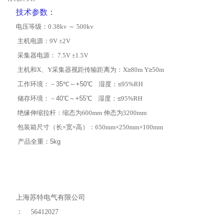
技术参数：
电压等级：
0.38kv
～
500kv
主机电源：
9V ±2V
采集器电源：
7.5V ±1.5V
主机和
X
、
Y
采集器视距传输距离为：
X
≥
80m
Y
≥
50m
工作环境
：－
35
℃～
+
50
℃
湿度：
≤
95%RH
储存环境：
－
40
℃
～
+
55
℃
湿度：
≤
95%RH
绝缘伸缩拉杆：缩态为
600mm
伸态为
3200mm
包装箱尺寸（长
×
宽
×
高）：
650mm
×
250mm
×
100mm
产品全重：
5kg
上海苏特电气有限公司
：
56412027