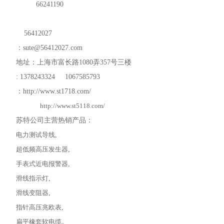
66241190
56412027
：
sute@56412027.com
地址：上海市富长路
1080
弄
357
号三楼
: 1378243324 1067585793
：
http://www.st1718.com/
http://www.st5118.com/
苏特公司主营热销产品：
电力测试导线
,
超低频高压发生器
,
手表式近电报警器
,
滑线指示灯
,
滑线变阻器
,
指针高压兆欧表
,
扁平橡套软电缆
。