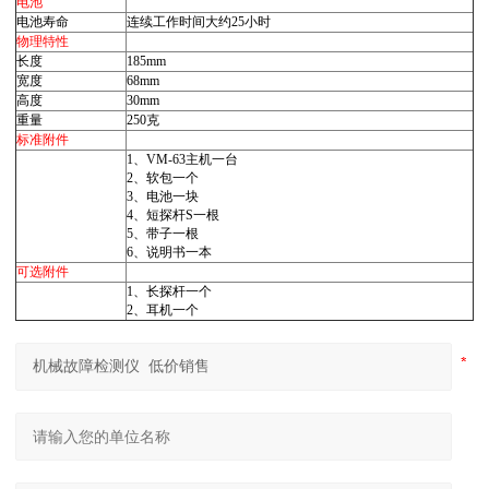
电池
电池寿命
连续工作时间大约25小时
物理特性
长度
185mm
宽度
68mm
高度
30mm
重量
250克
标准附件
1、VM-63主机一台
2、软包一个
3、电池一块
4、短探杆S一根
5、带子一根
6、说明书一本
可选附件
1、长探杆一个
2、耳机一个