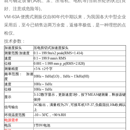
就可确定设备(风机、泵、压缩机、电机等)当前所处的状态(良
好、注意或危险等)。
VM-63A 便携式测振仪自80年代中期以来，为我国各大中型企业
采用后，至今已销售达两万余套，返修率极低，是一种理想的点
检仪。
技术参数：
加速度探头
压电剪切式加速度探头
测量范围:加速度
0.1～199.9m/s2 peak(RMS×1.414)
速度
0.1～199.9 mm/s RMS
位移
0.001～1.999 mm p_p(RMS×2.828)
测量精度
±5％ ±2个字
频率范围： 加速
10Hz～1kHz(LO)，1kHz～15kHz(HI)
度
速度
10Hz～1kHz
位移
10Hz～1kHz
3-1/2数字显示，更新速度1秒，按下MEAS键测量，释放该键
显示
保持
AC输出，满量程为2V ,可接耳机VP-37,负载阻抗10k欧姆以
信号输出
上
环境温度范围
-10～50℃，<90％RH
电源需求
电压
1节9V电池