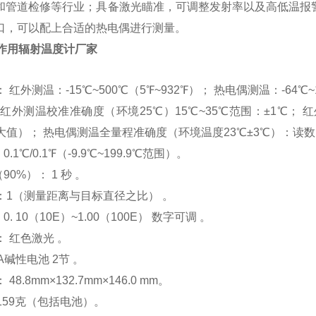
和管道检修等行业；具备激光瞄准，可调整发射率以及高低温报
口，可以配上合适的热电偶进行测量。
A工作用辐射温度计厂家
： 红外测温：-15℃~500℃（5℉~932℉）； 热电偶测温：-64℃~1
： 红外测温校准准确度（环境25℃）15℃~35℃范围：±1℃；
大值）； 热电偶测温全量程准确度（环境温度23℃±3℃）：读数
： 0.1℃/0.1℉（-9.9℃~199.9℃范围）。
90%）： 1 秒 。
 11：1（测量距离与目标直径之比） 。
： 0. 10（10E）~1.00（100E） 数字可调 。
： 红色激光 。
AAA碱性电池 2节 。
 48.8mm×132.7mm×146.0 mm。
： 159克（包括电池）。