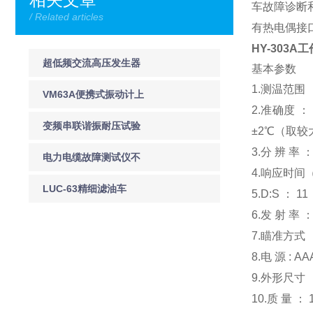
车故障诊断
/ Related articles
有热电偶接
HY-303
超低频交流高压发生器
基本参数
1.测温范围 
技术参数与产品特点
VM63A便携式振动计上
2.准确度 
海徐吉电气
变频串联谐振耐压试验
±2℃（取较
3.分 辨 率 
装置工作原理与其表现
电力电缆故障测试仪不
4.响应时间（
同性质故障点的定点
LUC-63精细滤油车
5.D:S ：
6.发 射 率 
LUC-100精细滤油车
7.瞄准方式 
8.电 源 : 
9.外形尺寸 ：
10.质 量 