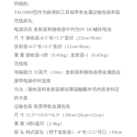
同相的。
TAG5000型作为标准的工具箱带有金属运输包装和架
空线探头。
电源供应 发射器和接收器中均为9V DC碱性电池
尺 寸 接收器-8.5“长×3.3”直径（22cm×8cm）
发射器-8.5“长×3.3“直径（22cm×8cm）
重 量 接收器-1磅（0.45kg）发射器-1（0.45kg）
无线电
传输能力 35英尺（10m）发射器和接收器用金属线连
接带电操作杆连接
方法：接收器和发射器都在聚碳酸酯外壳内装有特定
的卡盘
运输包装 装置带欧金属包装
尺 寸 15.3“×10.0“×4.3“（39cm×26cm×12cm）
重 量 5磅6盎司（2.4kg）
探 头 钩式探头（用于发射器）-4“长×2.5“开口（10cm