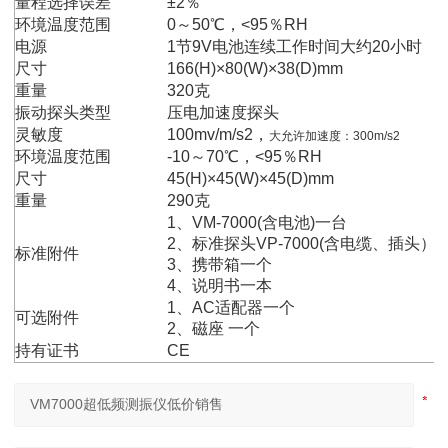
量程选择误差
±2％
环境温度范围
0～50℃，<95％RH
电源
1节9V电池连续工作时间大约20小时
尺寸
166(H)×80(W)×38(D)mm
重量
320克
振动探头类型
压电加速度探头
灵敏度
100mv/m/s2，
大允许加速度：300m/s2
环境温度范围
-10～70℃，<95％RH
尺寸
45(H)×45(W)×45(D)mm
重量
290克
1、VM-7000(含电池)一台
2、标准探头VP-7000(含电缆、插头）
标准附件
3、携带箱一个
4、说明书一本
1、AC适配器一个
可选附件
2、磁座 一个
持有证书
CE