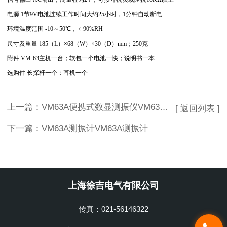
电源 1节9V电池连续工作时间大约25小时，1分钟自动断电
环境温度范围 -10～50℃，﹤90%RH
尺寸及重量 185（L）×68（W）×30（D）mm；250克
附件 VM-63主机一台；软包一个电池一快；说明书一本
选购件 长探杆一个；耳机一个
上一篇：
VM63A便携式数显测振仪VM63A便携式数显测振仪
[ 返回列表 ]
下一篇：
VM63A测振计VM63A测振计
上海徐吉电气有限公司
传真：021-56146322