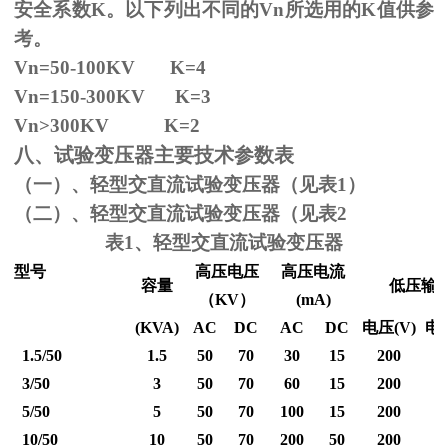
安全系数
K
。以下列出不同的
Vn
所选用的
K
值供参
考。
Vn=50-100KV K=4
Vn=150-300KV K=3
Vn
>300KV K=2
八、试验变压器主要技术参数表
（一）、轻型交直流试验变压器（见表1）
（二）、轻型交直流试验变压器（见表2
表1、轻型交直流试验变压器
型号
高压电压
高压电流
容量
低压输
（
KV
）
(mA)
(KVA)
AC
DC
AC
DC
电压
(V)
电
1.5/50
1.5
50
70
30
15
200
3/50
3
50
70
60
15
200
5/50
5
50
70
100
15
200
10/50
10
50
70
200
50
200