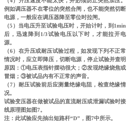
（
4
）升压速度不能太快，并必须防止突然加压。
例如调压器不在零位的突然合闸，也不能突然切断
电源，一般应在调压器降至零位时拉闸。
（
5
）当电压升至试验电压时，开始计时，到
1min
后，迅速降到
1/3
试验电压以下时，才能拉开电
源。
（
6
）在升压或耐压试验过程，如发现下列不正常
情况时，应立即降压，切断电源，停止试验并查明
原因：
①
电压表指针摆动很大；
②
发现绝缘烧焦或
冒烟；
③
被试品内有不正常的声音。
（
7
）耐压试验前后应测量绝缘电阻，检查绝缘情
况。
试验变压器在做被试品的直流耐压或泄漏试验时接
线原理图如图
7
。
注：此试验应先抽出短路杆“
D
”，图
7
中所示。