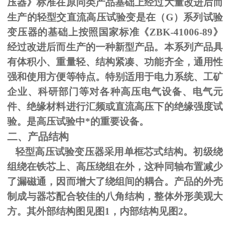
压器》标准在原同类产品基础上经过大量改进后而
生产的轻型交直流高压试验变是在（
G
）系列试验
变压器的基础上按照国家标准《
ZBK-41006-89
》
经过改进后而生产的一种新型产品。本系列产品具
有体积小、重量轻、结构紧凑、功能齐全，通用性
强和使用方便等特点。特别适用于电力系统、工矿
企业、科研部门等对各种高压电气设备、电气元
件、绝缘材料进行汇频或直流高压下的绝缘强度试
验。是高压试验中*的重要设备。
二、产品结构
轻型高压试验变压器采用单框芯式结构。初级绕
组绕在铁芯上、高压绕组在外，这种同轴布置减少
了漏磁通，因而增大了绕组间的耦合。产品的外壳
制成与器芯配合较佳的八角结构，整体外形美观大
方。其外部结构图见图
1
，内部结构见图
2
。