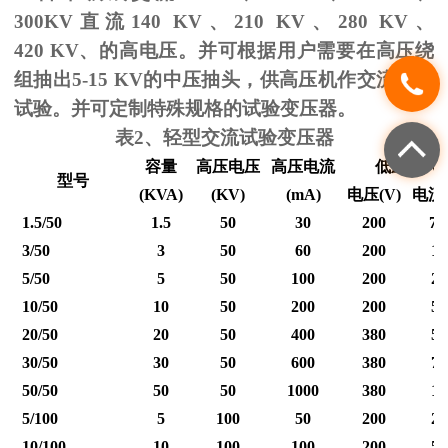
300KV
直流
140 KV
、
210 KV
、
280 KV
、
420 KV
、的高电压。并可根据用户需要在高压绕
组抽出
5-15 KV
的中压抽头，供高压机作交流耐压
试验。并可定制特殊规格的试验变压器。
表
2
、轻型交流试验变压器
容量
高压电压
高压电流
低压输入
型号
(KVA)
(KV)
(mA)
电压
(V)
电流
1.5/50
1.5
50
30
200
7.
3/50
3
50
60
200
15
5/50
5
50
100
200
25
10/50
10
50
200
200
50
20/50
20
50
400
380
53
30/50
30
50
600
380
79
50/50
50
50
1000
380
12
5/100
5
100
50
200
25
10/100
10
100
100
200
50