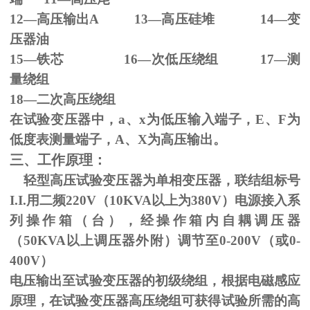
12—高压输出
A 13
—高压硅堆
14
—变
压器油
15—铁芯
16
—次低压绕组
17
—测
量绕组
18—二次高压绕组
在试验变压器中，
a
、
x
为低压输入端子，
E
、
F
为
低度表测量端子，
A
、
X
为高压输出。
三、工作原理：
轻型高压试验变压器为单相变压器，联结组标号
I.I.
用二频
220V
（
10KVA
以上为
380V
）电源接入系
列操作箱（台），经操作箱内自耦调压器
（
50KVA
以上调压器外附）调节至
0-200V
（或
0-
400V
）
电压输出至试验变压器的初级绕组，根据电磁感应
原理，在试验变压器高压绕组可获得试验所需的高