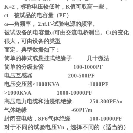
K=2，标称电压较低时，K值可取高一些，
ct—被试品的电容量（PF）
ω—角频率，
2
л
f.F-
试验电源的频率。
被试设备的电容量ct可由交流电桥测出。Ct的变化
很大，可由设备的类型
而定。典型数据如下：
简单的棒式或悬挂式绝缘子 几十微法
简单的分级套管 100-1000PF
电压互感器 200-500PF
电压变压器<1000KVA -1000PF
>1000KVA 1000-10000PF
高压电力电缆和油浸纸绝缘 250-300PF/m
气体绝缘 -60PF/m
封闭变电站，SF6气体绝缘 100-10000PF
对于不同的试验电压
Vn
，选择不同的（适当的）