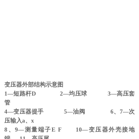
变压器外部结构示意图
1—短路杆
D 2
—均压球
3
—高压套
管
4—变压器提手
5
—油阀
6
、
7
—次
压输入
a
、
x
8、
9
—测量端子
E F 10
—变压器外壳接地
端
11
—高压尾