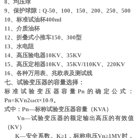
8、均压球
9、保护球隙：
Q-50
、
100
、
150
、
200
、
250
、
500
10、标准试油杯
400ml
11、介质油杯
12、折叠式小推车
150
、
300
型
13、水电阻
14、高压验电器
10KV
、
35KV
15、高压定相器
10KV
、
35KV/110KV
、
220KV
16、各种万用表、兆欧表及测试线
七、试验变压器的容量选择：
标准试验变压器容量
Pn
的确定公式：
Pn=KVn
2
ω
ct×
10
-9
。
式中：
Pn
—标称试验变压器容量（
KVA
）
Vn—试验变压器的额定输出高压的有效值
（
KV
）
K—安全系数。
K
≥1，标称电压Vn≥1MV时，