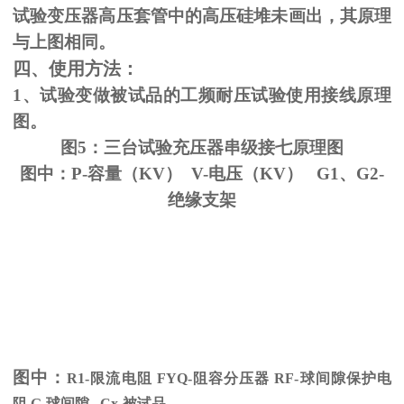
试验变压器高压套管中的高压硅堆未画出，其原理
与上图相同。
四、使用方法：
1、试验变做被试品的工频耐压试验使用接线原理
图。
图5：三台试验充压器串级接七原理图
图中：P-容量（KV） V-电压（KV） G1、G2-
绝缘支架
图中：
R1-限流电阻
FYQ-
阻容分压器
RF-
球间隙保护电
阻
G-
球间隙
Cx-
被试品