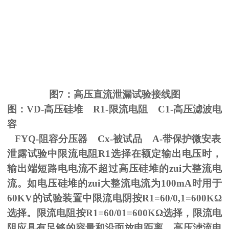
图
7
：高压直流泄漏试验接线图
图：
VD-
高压硅堆
R1-
限流电阻
C1-
高压滤波电
容
FYQ-阻容分压器
Cx-
被试品
A-
带保护微安表
泄露试验中限流电阻
R1
选择在额定输出电压时，
输出端短路电电流不超过高压硅堆的zui大整流电
流。如电压硅堆的zui大整流电流为
100mA
时用于
60KV
的试验装置中限流电阴按
R1=60/0,1=600K
Ω
选择。限流电阻按
R1=60/01=600K
Ω选择，限流电
阻应具有足够的容量和沿面放电距离。高压滤流电