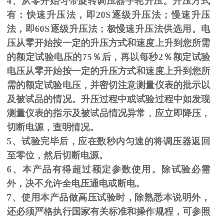
4、从零开始匀带旋转调压器手轮升压。升压方式
有：快速升压法，即
20S
逐级升压法；慢速升压
法，即
60S
逐级升压法；极慢速升压法供选用。电
压从零开始按一定的升压方式和速度上升到您所需
的额定试验电压的
75
％后，再以每秒
2
％额定试验
电压从零开始按一定的升压方式和速度上升到您所
需的额定试验电压，并密切注意测量仪表的批示以
及被试品的情况。升压过程中或试验过程中如发现
测量仪表的指示及被试品情况异常，应立即降压，
切断电源，查明情况。
5、试验完毕后，应在数秒内匀速的将调压器返回
至零位，然后切断电源。
6、本产品有得超过额定参数使用。除试验必需
外，决不允许全电压通电或断电。
7、使用本产品做高压试验时，除熟悉本说明外，
还必须严格执行国家有关标准和操作规程，可参照