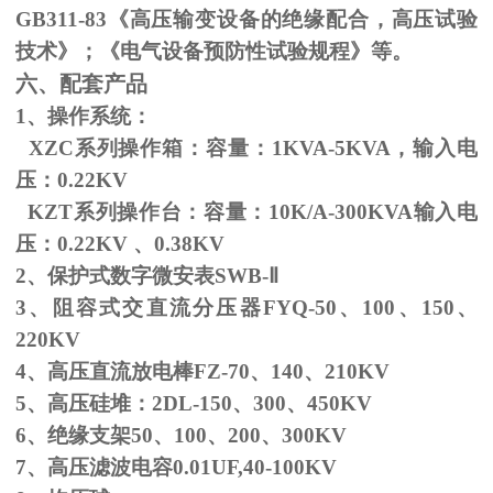
GB311-83
《高压输变设备的绝缘配合，高压试验
技术》；《电气设备预防性试验规程》等。
六、配套产品
1、操作系统：
XZC系列操作箱：容量：
1KVA-5KVA
，输入电
压：
0.22KV
KZT系列操作台：容量：
10K/A-300KVA
输入电
压：
0.22KV
、
0.38KV
2、保护式数字微安表
SWB-
Ⅱ
3、阻容式交直流分压器
FYQ-50
、
100
、
150
、
220KV
4、高压直流放电棒
FZ-70
、
140
、
210KV
5、高压硅堆：
2DL-150
、
300
、
450KV
6、绝缘支架
50
、
100
、
200
、
300KV
7、高压滤波电容
0.01UF,40-100KV