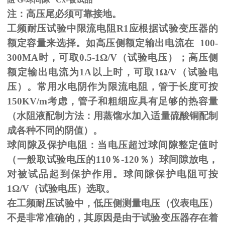
注：高压尾必须可靠接地。
工频耐压试验中限流电阻
R1
应根据试验变压器的
额定容量来选择。如高压侧额定输出电流在
100-
300MA
时，可取
0.5-1
Ω
/V（试验电压）；高压侧
额定输出电流为
1A
以上时，可取
1
Ω
/V（试验电
压）。常用水电阴作为限流电阻，管于长度可按
150KV/m
考虑，管子和粗细应具有足够的热容量
（水阻液配制方法：用蒸馏水加入适量硫酸铜配制
成各种不同的阴值）。
球间隙及保护电阻：当电压超过球间隙整定值时
（一般取试验电压的
110
％
-120
％）球间隙放电，
对被试品起到保护作用。球间隙保护电阻可按
1
Ω
/V（试验电压）选取。
在工频耐压试验中，低压侧测量电压（仪表电压）
不是非常准确的，其原因是由于试验变压器存在着