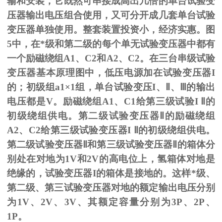
输和安装，它既然可串接成高出几倍的单台试验变
压器输出电压组合使用，又可分开成几套单台试验
变压器单独使用。整套装置投资小，经济实惠。图
5
中，在*级和第二级的每个单无试验变压器中都有
一个励磁绕组
A1
、
C2
和
A2
、
C2
。在三台串级试验
变压器基本原理图中，低压电源加在试验变压器
I
的；初级组
a1
×
1
组，单台试验变压
I
、
Ⅱ
、
Ⅲ
的输出
电压都是
V
。励磁绕组
A1
、
C1
给第三级试验
I
Ⅱ的
初级绕组供电。第二级试验变压器Ⅱ的励磁绕组
A2、C2给第三级试验变压器I Ⅱ的初级绕组供电。
第二级试验变压器Ⅱ和第三级试验变压器Ⅱ的箱体分
别处在对地为1V和2V的高电位上，氢箱体对地是
绝缘的，试验变压器I的箱体是接地的。这样*级、
第二级、第三试验变压器对地的额定输出电压分别
为1V、2V、3V、其额定容量分别为3P、2P、
1P。