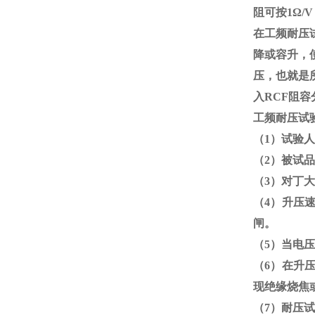
阻可按
1
Ω
/
在工频耐压
降或容升，
压，也就是
入
RCF
阻容
工频耐压试
（
1
）试验人
（
2
）被试品
（
3
）对丁大
（
4
）升压
闸。
（
5
）当电压
（
6
）在升
现绝缘烧焦
（
7
）耐压试