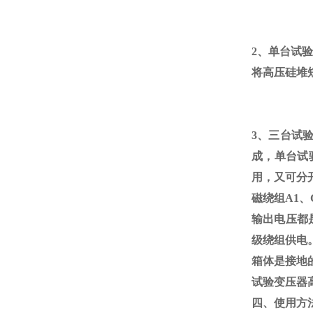
2、单台试
将高压硅堆
3、三台试
成，单台试
用，又可分
磁绕组
A1
、
输出电压都
级绕组供电
箱体是接地的
试验变压器
四、使用方