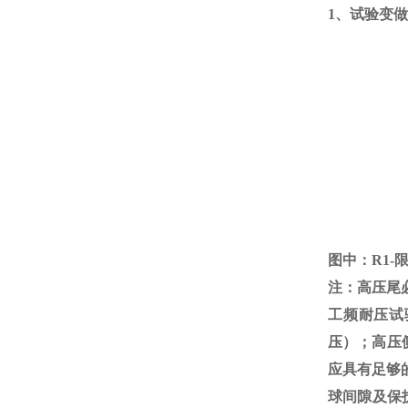
1、试验变
图中：
R1-
注：高压尾
工频耐压试
压）；高压
应具有足够
球间隙及保