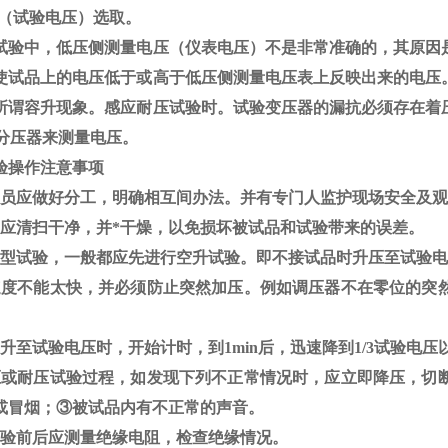
V（试验电压）选取。
试验中，低压侧测量电压（仪表电压）不是非常准确的，其原因
使试品上的电压低于或高于低压侧测量电压表上反映出来的电压
所谓容升现象。感应耐压试验时。试验变压器的漏抗必须存在着
分压器来测量电压。
验操作注意事项
员应做好分工，明确相互间办法。并有专门人监护现场安全及观
应清扫干净，并*干燥，以免损坏被试品和试验带来的误差。
型试验，一般都应先进行空升试验。即不接试品时升压至试验电
速度不能太快，并必须防止突然加压。例如调压器不在零位的突
升至试验电压时，开始计时，到
1min
后，迅速降到
1/3
试验电压
压或耐压试验过程，如发现下列不正常情况时，应立即降压，切
或冒烟；
③
被试品内有不正常的声音。
验前后应测量绝缘电阻，检查绝缘情况。