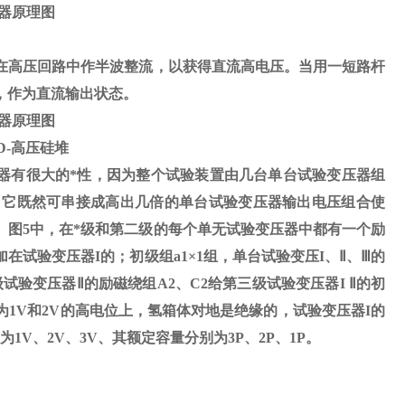
器原理图
在高压回路中作半波整流，以获得直流高电压。当用一短路杆
，作为直流输出状态。
器原理图
D-
高压硅堆
器有很大的*性，因为整个试验装置由几台单台试验变压器组
，它既然可串接成高出几倍的单台试验变压器输出电压组合使
。图
5
中，在*级和第二级的每个单无试验变压器中都有一个励
加在试验变压器
I
的；初级组
a1
×
1
组，单台试验变压
I
、
Ⅱ
、
Ⅲ
的
试验变压器Ⅱ的励磁绕组A2、C2给第三级试验变压器I Ⅱ的初
1V和2V的高电位上，氢箱体对地是绝缘的，试验变压器I的
V、2V、3V、其额定容量分别为3P、2P、1P。