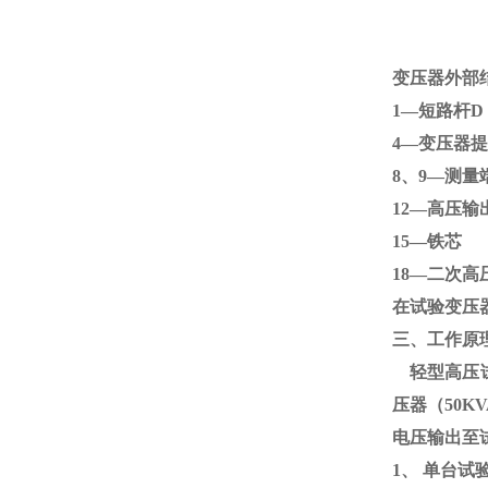
变压器外部
1—短路杆
4—变压
8、
9
—测量
12—高压输
15—
18—二次高
在试验变压
三、工作原
轻型高压试
压器（
50KV
电压输出至
1、
单台试