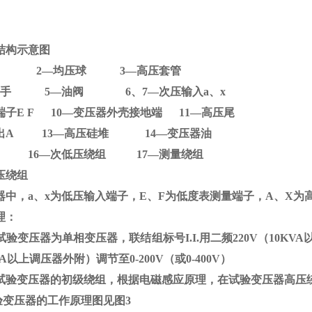
结构示意图
D 2
—均压球
3
—高压套管
器提手
5
—油阀
6
、
7
—次压输入
a
、
x
端子
E F 10
—变压器外壳接地端
11
—高压尾
出
A 13
—高压硅堆
14
—变压器油
铁芯
16
—次低压绕组
17
—测量绕组
压绕组
器中，
a
、
x
为低压输入端子，
E
、
F
为低度表测量端子，
A
、
X
为
理：
验变压器为单相变压器，联结组标号
I.I.
用二频
220V
（
10KVA
A
以上调压器外附）调节至
0-200V
（或
0-400V
）
试验变压器的初级绕组，根据电磁感应原理，在试验变压器高压
验变压器的工作原理图见图
3