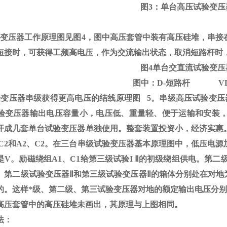
图
3
：单台高压试验变压
验变压器工作原理图见图
4
，图中高压套管中装有高压硅堆，串接
短接时，可获得工频高电压，作为交流输出状态，取消短路杆时
图
4
单台交直流试验变压
图中：
D-
短路杆
V
验变压器串级获得更高电压的结线原理图
5
。串级高压试验变压
验变压器输出电压容量小，电压低、重量轻、便于运输和安装
开成几套单台试验变压器单独使用。整套装置投资小，经济实惠
C2
和
A2
、
C2
。在三台串级试验变压器基本原理图中，低压电源
是
V
。励磁绕组
A1
、
C1
给第三级试验
I
Ⅱ的初级绕组供电。第二级
。第二级试验变压器Ⅱ和第三级试验变压器Ⅱ的箱体分别处在对地为
。这样*级、第二级、第三试验变压器对地的额定输出电压分别为1
高压套管中的高压硅堆未画出，其原理与上图相同。
法：