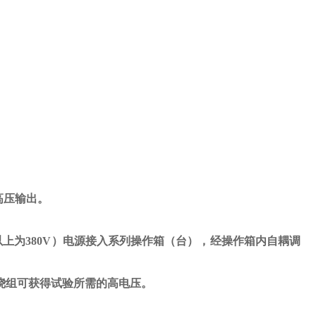
高压输出。
以上为
380V
）电源接入系列操作箱（台），经操作箱内自耦调
绕组可获得试验所需的高电压。