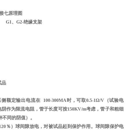
接七原理图
） G1、G2-绝缘支架
试品
压侧额定输出电流在
100-300MA
时，可取
0.5-1
Ω
/V（试验电
电阴作为限流电阻，管于长度可按
150KV/m
考虑，管子和粗细
种不同的阴值）。
120
％）球间隙放电，对被试品起到保护作用。球间隙保护电