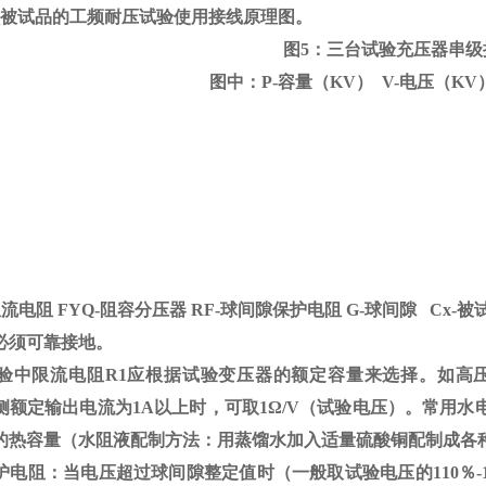
做被试品的工频耐压试验使用接线原理图。
图5：三台试验充压器串级
图中：P-容量（KV） V-电压（KV
限流电阻
FYQ-
阻容分压器
RF-
球间隙保护电阻
G-
球间隙
Cx-
被
必须可靠接地。
验中限流电阻
R1
应根据试验变压器的额定容量来选择。如高
侧额定输出电流为
1A
以上时，可取
1
Ω
/V（试验电压）。常用水
的热容量（水阻液配制方法：用蒸馏水加入适量硫酸铜配制成各
护电阻：当电压超过球间隙整定值时（一般取试验电压的
110
％
-