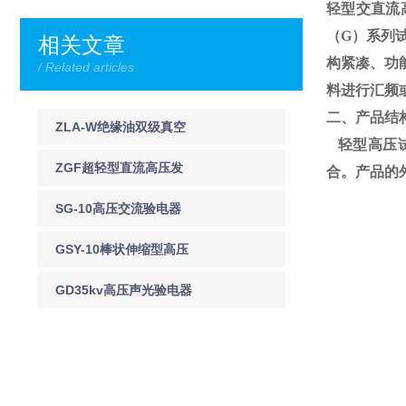
轻型交直流
（
G
）系列
相关文章
构紧凑、功
/ Related articles
料进行汇频
二、产品结
ZLA-W绝缘油双级真空
轻型高压试
滤油机
ZGF超轻型直流高压发
合。产品的
生器技术规格
SG-10高压交流验电器
SG-35高压交流声光验
GSY-10棒状伸缩型高压
电器
验电器GSY语言交流验
GD35kv高压声光验电器
电器
GD-35KV-验电器