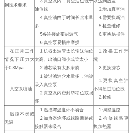
3.真空泵内，真空油位低于
水达到蒸发
到技术要求
油位线
3.增加真空油
4.真空油由于时间长含水量
4.需要换新油
多
5.检查维修
5各连接处密封漏气
6.更换易损件
6.真空泵易损件磨损
在正常工作
1.机器出油管太长输送油位
1.改换工作环
情况下压力大
太高、出油口阀小或管太小
境
于0.3Mpa
2.滤芯吸有太多杂质
2.更换滤芯
1.被过滤油含水量多，油被
1.更换真空油
吸入真空泵
真空泵喷油
不得超过油位线
2.真空泵内密封垫移位或损
2.检修
坏
1.温控与温度计不吻合
1.调整温控
温控不灵或
2.加热器烧坏或线路断路或
2.检修线路更
无温
接触器未吸合
换加热器