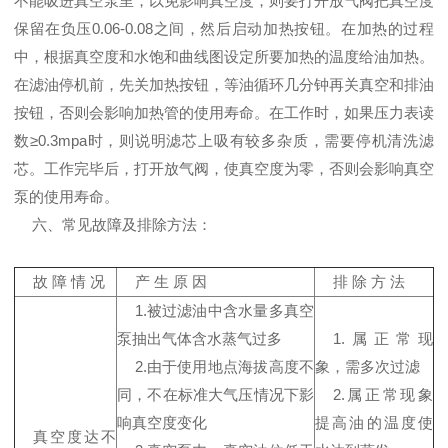
不能吸进真空泵里，以免影响真空度，则要打开放气阀把真空度
保留在负压0.06-0.08之间，然后启动加热按钮。在加热的过程
中，根据真空度和水饱和曲线图设定所要加热的温度给油加热。
在滤油停机前，先关加热按钮，等油循环几分钟再关真空和排油
按钮，否则会影响加热管的使用寿命。在工作时，如果压力表读
数≥0.3mpa时，则说明滤芯上吸有较多杂质，需要停机清洗滤
芯。工作完毕后，打开放气阀，使真空度为零，否则会影响真空
泵的使用寿命。
六、常见故障及排除方法：
故 障 情 况
产 生 原 因
排 除 方 法
1.被过滤油中含水量多真空
泵抽出气体含水蒸气过多
1.属正常现
2.由于使用地点海拔高度不
象，需多次过滤
同，不在标准大气压情况下影
2.属正常现象
响真空度变化
提高油的温度使
真空度达不