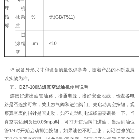
理
机
指
械杂
%
无(GB/T511)
标
质
过
滤精
μm
≤10
度
※ 设备外形尺寸和设备质量仅供参考，随着产品的不断发展
以实物为准。
五、
DZF-100防爆真空滤油机
使用说明
连接好进出油管油路，接通电源，接好安全地线，检查各电
路是否连接可靠，关上放气阀和进油阀门。先启动真空按钮，观
察真空表的指针是否走动，如不走动则电源线需要调换一下。当
真空表达到负压0.06mpa时，可打开进油阀门进油，当油到油位
管1/4时开始启动排油按钮，如果油位不断上涨，切记过滤的油