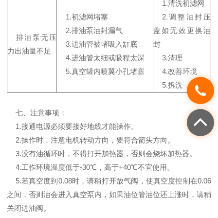
1.清洗初滤网
1.初滤网堵塞
2.调整油封压
2.排油泵油封漏气
盖如无效更换油
排油泵无压
3.进油管被堵吸入缸底
封
力出油量不足
4.进油管太细或吸程太深
3.清理
5.真空罐内喷翼小孔堵塞
4.改善环境
5.拆洗
七、注意事项：
1.接通电源必须要接好地线才能操作。
2.操作时，注意电机转动方向，要符合箭头方向。
3.没有油循环时，不得打开加热器，否则会烧坏加热器。
4.工作环境温度低于-30℃，高于+40℃不宜使用。
5.若真空度到0.08时，请稍打开放气阀，使真空度控制在0.06
之间，否则油会进入真空泵内，如果油位管油位还上涨时，请稍
关闭进油阀。