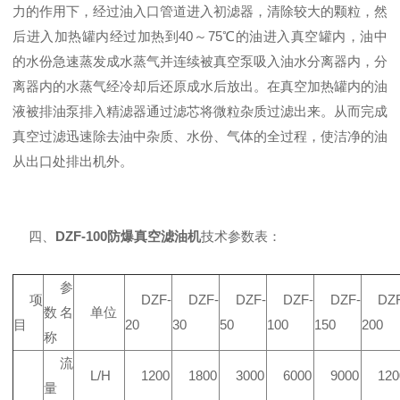
力的作用下，经过油入口管道进入初滤器，清除较大的颗粒，然
后进入加热罐内经过加热到40～75℃的油进入真空罐内，油中
的水份急速蒸发成水蒸气并连续被真空泵吸入油水分离器内，分
离器内的水蒸气经冷却后还原成水后放出。在真空加热罐内的油
液被排油泵排入精滤器通过滤芯将微粒杂质过滤出来。从而完成
真空过滤迅速除去油中杂质、水份、气体的全过程，使洁净的油
从出口处排出机外。
四、
DZF-100防爆真空滤油机
技术参数表：
参
项
DZF-
DZF-
DZF-
DZF-
DZF-
DZF
数名
单位
目
20
30
50
100
150
200
称
流
L/H
1200
1800
3000
6000
9000
120
量