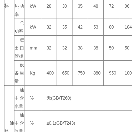
标
热功
kW
28
30
35
48
72
96
率
总
kW
32
35
42
53
80
104
功率
进
出口
mm
32
32
38
38
50
50
管径
设
备重
Kg
400
650
750
880
950
100
量
油
中含
%
无(GB/T260)
水量
油
油
中含
%
≤0.1(GB/T243)
处
气量