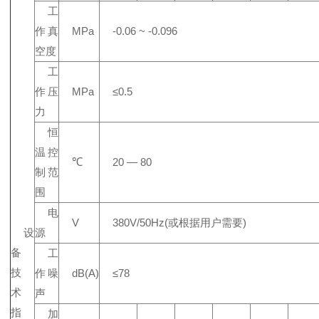
工
作真
MPa
-0.06 ~ -0.096
空度
工
作压
MPa
≤0.5
力
恒
温控
℃
20 — 80
制范
围
电
V
380V/50Hz(或根据用户需要)
设
源
备
工
技
作噪
dB(A)
≤78
术
声
指
加