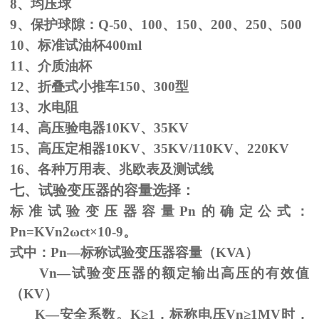
8、均压球
9、保护球隙：
Q-50
、
100
、
150
、
200
、
250
、
500
10、标准试油杯
400ml
11、介质油杯
12、折叠式小推车
150
、
300
型
13、水电阻
14、高压验电器
10KV
、
35KV
15、高压定相器
10KV
、
35KV/110KV
、
220KV
16、各种万用表、兆欧表及测试线
七、试验变压器的容量选择：
标准试验变压器容量
Pn
的确定公式：
Pn=KVn
2
ω
ct×
10
-9
。
式中：
Pn
—标称试验变压器容量（
KVA
）
Vn—试验变压器的额定输出高压的有效值
（
KV
）
K—安全系数。
K
≥1，标称电压Vn≥1MV时，