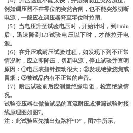
（
4
）升压速度不能太快，并必须防止突然加压。
例如调压器不在零位的突然合闸，也不能突然切断
电源，一般应在调压器降至零位时拉闸。
（
5
）当电压升至试验电压时，开始计时，到
1min
后，迅速降到
1/3
试验电压以下时，才能拉开电
源。
（
6
）在升压或耐压试验过程，如发现下列不正常
情况时，应立即降压，切断电源，停止试验并查明
原因：
①
电压表指针摆动很大；
②
发现绝缘烧焦或
冒烟；
③
被试品内有不正常的声音。
（
7
）耐压试验前后应测量绝缘电阻，检查绝缘情
况。
试验变压器在做被试品的直流耐压或泄漏试验时接
线原理图如图
7
。
注：此试验应先抽出短路杆“
D
”，图
7
中所示。