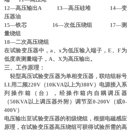
12—高压输出
A 13
—高压硅堆
14
—变
压器油
15—铁芯
16
—次低压绕组
17
—测
量绕组
18—二次高压绕组
在试验变压器中，
a
、
x
为低压输入端子，
E
、
F
为
低度表测量端子，
A
、
X
为高压输出。
三、工作原理：
轻型高压试验变压器为单相变压器，联结组标号
I.I.
用二频
220V
（
10KVA
以上为
380V
）电源接入系
列操作箱（台），经操作箱内自耦调压器
（
50KVA
以上调压器外附）调节至
0-200V
（或
0-
400V
）
电压输出至试验变压器的初级绕组，根据电磁感应
原理，在试验变压器高压绕组可获得试验所需的高