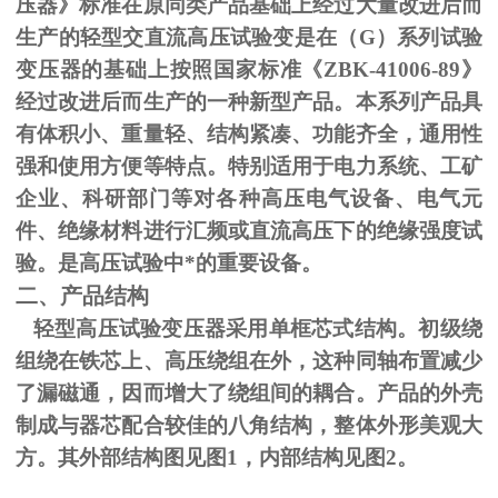
压器》标准在原同类产品基础上经过大量改进后而
生产的轻型交直流高压试验变是在（
G
）系列试验
变压器的基础上按照国家标准《
ZBK-41006-89
》
经过改进后而生产的一种新型产品。本系列产品具
有体积小、重量轻、结构紧凑、功能齐全，通用性
强和使用方便等特点。特别适用于电力系统、工矿
企业、科研部门等对各种高压电气设备、电气元
件、绝缘材料进行汇频或直流高压下的绝缘强度试
验。是高压试验中*的重要设备。
二、产品结构
轻型高压试验变压器采用单框芯式结构。初级绕
组绕在铁芯上、高压绕组在外，这种同轴布置减少
了漏磁通，因而增大了绕组间的耦合。产品的外壳
制成与器芯配合较佳的八角结构，整体外形美观大
方。其外部结构图见图
1
，内部结构见图
2
。