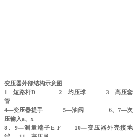
变压器外部结构示意图
1—短路杆
D 2
—均压球
3
—高压套
管
4—变压器提手
5
—油阀
6
、
7
—次
压输入
a
、
x
8、
9
—测量端子
E F 10
—变压器外壳接地
端
11
—高压尾