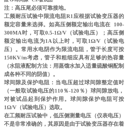
注：高压尾必须可靠接地。
工频耐压试验中限流电阻
R1
应根据试验变压器的
额定容量来选择。如高压侧额定输出电流在
100-
300MA
时，可取
0.5-1
Ω
/V（试验电压）；高压侧
额定输出电流为
1A
以上时，可取
1
Ω
/V（试验电
压）。常用水电阴作为限流电阻，管于长度可按
150KV/m
考虑，管子和粗细应具有足够的热容量
（水阻液配制方法：用蒸馏水加入适量硫酸铜配制
成各种不同的阴值）。
球间隙及保护电阻：当电压超过球间隙整定值时
（一般取试验电压的
110
％
-120
％）球间隙放电，
对被试品起到保护作用。球间隙保护电阻可按
1
Ω
/V（试验电压）选取。
在工频耐压试验中，低压侧测量电压（仪表电压）
不是非常准确的，其原因是由于试验变压器存在着