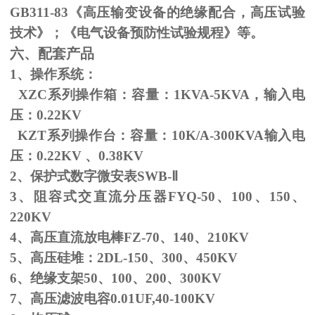
GB311-83
《高压输变设备的绝缘配合，高压试验
技术》；《电气设备预防性试验规程》等。
六、配套产品
1、操作系统：
XZC系列操作箱：容量：
1KVA-5KVA
，输入电
压：
0.22KV
KZT系列操作台：容量：
10K/A-300KVA
输入电
压：
0.22KV
、
0.38KV
2、保护式数字微安表
SWB-
Ⅱ
3、阻容式交直流分压器
FYQ-50
、
100
、
150
、
220KV
4、高压直流放电棒
FZ-70
、
140
、
210KV
5、高压硅堆：
2DL-150
、
300
、
450KV
6、绝缘支架
50
、
100
、
200
、
300KV
7、高压滤波电容
0.01UF,40-100KV