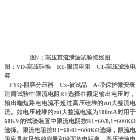
图
7
：高压直流泄漏试验接线图
图：
VD-
高压硅堆
R1-
限流电阻
C1-
高压滤波电
容
FYQ-阻容分压器
Cx-
被试品
A-
带保护微安表
泄露试验中限流电阻
R1
选择在额定输出电压时，
输出端短路电电流不超过高压硅堆的zui大整流电
流。如电压硅堆的zui大整流电流为
100mA
时用于
60KV
的试验装置中限流电阴按
R1=60/0,1=600K
Ω
选择。限流电阻按
R1=60/01=600K
Ω选择，限流电
阻应具有足够的容量和沿面放电距离。高压滤流电