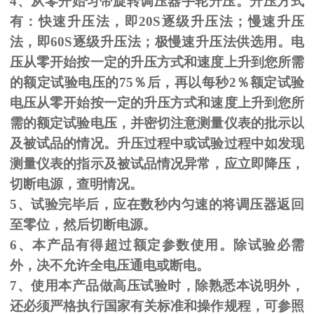
4、从零开始匀带旋转调压器手轮升压。升压方式
有：快速升压法，即
20S
逐级升压法；慢速升压
法，即
60S
逐级升压法；极慢速升压法供选用。电
压从零开始按一定的升压方式和速度上升到您所需
的额定试验电压的
75
％后，再以每秒
2
％额定试验
电压从零开始按一定的升压方式和速度上升到您所
需的额定试验电压，并密切注意测量仪表的批示以
及被试品的情况。升压过程中或试验过程中如发现
测量仪表的指示及被试品情况异常，应立即降压，
切断电源，查明情况。
5、试验完毕后，应在数秒内匀速的将调压器返回
至零位，然后切断电源。
6、本产品有得超过额定参数使用。除试验必需
外，决不允许全电压通电或断电。
7、使用本产品做高压试验时，除熟悉本说明外，
还必须严格执行国家有关标准和操作规程，可参照