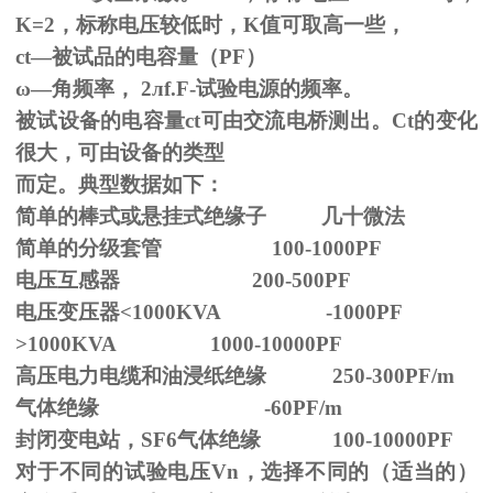
K=2，标称电压较低时，K值可取高一些，
ct—被试品的电容量（PF）
ω—角频率，
2
л
f.F-
试验电源的频率。
被试设备的电容量ct可由交流电桥测出。Ct的变化
很大，可由设备的类型
而定。典型数据如下：
简单的棒式或悬挂式绝缘子 几十微法
简单的分级套管 100-1000PF
电压互感器 200-500PF
电压变压器<1000KVA -1000PF
>1000KVA 1000-10000PF
高压电力电缆和油浸纸绝缘 250-300PF/m
气体绝缘 -60PF/m
封闭变电站，SF6气体绝缘 100-10000PF
对于不同的试验电压
Vn
，选择不同的（适当的）