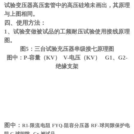
试验变压器高压套管中的高压硅堆未画出，其原理
与上图相同。
四、使用方法：
1、试验变做被试品的工频耐压试验使用接线原理
图。
图5：三台试验充压器串级接七原理图
图中：P-容量（KV） V-电压（KV） G1、G2-
绝缘支架
图中：
R1-限流电阻
FYQ-
阻容分压器
RF-
球间隙保护电
阻
G-
球间隙
Cx-
被试品