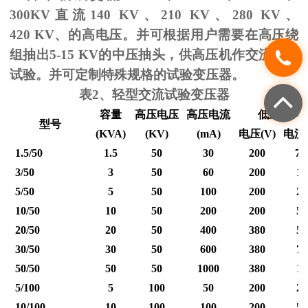
300KV
直流
140 KV
、
210 KV
、
280 KV
、
420 KV
、的高电压。并可根据用户需要在高压绕
组抽出
5-15 KV
的中压抽头，供高压机作交流耐压
试验。并可定制特殊规格的试验变压器。
表
2
、轻型交流试验变压器
容量
高压电压
高压电流
低压输入
型号
(KVA)
(KV)
(mA)
电压
(V)
电流
1.5/50
1.5
50
30
200
7.
3/50
3
50
60
200
15
5/50
5
50
100
200
25
10/50
10
50
200
200
50
20/50
20
50
400
380
53
30/50
30
50
600
380
79
50/50
50
50
1000
380
12
5/100
5
100
50
200
25
10/100
10
100
100
200
50