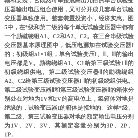
输和安装，它既然可串接成高出几倍的单台试验变
压器输出电压组合使用，又可分开成几套单台试验
变压器单独使用。整套装置投资小，经济实惠。图
5
中，在*级和第二级的每个单无试验变压器中都有
一个励磁绕组
A1
、
C2
和
A2
、
C2
。在三台串级试验
变压器基本原理图中，低压电源加在试验变压器
I
的；初级组
a1
×
1
组，单台试验变压
I
、
Ⅱ
、
Ⅲ
的输出
电压都是
V
。励磁绕组
A1
、
C1
给第三级试验
I
Ⅱ的
初级绕组供电。第二级试验变压器Ⅱ的励磁绕组
A2、C2给第三级试验变压器I Ⅱ的初级绕组供电。
第二级试验变压器Ⅱ和第三级试验变压器Ⅱ的箱体分
别处在对地为1V和2V的高电位上，氢箱体对地是
绝缘的，试验变压器I的箱体是接地的。这样*级、
第二级、第三试验变压器对地的额定输出电压分别
为1V、2V、3V、其额定容量分别为3P、2P、
1P。