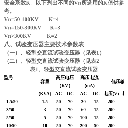
安全系数
K
。以下列出不同的
Vn
所选用的
K
值供参
考。
Vn=50-100KV K=4
Vn=150-300KV K=3
Vn
>300KV K=2
八、试验变压器主要技术参数表
（一）、轻型交直流试验变压器（见表1）
（二）、轻型交直流试验变压器（见表2
表1、轻型交直流试验变压器
型号
高压电压
高压电流
容量
低压输
（
KV
）
(mA)
(KVA)
AC
DC
AC
DC
电压
(V)
电
1.5/50
1.5
50
70
30
15
200
3/50
3
50
70
60
15
200
5/50
5
50
70
100
15
200
10/50
10
50
70
200
50
200