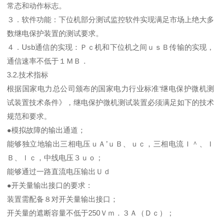
常态和动作标志。
３．软件功能：下位机部分测试监控软件实现满足市场上绝大多
数继电保护装置的测试要求。
４．Usb通信的实现：Ｐｃ机和下位机之间ｕｓＢ传输的实现，
通信速率不低于１ＭＢ．
3.2.技术指标
根据国家电力总公司颁布的国家电力行业标准‘继电保护微机测
试装置技术条件》，继电保护微机测试装置必须满足如下的技术
规范和要求。
●模拟故障的输出通道；
能够独立地输出三相电压ｕＡ’ｕＢ、ｕｃ，三相电流Ｉ＾、Ｉ
Ｂ、ｌｃ，中线电压３ｕｏ；
能够通过一路直流电压输出Ｕｄ
●开关量输出接口的要求：
装置需配备８对开关量输出接口；
开关量的遮断容量不低于250Ｖｍ．３Ａ（Ｄｃ）；