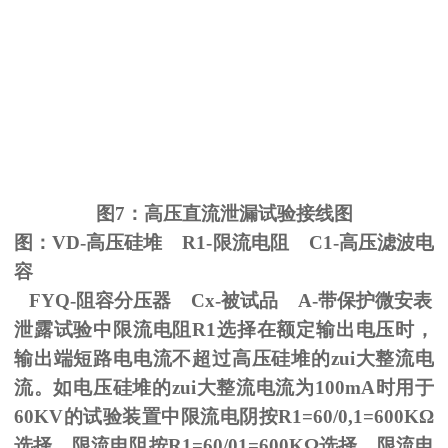
图
7
：高压直流泄漏试验接线图
图：
VD-
高压硅堆
R1-
限流电阻
C1-
高压滤波电
容
FYQ-阻容分压器
Cx-
被试品
A-
带保护微安表
泄露试验中限流电阻
R1
选择在额定输出电压时，
输出端短路电电流不超过高压硅堆的zui大整流电
流。如电压硅堆的zui大整流电流为
100mA
时用于
60KV
的试验装置中限流电阴按
R1=60/0,1=600K
Ω
选择。限流电阻按
R1=60/01=600K
Ω选择，限流电