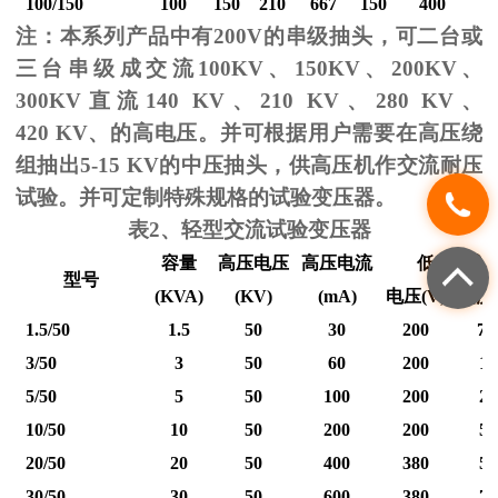
100/150
100
150
210
667
150
400
2
注：本系列产品中有
200V
的串级抽头，可二台或
三台串级成交流
100KV
、
150KV
、
200KV
、
300KV
直流
140 KV
、
210 KV
、
280 KV
、
420 KV
、的高电压。并可根据用户需要在高压绕
组抽出
5-15 KV
的中压抽头，供高压机作交流耐压
试验。并可定制特殊规格的试验变压器。
表
2
、轻型交流试验变压器
容量
高压电压
高压电流
低压输入
型号
(KVA)
(KV)
(mA)
电压
(V)
电流
1.5/50
1.5
50
30
200
7.
3/50
3
50
60
200
15
5/50
5
50
100
200
25
10/50
10
50
200
200
50
20/50
20
50
400
380
53
30/50
30
50
600
380
79