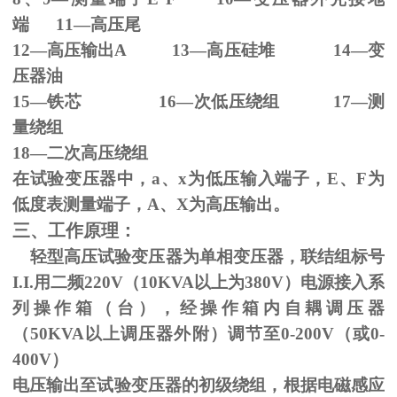
端
11
—高压尾
12—高压输出
A 13
—高压硅堆
14
—变
压器油
15—铁芯
16
—次低压绕组
17
—测
量绕组
18—二次高压绕组
在试验变压器中，
a
、
x
为低压输入端子，
E
、
F
为
低度表测量端子，
A
、
X
为高压输出。
三、工作原理：
轻型高压试验变压器为单相变压器，联结组标号
I.I.
用二频
220V
（
10KVA
以上为
380V
）电源接入系
列操作箱（台），经操作箱内自耦调压器
（
50KVA
以上调压器外附）调节至
0-200V
（或
0-
400V
）
电压输出至试验变压器的初级绕组，根据电磁感应