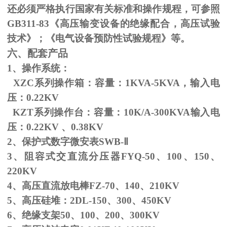
还必须严格执行国家有关标准和操作规程，可参照
GB311-83
《高压输变设备的绝缘配合，高压试验
技术》；《电气设备预防性试验规程》等。
六、配套产品
1、操作系统：
XZC系列操作箱：容量：
1KVA-5KVA
，输入电
压：
0.22KV
KZT系列操作台：容量：
10K/A-300KVA
输入电
压：
0.22KV
、
0.38KV
2、保护式数字微安表
SWB-
Ⅱ
3、阻容式交直流分压器
FYQ-50
、
100
、
150
、
220KV
4、高压直流放电棒
FZ-70
、
140
、
210KV
5、高压硅堆：
2DL-150
、
300
、
450KV
6、绝缘支架
50
、
100
、
200
、
300KV