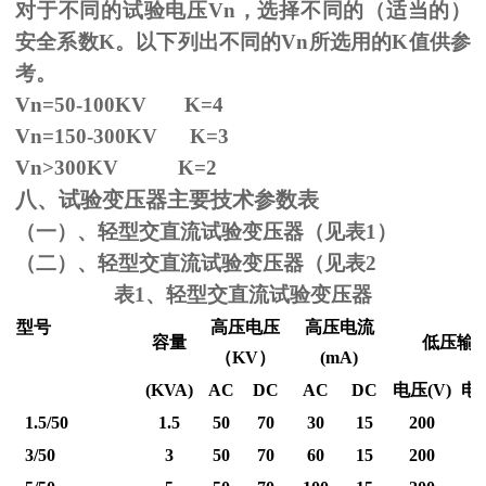
对于不同的试验电压
Vn
，选择不同的（适当的）
安全系数
K
。以下列出不同的
Vn
所选用的
K
值供参
考。
Vn=50-100KV K=4
Vn=150-300KV K=3
Vn
>300KV K=2
八、试验变压器主要技术参数表
（一）、轻型交直流试验变压器（见表1）
（二）、轻型交直流试验变压器（见表2
表1、轻型交直流试验变压器
型号
高压电压
高压电流
容量
低压输
（
KV
）
(mA)
(KVA)
AC
DC
AC
DC
电压
(V)
电
1.5/50
1.5
50
70
30
15
200
3/50
3
50
70
60
15
200