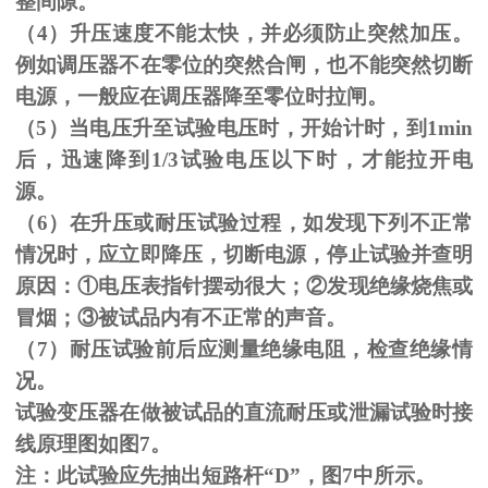
整间隙。
（
4
）升压速度不能太快，并必须防止突然加压。
例如调压器不在零位的突然合闸，也不能突然切断
电源，一般应在调压器降至零位时拉闸。
（
5
）当电压升至试验电压时，开始计时，到
1min
后，迅速降到
1/3
试验电压以下时，才能拉开电
源。
（
6
）在升压或耐压试验过程，如发现下列不正常
情况时，应立即降压，切断电源，停止试验并查明
原因：
①
电压表指针摆动很大；
②
发现绝缘烧焦或
冒烟；
③
被试品内有不正常的声音。
（
7
）耐压试验前后应测量绝缘电阻，检查绝缘情
况。
试验变压器在做被试品的直流耐压或泄漏试验时接
线原理图如图
7
。
注：此试验应先抽出短路杆“
D
”，图
7
中所示。