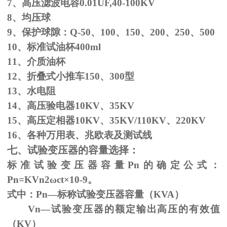
7、高压滤波电容
0.01UF,40-100KV
8、均压球
9、保护球隙：
Q-50
、
100
、
150
、
200
、
250
、
500
10、标准试油杯
400ml
11、介质油杯
12、折叠式小推车
150
、
300
型
13、水电阻
14、高压验电器
10KV
、
35KV
15、高压定相器
10KV
、
35KV/110KV
、
220KV
16、各种万用表、兆欧表及测试线
七、试验变压器的容量选择：
标准试验变压器容量
Pn
的确定公式：
Pn=KVn
2
ω
ct×
10
-9
。
式中：
Pn
—标称试验变压器容量（
KVA
）
Vn—试验变压器的额定输出高压的有效值
（
KV
）