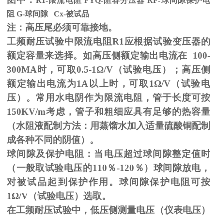
R1-限流电阻
FYQ-
阻容分压器
RF-
球间隙保护电
阻
G-
球间隙
Cx-
被试品
注：高压尾必须可靠接地。
工频耐压试验中限流电阻
R1
应根据试验变压器的
额定容量来选择。如高压侧额定输出电流在
100-
300MA
时，可取
0.5-1
Ω
/V（试验电压）；高压侧
额定输出电流为
1A
以上时，可取
1
Ω
/V（试验电
压）。常用水电阴作为限流电阻，管于长度可按
150KV/m
考虑，管子和粗细应具有足够的热容量
（水阻液配制方法：用蒸馏水加入适量硫酸铜配制
成各种不同的阴值）。
球间隙及保护电阻：当电压超过球间隙整定值时
（一般取试验电压的
110
％
-120
％）球间隙放电，
对被试品起到保护作用。球间隙保护电阻可按
1
Ω
/V（试验电压）选取。
在工频耐压试验中，低压侧测量电压（仪表电压）