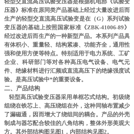
轻型交直流高压试验变压器是根据机电部《试验变
压器》标准在原同类产品基础上经过大量改进后而
生产的轻型交直流高压试验变是在（
G
）系列试验
变压器的基础上按照国家标准《
ZBK-41006-89
》
经过改进后而生产的一种新型产品。本系列产品具
有体积小、重量轻、结构紧凑、功能齐全，通用性
强和使用方便等特点。特别适用于电力系统、工矿
企业、科研部门等对各种高压电气设备、电气元
件、绝缘材料进行汇频或直流高压下的绝缘强度试
验。是高压试验中*的重要设备。
二、产品结构
轻型高压试验变压器采用单框芯式结构。初级绕
组绕在铁芯上、高压绕组在外，这种同轴布置减少
了漏磁通，因而增大了绕组间的耦合。产品的外壳
制成与器芯配合较佳的八角结构，整体外形美观大
方。其外部结构图见图
1
，内部结构见图
2
。