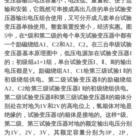
变压器输出电压容量小，电压低、重量轻、便于运
输和安装，它既然可串接成高出几倍的单台试验变
压器输出电压组合使用，又可分开成几套单台试验
变压器单独使用。整套装置投资小，经济实惠。图
5
中，在*级和第二级的每个单无试验变压器中都有
一个励磁绕组
A1
、
C2
和
A2
、
C2
。在三台串级试验
变压器基本原理图中，低压电源加在试验变压器
I
的；初级组
a1
×
1
组，单台试验变压
I
、
Ⅱ
、
Ⅲ
的输出
电压都是
V
。励磁绕组
A1
、
C1
给第三级试验
I
Ⅱ的
初级绕组供电。第二级试验变压器Ⅱ的励磁绕组
A2、C2给第三级试验变压器I Ⅱ的初级绕组供电。
第二级试验变压器Ⅱ和第三级试验变压器Ⅱ的箱体分
别处在对地为1V和2V的高电位上，氢箱体对地是
绝缘的，试验变压器I的箱体是接地的。这样*级、
第二级、第三试验变压器对地的额定输出电压分别
为1V、2V、3V、其额定容量分别为3P、2P、