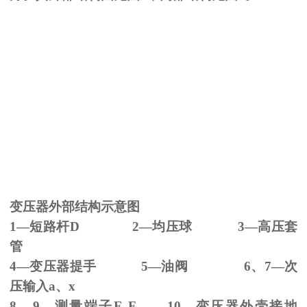
变压器外部结构示意图
1—短路杆
D 2
—均压球
3
—高压套
管
4—变压器提手
5
—油阀
6
、
7
—次
压输入
a
、
x
8、
9
—测量端子
E F 10
—变压器外壳接地