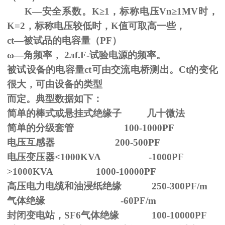
K—安全系数。
K
≥1，标称电压Vn≥1MV时，
K=2，标称电压较低时，K值可取高一些，
ct—被试品的电容量（PF）
ω—角频率，
2
л
f.F-
试验电源的频率。
被试设备的电容量ct可由交流电桥测出。Ct的变化
很大，可由设备的类型
而定。典型数据如下：
简单的棒式或悬挂式绝缘子 几十微法
简单的分级套管 100-1000PF
电压互感器 200-500PF
电压变压器<1000KVA -1000PF
>1000KVA 1000-10000PF
高压电力电缆和油浸纸绝缘 250-300PF/m
气体绝缘 -60PF/m
封闭变电站，SF6气体绝缘 100-10000PF