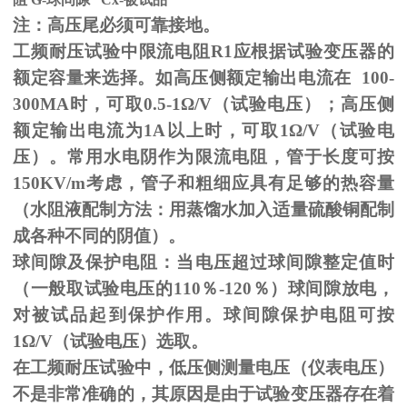
注：高压尾必须可靠接地。
工频耐压试验中限流电阻
R1
应根据试验变压器的
额定容量来选择。如高压侧额定输出电流在
100-
300MA
时，可取
0.5-1
Ω
/V（试验电压）；高压侧
额定输出电流为
1A
以上时，可取
1
Ω
/V（试验电
压）。常用水电阴作为限流电阻，管于长度可按
150KV/m
考虑，管子和粗细应具有足够的热容量
（水阻液配制方法：用蒸馏水加入适量硫酸铜配制
成各种不同的阴值）。
球间隙及保护电阻：当电压超过球间隙整定值时
（一般取试验电压的
110
％
-120
％）球间隙放电，
对被试品起到保护作用。球间隙保护电阻可按
1
Ω
/V（试验电压）选取。
在工频耐压试验中，低压侧测量电压（仪表电压）
不是非常准确的，其原因是由于试验变压器存在着