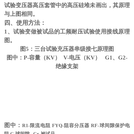
试验变压器高压套管中的高压硅堆未画出，其原理
与上图相同。
四、使用方法：
1、试验变做被试品的工频耐压试验使用接线原理
图。
图5：三台试验充压器串级接七原理图
图中：P-容量（KV） V-电压（KV） G1、G2-
绝缘支架
图中：
R1-限流电阻
FYQ-
阻容分压器
RF-
球间隙保护电
阻
G-
球间隙
Cx-
被试品