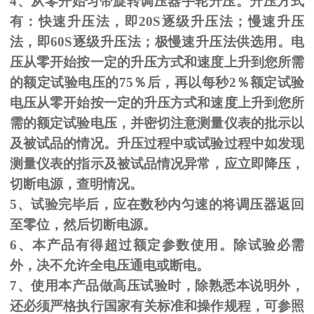
4、从零开始匀带旋转调压器手轮升压。升压方式
有：快速升压法，即
20S
逐级升压法；慢速升压
法，即
60S
逐级升压法；极慢速升压法供选用。电
压从零开始按一定的升压方式和速度上升到您所需
的额定试验电压的
75
％后，再以每秒
2
％额定试验
电压从零开始按一定的升压方式和速度上升到您所
需的额定试验电压，并密切注意测量仪表的批示以
及被试品的情况。升压过程中或试验过程中如发现
测量仪表的指示及被试品情况异常，应立即降压，
切断电源，查明情况。
5、试验完毕后，应在数秒内匀速的将调压器返回
至零位，然后切断电源。
6、本产品有得超过额定参数使用。除试验必需
外，决不允许全电压通电或断电。
7、使用本产品做高压试验时，除熟悉本说明外，
还必须严格执行国家有关标准和操作规程，可参照