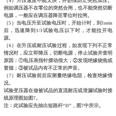
（
4
）升压速度不能太快，并必须防止突然加压。
例如调压器不在零位的突然合闸，也不能突然切断
电源，一般应在调压器降至零位时拉闸。
（
5
）当电压升至试验电压时，开始计时，到
1min
后，迅速降到
1/3
试验电压以下时，才能拉开电
源。
（
6
）在升压或耐压试验过程，如发现下列不正常
情况时，应立即降压，切断电源，停止试验并查明
原因：
①
电压表指针摆动很大；
②
发现绝缘烧焦或
冒烟；
③
被试品内有不正常的声音。
（
7
）耐压试验前后应测量绝缘电阻，检查绝缘情
况。
试验变压器在做被试品的直流耐压或泄漏试验时接
线原理图如图
7
。
注：此试验应先抽出短路杆“
D
”，图
7
中所示。