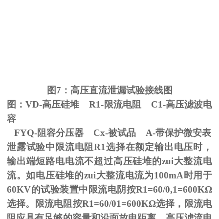
图
7
：高压直流泄漏试验接线图
图：
VD-
高压硅堆
R1-
限流电阻
C1-
高压滤波电
容
FYQ-阻容分压器
Cx-
被试品
A-
带保护微安表
泄露试验中限流电阻
R1
选择在额定输出电压时，
输出端短路电电流不超过高压硅堆的zui大整流电
流。如电压硅堆的zui大整流电流为
100mA
时用于
60KV
的试验装置中限流电阴按
R1=60/0,1=600K
Ω
选择。限流电阻按
R1=60/01=600K
Ω选择，限流电
阻应具有足够的容量和沿面放电距离。高压滤流电