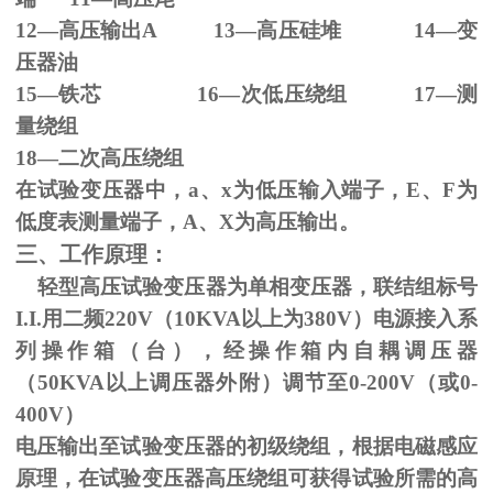
12—高压输出
A 13
—高压硅堆
14
—变
压器油
15—铁芯
16
—次低压绕组
17
—测
量绕组
18—二次高压绕组
在试验变压器中，
a
、
x
为低压输入端子，
E
、
F
为
低度表测量端子，
A
、
X
为高压输出。
三、工作原理：
轻型高压试验变压器为单相变压器，联结组标号
I.I.
用二频
220V
（
10KVA
以上为
380V
）电源接入系
列操作箱（台），经操作箱内自耦调压器
（
50KVA
以上调压器外附）调节至
0-200V
（或
0-
400V
）
电压输出至试验变压器的初级绕组，根据电磁感应
原理，在试验变压器高压绕组可获得试验所需的高