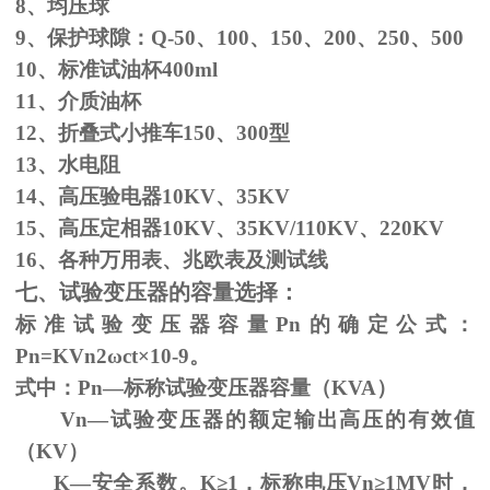
8、均压球
9、保护球隙：
Q-50
、
100
、
150
、
200
、
250
、
500
10、标准试油杯
400ml
11、介质油杯
12、折叠式小推车
150
、
300
型
13、水电阻
14、高压验电器
10KV
、
35KV
15、高压定相器
10KV
、
35KV/110KV
、
220KV
16、各种万用表、兆欧表及测试线
七、试验变压器的容量选择：
标准试验变压器容量
Pn
的确定公式：
Pn=KVn
2
ω
ct×
10
-9
。
式中：
Pn
—标称试验变压器容量（
KVA
）
Vn—试验变压器的额定输出高压的有效值
（
KV
）
K—安全系数。
K
≥1，标称电压Vn≥1MV时，