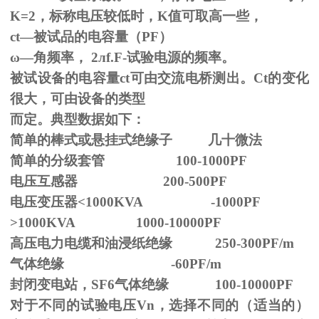
K=2，标称电压较低时，K值可取高一些，
ct—被试品的电容量（PF）
ω—角频率，
2
л
f.F-
试验电源的频率。
被试设备的电容量ct可由交流电桥测出。Ct的变化
很大，可由设备的类型
而定。典型数据如下：
简单的棒式或悬挂式绝缘子 几十微法
简单的分级套管 100-1000PF
电压互感器 200-500PF
电压变压器<1000KVA -1000PF
>1000KVA 1000-10000PF
高压电力电缆和油浸纸绝缘 250-300PF/m
气体绝缘 -60PF/m
封闭变电站，SF6气体绝缘 100-10000PF
对于不同的试验电压
Vn
，选择不同的（适当的）