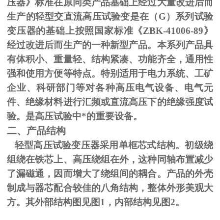
压器》标准在原同类产品基础上经过大量改进后而
生产的轻型交直流高压试验变是在（
G
）系列试验
变压器的基础上按照国家标准《
ZBK-41006-89
》
经过改进后而生产的一种新型产品。本系列产品具
有体积小、重量轻、结构紧凑、功能齐全，通用性
强和使用方便等特点。特别适用于电力系统、工矿
企业、科研部门等对各种高压电气设备、电气元
件、绝缘材料进行汇频或直流高压下的绝缘强度试
验。是高压试验中*的重要设备。
二、产品结构
轻型高压试验变压器采用单框芯式结构。初级绕
组绕在铁芯上、高压绕组在外，这种同轴布置减少
了漏磁通，因而增大了绕组间的耦合。产品的外壳
制成与器芯配合较佳的八角结构，整体外形美观大
方。其外部结构图见图
1
，内部结构见图
2
。