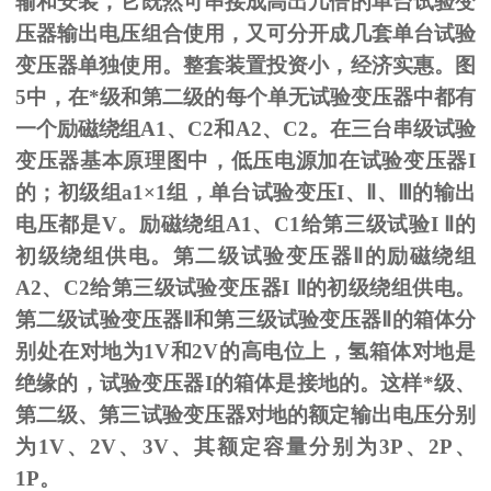
输和安装，它既然可串接成高出几倍的单台试验变
压器输出电压组合使用，又可分开成几套单台试验
变压器单独使用。整套装置投资小，经济实惠。图
5
中，在*级和第二级的每个单无试验变压器中都有
一个励磁绕组
A1
、
C2
和
A2
、
C2
。在三台串级试验
变压器基本原理图中，低压电源加在试验变压器
I
的；初级组
a1
×
1
组，单台试验变压
I
、
Ⅱ
、
Ⅲ
的输出
电压都是
V
。励磁绕组
A1
、
C1
给第三级试验
I
Ⅱ的
初级绕组供电。第二级试验变压器Ⅱ的励磁绕组
A2、C2给第三级试验变压器I Ⅱ的初级绕组供电。
第二级试验变压器Ⅱ和第三级试验变压器Ⅱ的箱体分
别处在对地为1V和2V的高电位上，氢箱体对地是
绝缘的，试验变压器I的箱体是接地的。这样*级、
第二级、第三试验变压器对地的额定输出电压分别
为1V、2V、3V、其额定容量分别为3P、2P、
1P。