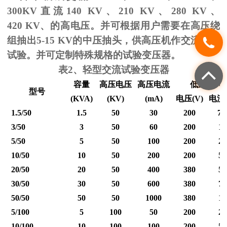
300KV
直流
140 KV
、
210 KV
、
280 KV
、
420 KV
、的高电压。并可根据用户需要在高压绕
组抽出
5-15 KV
的中压抽头，供高压机作交流耐压
试验。并可定制特殊规格的试验变压器。
表
2
、轻型交流试验变压器
容量
高压电压
高压电流
低压输入
型号
(KVA)
(KV)
(mA)
电压
(V)
电流
1.5/50
1.5
50
30
200
7.
3/50
3
50
60
200
15
5/50
5
50
100
200
25
10/50
10
50
200
200
50
20/50
20
50
400
380
53
30/50
30
50
600
380
79
50/50
50
50
1000
380
12
5/100
5
100
50
200
25
10/100
10
100
100
200
50