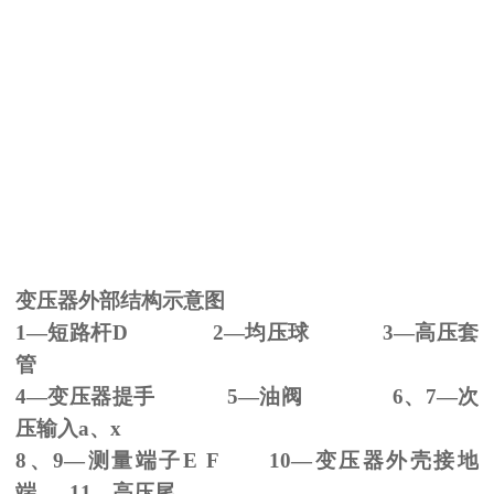
变压器外部结构示意图
1—短路杆
D 2
—均压球
3
—高压套
管
4—变压器提手
5
—油阀
6
、
7
—次
压输入
a
、
x
8、
9
—测量端子
E F 10
—变压器外壳接地
端
11
—高压尾