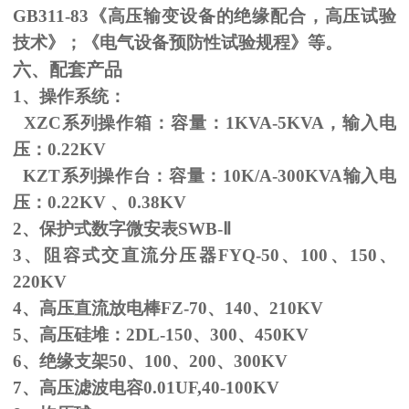
GB311-83
《高压输变设备的绝缘配合，高压试验
技术》；《电气设备预防性试验规程》等。
六、配套产品
1、操作系统：
XZC系列操作箱：容量：
1KVA-5KVA
，输入电
压：
0.22KV
KZT系列操作台：容量：
10K/A-300KVA
输入电
压：
0.22KV
、
0.38KV
2、保护式数字微安表
SWB-
Ⅱ
3、阻容式交直流分压器
FYQ-50
、
100
、
150
、
220KV
4、高压直流放电棒
FZ-70
、
140
、
210KV
5、高压硅堆：
2DL-150
、
300
、
450KV
6、绝缘支架
50
、
100
、
200
、
300KV
7、高压滤波电容
0.01UF,40-100KV