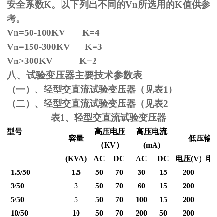
安全系数
K
。以下列出不同的
Vn
所选用的
K
值供参
考。
Vn=50-100KV K=4
Vn=150-300KV K=3
Vn
>300KV K=2
八、试验变压器主要技术参数表
（一）、轻型交直流试验变压器（见表1）
（二）、轻型交直流试验变压器（见表2
表1、轻型交直流试验变压器
型号
高压电压
高压电流
容量
低压输
（
KV
）
(mA)
(KVA)
AC
DC
AC
DC
电压
(V)
电
1.5/50
1.5
50
70
30
15
200
3/50
3
50
70
60
15
200
5/50
5
50
70
100
15
200
10/50
10
50
70
200
50
200