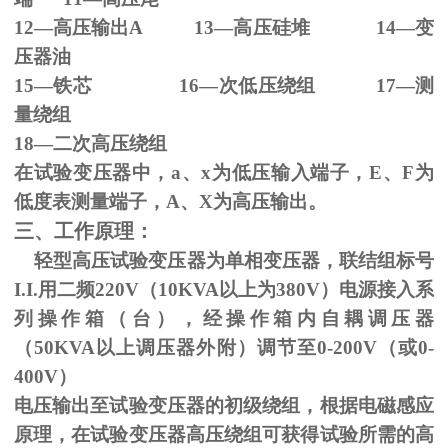
12—高压输出
A 13
—高压硅堆
14
—变
压器油
15—铁芯
16
—次低压绕组
17
—测
量绕组
18—二次高压绕组
在试验变压器中，
a
、
x
为低压输入端子，
E
、
F
为
低度表测量端子，
A
、
X
为高压输出。
三、工作原理：
轻型高压试验变压器为单相变压器，联结组标号
I.I.
用二频
220V
（
10KVA
以上为
380V
）电源接入系
列操作箱（台），经操作箱内自耦调压器
（
50KVA
以上调压器外附）调节至
0-200V
（或
0-
400V
）
电压输出至试验变压器的初级绕组，根据电磁感应
原理，在试验变压器高压绕组可获得试验所需的高