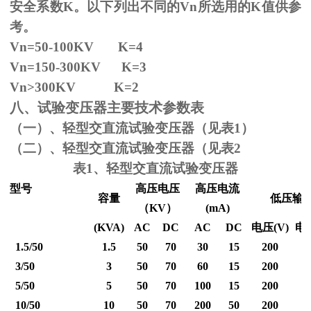
安全系数
K
。以下列出不同的
Vn
所选用的
K
值供参
考。
Vn=50-100KV K=4
Vn=150-300KV K=3
Vn
>300KV K=2
八、试验变压器主要技术参数表
（一）、轻型交直流试验变压器（见表1）
（二）、轻型交直流试验变压器（见表2
表1、轻型交直流试验变压器
型号
高压电压
高压电流
容量
低压输
（
KV
）
(mA)
(KVA)
AC
DC
AC
DC
电压
(V)
电
1.5/50
1.5
50
70
30
15
200
3/50
3
50
70
60
15
200
5/50
5
50
70
100
15
200
10/50
10
50
70
200
50
200