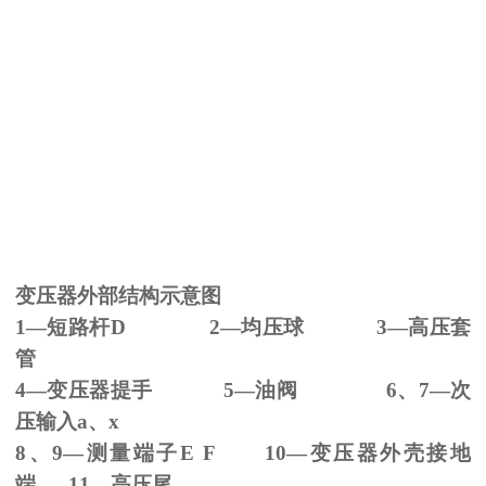
变压器外部结构示意图
1—短路杆
D 2
—均压球
3
—高压套
管
4—变压器提手
5
—油阀
6
、
7
—次
压输入
a
、
x
8、
9
—测量端子
E F 10
—变压器外壳接地
端
11
—高压尾