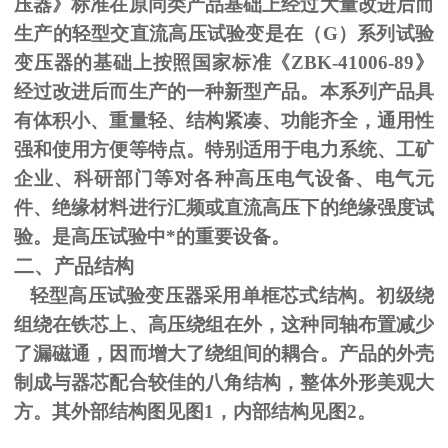
压器》标准在原同类产品基础上经过大量改进后而
生产的轻型交直流高压试验变是在（
G
）系列试验
变压器的基础上按照国家标准《
ZBK-41006-89
》
经过改进后而生产的一种新型产品。本系列产品具
有体积小、重量轻、结构紧凑、功能齐全，通用性
强和使用方便等特点。特别适用于电力系统、工矿
企业、科研部门等对各种高压电气设备、电气元
件、绝缘材料进行汇频或直流高压下的绝缘强度试
验。是高压试验中*的重要设备。
二、产品结构
轻型高压试验变压器采用单框芯式结构。初级绕
组绕在铁芯上、高压绕组在外，这种同轴布置减少
了漏磁通，因而增大了绕组间的耦合。产品的外壳
制成与器芯配合较佳的八角结构，整体外形美观大
方。其外部结构图见图
1
，内部结构见图
2
。