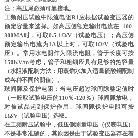
注：高压尾必须可靠接地。
工频耐压试验中限流电阻
R1
应根据试验变压器的
额定容量来选择。如高压侧额定输出电流在
100-
300MA
时，可取
0.5-1
Ω
/V（试验电压）；高压侧
额定输出电流为
1A
以上时，可取
1
Ω
/V（试验电
压）。常用水电阴作为限流电阻，管于长度可按
150KV/m
考虑，管子和粗细应具有足够的热容量
（水阻液配制方法：用蒸馏水加入适量硫酸铜配制
成各种不同的阴值）。
球间隙及保护电阻：当电压超过球间隙整定值时
（一般取试验电压的
110
％
-120
％）球间隙放电，
对被试品起到保护作用。球间隙保护电阻可按
1
Ω
/V（试验电压）选取。
在工频耐压试验中，低压侧测量电压（仪表电压）
不是非常准确的，其原因是由于试验变压器存在着