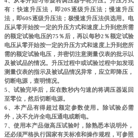
4、从零开始匀带旋转调压器手轮升压。升压方式
有：快速升压法，即
20S
逐级升压法；慢速升压
法，即
60S
逐级升压法；极慢速升压法供选用。电
压从零开始按一定的升压方式和速度上升到您所需
的额定试验电压的
75
％后，再以每秒
2
％额定试验
电压从零开始按一定的升压方式和速度上升到您所
需的额定试验电压，并密切注意测量仪表的批示以
及被试品的情况。升压过程中或试验过程中如发现
测量仪表的指示及被试品情况异常，应立即降压，
切断电源，查明情况。
5、试验完毕后，应在数秒内匀速的将调压器返回
至零位，然后切断电源。
6、本产品有得超过额定参数使用。除试验必需
外，决不允许全电压通电或断电。
7、使用本产品做高压试验时，除熟悉本说明外，
还必须严格执行国家有关标准和操作规程，可参照