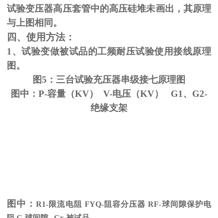
试验变压器高压套管中的高压硅堆未画出，其原理
与上图相同。
四、使用方法：
1、试验变做被试品的工频耐压试验使用接线原理
图。
图5：三台试验充压器串级接七原理图
图中：P-容量（KV） V-电压（KV） G1、G2-
绝缘支架
图中：
R1-限流电阻
FYQ-
阻容分压器
RF-
球间隙保护电
阻
G-
球间隙
Cx-
被试品