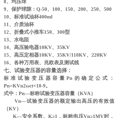
8、均压球
9、保护球隙：
Q-50
、
100
、
150
、
200
、
250
、
500
10、标准试油杯
400ml
11、介质油杯
12、折叠式小推车
150
、
300
型
13、水电阻
14、高压验电器
10KV
、
35KV
15、高压定相器
10KV
、
35KV/110KV
、
220KV
16、各种万用表、兆欧表及测试线
七、试验变压器的容量选择：
标准试验变压器容量
Pn
的确定公式：
Pn=KVn
2
ω
ct×
10
-9
。
式中：
Pn
—标称试验变压器容量（
KVA
）
Vn—试验变压器的额定输出高压的有效值
（
KV
）
K—安全系数。
K
≥1，标称电压Vn≥1MV时，