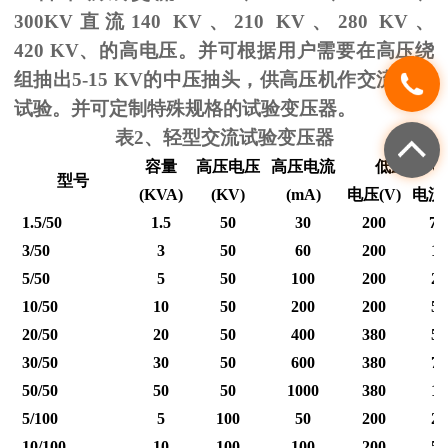
300KV
直流
140 KV
、
210 KV
、
280 KV
、
420 KV
、的高电压。并可根据用户需要在高压绕
组抽出
5-15 KV
的中压抽头，供高压机作交流耐压
试验。并可定制特殊规格的试验变压器。
表
2
、轻型交流试验变压器
容量
高压电压
高压电流
低压输入
型号
(KVA)
(KV)
(mA)
电压
(V)
电流
1.5/50
1.5
50
30
200
7.
3/50
3
50
60
200
15
5/50
5
50
100
200
25
10/50
10
50
200
200
50
20/50
20
50
400
380
53
30/50
30
50
600
380
79
50/50
50
50
1000
380
12
5/100
5
100
50
200
25
10/100
10
100
100
200
50