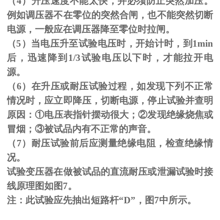
（
4
）升压速度不能太快，并必须防止突然加压。
例如调压器不在零位的突然合闸，也不能突然切断
电源，一般应在调压器降至零位时拉闸。
（
5
）当电压升至试验电压时，开始计时，到
1min
后，迅速降到
1/3
试验电压以下时，才能拉开电
源。
（
6
）在升压或耐压试验过程，如发现下列不正常
情况时，应立即降压，切断电源，停止试验并查明
原因：
①
电压表指针摆动很大；
②
发现绝缘烧焦或
冒烟；
③
被试品内有不正常的声音。
（
7
）耐压试验前后应测量绝缘电阻，检查绝缘情
况。
试验变压器在做被试品的直流耐压或泄漏试验时接
线原理图如图
7
。
注：此试验应先抽出短路杆“
D
”，图
7
中所示。