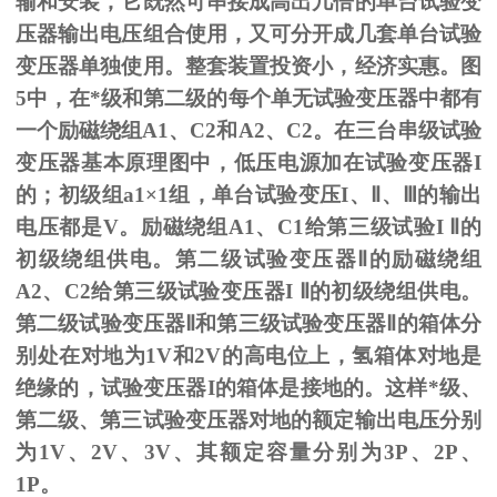
输和安装，它既然可串接成高出几倍的单台试验变
压器输出电压组合使用，又可分开成几套单台试验
变压器单独使用。整套装置投资小，经济实惠。图
5
中，在*级和第二级的每个单无试验变压器中都有
一个励磁绕组
A1
、
C2
和
A2
、
C2
。在三台串级试验
变压器基本原理图中，低压电源加在试验变压器
I
的；初级组
a1
×
1
组，单台试验变压
I
、
Ⅱ
、
Ⅲ
的输出
电压都是
V
。励磁绕组
A1
、
C1
给第三级试验
I
Ⅱ的
初级绕组供电。第二级试验变压器Ⅱ的励磁绕组
A2、C2给第三级试验变压器I Ⅱ的初级绕组供电。
第二级试验变压器Ⅱ和第三级试验变压器Ⅱ的箱体分
别处在对地为1V和2V的高电位上，氢箱体对地是
绝缘的，试验变压器I的箱体是接地的。这样*级、
第二级、第三试验变压器对地的额定输出电压分别
为1V、2V、3V、其额定容量分别为3P、2P、
1P。