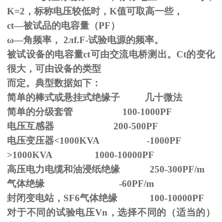
K=2，标称电压较低时，K值可取高一些，
ct—被试品的电容量（PF）
ω—角频率，
2
л
f.F-
试验电源的频率。
被试设备的电容量ct可由交流电桥测出。Ct的变化
很大，可由设备的类型
而定。典型数据如下：
简单的棒式或悬挂式绝缘子 几十微法
简单的分级套管 100-1000PF
电压互感器 200-500PF
电压变压器<1000KVA -1000PF
>1000KVA 1000-10000PF
高压电力电缆和油浸纸绝缘 250-300PF/m
气体绝缘 -60PF/m
封闭变电站，SF6气体绝缘 100-10000PF
对于不同的试验电压
Vn
，选择不同的（适当的）