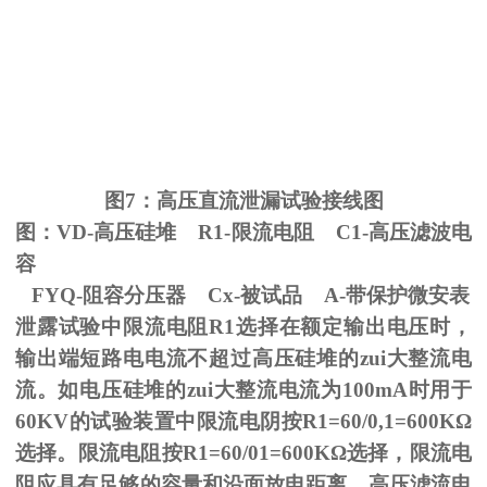
图
7
：高压直流泄漏试验接线图
图：
VD-
高压硅堆
R1-
限流电阻
C1-
高压滤波电
容
FYQ-阻容分压器
Cx-
被试品
A-
带保护微安表
泄露试验中限流电阻
R1
选择在额定输出电压时，
输出端短路电电流不超过高压硅堆的zui大整流电
流。如电压硅堆的zui大整流电流为
100mA
时用于
60KV
的试验装置中限流电阴按
R1=60/0,1=600K
Ω
选择。限流电阻按
R1=60/01=600K
Ω选择，限流电
阻应具有足够的容量和沿面放电距离。高压滤流电