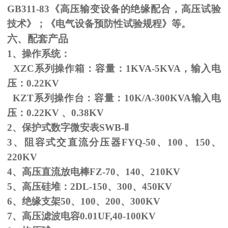
GB311-83
《高压输变设备的绝缘配合，高压试验
技术》；《电气设备预防性试验规程》等。
六、配套产品
1、操作系统：
XZC系列操作箱：容量：
1KVA-5KVA
，输入电
压：
0.22KV
KZT系列操作台：容量：
10K/A-300KVA
输入电
压：
0.22KV
、
0.38KV
2、保护式数字微安表
SWB-
Ⅱ
3、阻容式交直流分压器
FYQ-50
、
100
、
150
、
220KV
4、高压直流放电棒
FZ-70
、
140
、
210KV
5、高压硅堆：
2DL-150
、
300
、
450KV
6、绝缘支架
50
、
100
、
200
、
300KV
7、高压滤波电容
0.01UF,40-100KV