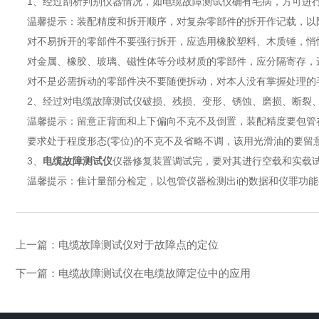
1、经过剖析判别仪器情况，如电缆故障测试仪确有毛病，方可进行
温馨提示：装配精度和拆开顺序，对复杂零部件的拆开作记载，以
对不易拆开的零部件不要强行拆开，应选用橡胶塑料、木质锤，悄
对金属、橡胶、玻璃、磁性体等分歧材质的零部件，应分隔寄存，
对不是必需拆动的零部件决不要随便拆动，对本人没有掌握处理的
2、经过对电缆故障测试仪破损、残损、变形、锈蚀、磨损、断裂、
温馨提示：留意正背面和上下偏向不克不及倒置，装配精度要包管
要求处于程度形态(零位)的不克不及省略不调，该用光滑油的要留
3、
电缆故障测试仪
仪器修复装置调试完，要对其进行空载和实载
温馨提示：隹计量部分检定，以包管仪器检测出i的数据和仪罪功能
上一篇：
电缆故障测试仪对于故障点的定位
下一篇：
电缆故障测试仪在电缆故障定位中的应用