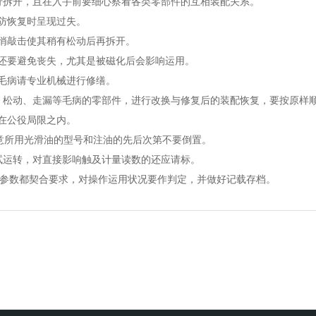
拆开，且在入手前要细心察看各类零部件的互相装配关系。
防恢复时呈现过失。
悄敲击使其稍有松动后再拆开。
还要避免丧失，尤其是被磁化后会影响运用。
毛病请专业机械进行修缮。
松动、走漏等毛病的零部件，进行改换与修复后的装配恢复，要按原样
在公役局限之内。
意所用光滑油的型号和注油的先后次第不要倒置。
试运转，对直接影响触及计量读数的还应请标。
参数都契合要求，对操作运用状况要作判定，并做好记载存档。