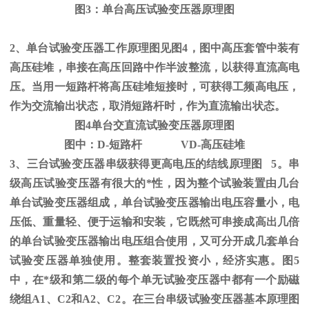
图
3
：单台高压试验变压器原理图
2、单台试验变压器工作原理图见图
4
，图中高压套管中装有
高压硅堆，串接在高压回路中作半波整流，以获得直流高电
压。当用一短路杆将高压硅堆短接时，可获得工频高电压，
作为交流输出状态，取消短路杆时，作为直流输出状态。
图
4
单台交直流试验变压器原理图
图中：
D-
短路杆
VD-
高压硅堆
3、三台试验变压器串级获得更高电压的结线原理图
5
。串
级高压试验变压器有很大的*性，因为整个试验装置由几台
单台试验变压器组成，单台试验变压器输出电压容量小，电
压低、重量轻、便于运输和安装，它既然可串接成高出几倍
的单台试验变压器输出电压组合使用，又可分开成几套单台
试验变压器单独使用。整套装置投资小，经济实惠。图
5
中，在*级和第二级的每个单无试验变压器中都有一个励磁
绕组
A1
、
C2
和
A2
、
C2
。在三台串级试验变压器基本原理图