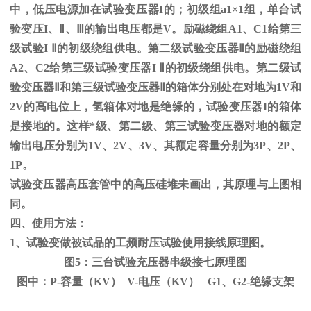
中，低压电源加在试验变压器
I
的；初级组
a1
×
1
组，单台试
验变压
I
、
Ⅱ
、
Ⅲ
的输出电压都是
V
。励磁绕组
A1
、
C1
给第三
级试验
I
Ⅱ的初级绕组供电。第二级试验变压器Ⅱ的励磁绕组
A2、C2给第三级试验变压器I Ⅱ的初级绕组供电。第二级试
验变压器Ⅱ和第三级试验变压器Ⅱ的箱体分别处在对地为1V和
2V的高电位上，氢箱体对地是绝缘的，试验变压器I的箱体
是接地的。这样*级、第二级、第三试验变压器对地的额定
输出电压分别为1V、2V、3V、其额定容量分别为3P、2P、
1P。
试验变压器高压套管中的高压硅堆未画出，其原理与上图相
同。
四、使用方法：
1、试验变做被试品的工频耐压试验使用接线原理图。
图5：三台试验充压器串级接七原理图
图中：P-容量（KV） V-电压（KV） G1、G2-绝缘支架