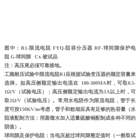
图中：
R1-限流电阻
FYQ-
阻容分压器
RF-
球间隙保护电
阻
G-
球间隙
Cx-
被试品
注：高压尾必须可靠接地。
工频耐压试验中限流电阻
R1
应根据试验变压器的额定容量来
选择。如高压侧额定输出电流在
100-300MA
时，可取
0.5-
1
Ω
/V（试验电压）；高压侧额定输出电流为
1A
以上时，可
取
1
Ω
/V（试验电压）。常用水电阴作为限流电阻，管于长
度可按
150KV/m
考虑，管子和粗细应具有足够的热容量（水
阻液配制方法：用蒸馏水加入适量硫酸铜配制成各种不同的
阴值）。
球间隙及保护电阻：当电压超过球间隙整定值时（一般取试