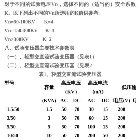
对于不同的试验电压
Vn
，选择不同的（适当的）安全系数
K
。以下列出不同的
Vn
所选用的
K
值供参考。
Vn=50-100KV K=4
Vn=150-300KV K=3
Vn
>300KV K=2
八、试验变压器主要技术参数表
（一）、轻型交直流试验变压器（见表1）
（二）、轻型交直流试验变压器（见表2
表1、轻型交直流试验变压器
型号
高压电压
高压电流
容量
低压输
（
KV
）
(mA)
(KVA)
AC
DC
AC
DC
电压
(V)
电
1.5/50
1.5
50
70
30
15
200
3/50
3
50
70
60
15
200
5/50
5
50
70
100
15
200
10/50
10
50
70
200
50
200