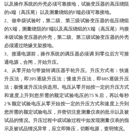
以及操作系统的外壳必须可靠接地，试验变压器的高压绕阻
的
x
端（高压尾）以及测量绕组的
F
端必须可靠接地。
2、做串级试验时，第二级、第三级试验变压器的低压绕组
的
X
端，测量绕阻的
F
端以及高压绕组的
X
端（高压尾）均接
本级试验变压器的外壳，第二级、第三级试验变压器的外壳
必须通过绝缘支架接地。
3、接通电源前，操作系统的调压器必须调 到零位后方可接
通电源，合闸，开始升压。
4、从零开始匀带旋转调压器手轮升压。升压方式有：快速
升压法，即
20S
逐级升压法；慢速升压法，即
60S
逐级升压
法；极慢速升压法供选用。电压从零开始按一定的升压方式
和速度上升到您所需的额定试验电压的
75
％后，再以每秒
2
％额定试验电压从零开始按一定的升压方式和速度上升到
您所需的额定试验电压，并密切注意测量仪表的批示以及被
试品的情况。升压过程中或试验过程中如发现测量仪表的指
示及被试品情况异常，应立即降压，切断电源，查明情况。