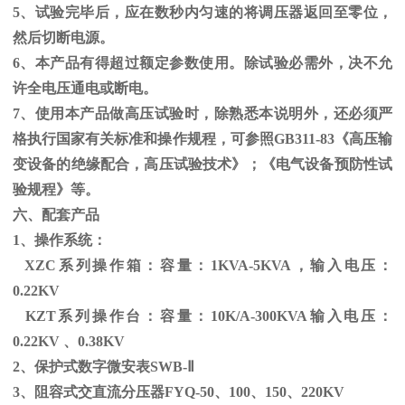
5、试验完毕后，应在数秒内匀速的将调压器返回至零位，
然后切断电源。
6、本产品有得超过额定参数使用。除试验必需外，决不允
许全电压通电或断电。
7、使用本产品做高压试验时，除熟悉本说明外，还必须严
格执行国家有关标准和操作规程，可参照
GB311-83
《高压输
变设备的绝缘配合，高压试验技术》；《电气设备预防性试
验规程》等。
六、配套产品
1、操作系统：
XZC系列操作箱：容量：
1KVA-5KVA
，输入电压：
0.22KV
KZT系列操作台：容量：
10K/A-300KVA
输入电压：
0.22KV
、
0.38KV
2、保护式数字微安表
SWB-
Ⅱ
3、阻容式交直流分压器
FYQ-50
、
100
、
150
、
220KV