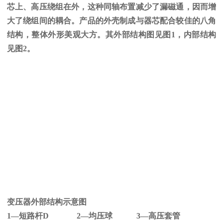
芯上、高压绕组在外，这种同轴布置减少了漏磁通，因而增
大了绕组间的耦合。产品的外壳制成与器芯配合较佳的八角
结构，整体外形美观大方。其外部结构图见图
1
，内部结构
见图
2
。
变压器外部结构示意图
1—短路杆
D 2
—均压球
3
—高压套管