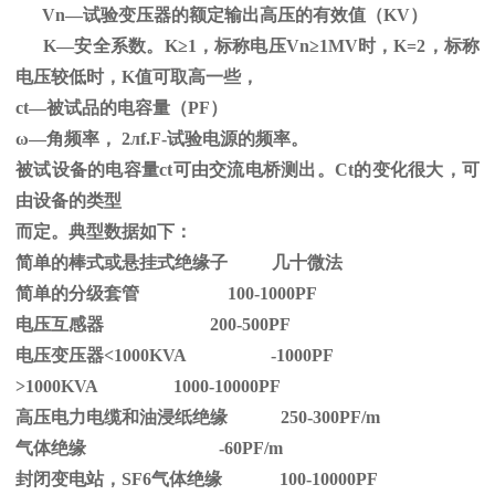
Vn—试验变压器的额定输出高压的有效值（
KV
）
K—安全系数。
K
≥1，标称电压Vn≥1MV时，K=2，标称
电压较低时，K值可取高一些，
ct—被试品的电容量（PF）
ω—角频率，
2
л
f.F-
试验电源的频率。
被试设备的电容量ct可由交流电桥测出。Ct的变化很大，可
由设备的类型
而定。典型数据如下：
简单的棒式或悬挂式绝缘子 几十微法
简单的分级套管 100-1000PF
电压互感器 200-500PF
电压变压器<1000KVA -1000PF
>1000KVA 1000-10000PF
高压电力电缆和油浸纸绝缘 250-300PF/m
气体绝缘 -60PF/m
封闭变电站，SF6气体绝缘 100-10000PF