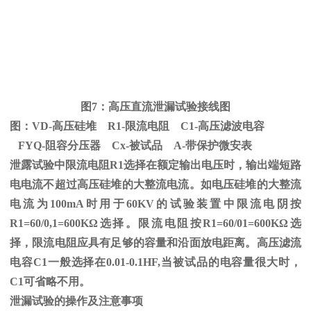
图
7
：高压直流泄漏试验接线图
图：
VD-
高压硅堆
R1-
限流电阻
C1-
高压滤波电容
FYQ-阻容分压器
Cx-
被试品
A-
带保护微安表
泄露试验中限流电阻
R1
选择在额定输出电压时，输出端短路
电电流不超过高压硅堆的大整流电流。如电压硅堆的大整流
电流为
100mA
时用于
60KV
的试验装置中限流电阴按
R1=60/0,1=600K
Ω
选择。限流电阻按
R1=60/01=600K
Ω选
择，限流电阻应具有足够的容量和沿面放电距离。高压滤流
电容C1一般选择在0.01-0.1HF,当被试品的电容量很大时，
C1可省略不用。
泄漏试验的操作及注意事项