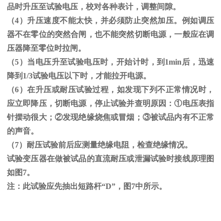
品时升压至试验电压，校对各种表计，调整间隙。
（
4
）升压速度不能太快，并必须防止突然加压。例如调压
器不在零位的突然合闸，也不能突然切断电源，一般应在调
压器降至零位时拉闸。
（
5
）当电压升至试验电压时，开始计时，到
1min
后，迅速
降到
1/3
试验电压以下时，才能拉开电源。
（
6
）在升压或耐压试验过程，如发现下列不正常情况时，
应立即降压，切断电源，停止试验并查明原因：
①
电压表指
针摆动很大；
②
发现绝缘烧焦或冒烟；
③
被试品内有不正常
的声音。
（
7
）耐压试验前后应测量绝缘电阻，检查绝缘情况。
试验变压器在做被试品的直流耐压或泄漏试验时接线原理图
如图
7
。
注：此试验应先抽出短路杆“
D
”，图
7
中所示。