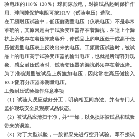
验电压的
110
％
-120
％）球间隙放电，对被试品起到保护作
用。球间隙保护电阻可按
1
Ω
/V（试验电压）选取。
在工频耐压试验中，低压侧测量电压（仪表电压）不是非常
准确的，其原因是由于试验变压器存在着漏抗，在这上个漏
抗上必然存在着压降或容升，使试品上的电压低于或高于低
压侧测量电压表上反映出来的电压。工频耐压试验时，被试
品上的电压高于试验变压器的输出电压，也就是所谓容升现
象。感应耐压试验时。试验变压器的漏抗必须存在着压降。
为了准确测量被试品上所施加电压，因此常在高压侧接入
RCF
阻容分压器来测量电压。
工频耐压试验操作注意事项
（
1
）试验人员应做好分工，明确相互间办法。并有专门人
监护现场安全及观察试品状态。
（
2
）被试品应清扫干净，并*干燥，以免损坏被试品和试验
带来的误差。
（
3
）对丁大型试验，一般都应先进行空升试验。即不接试