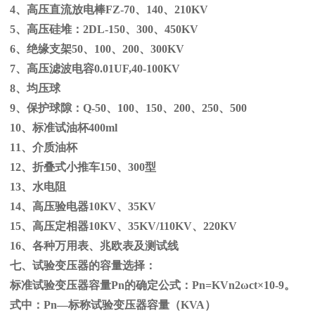
4、高压直流放电棒
FZ-70
、
140
、
210KV
5、高压硅堆：
2DL-150
、
300
、
450KV
6、绝缘支架
50
、
100
、
200
、
300KV
7、高压滤波电容
0.01UF,40-100KV
8、均压球
9、保护球隙：
Q-50
、
100
、
150
、
200
、
250
、
500
10、标准试油杯
400ml
11、介质油杯
12、折叠式小推车
150
、
300
型
13、水电阻
14、高压验电器
10KV
、
35KV
15、高压定相器
10KV
、
35KV/110KV
、
220KV
16、各种万用表、兆欧表及测试线
七、试验变压器的容量选择：
标准试验变压器容量
Pn
的确定公式：
Pn=KVn
2
ω
ct×
10
-9
。
式中：
Pn
—标称试验变压器容量（
KVA
）