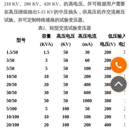
210 KV
、
280 KV
、
420 KV
、的高电压。并可根据用户需要
在高压绕组抽出
5-15 KV
的中压抽头，供高压机作交流耐压
试验。并可定制特殊规格的试验变压器。
表
2
、轻型交流试验变压器
容量
高压电压
高压电流
低压输入
型号
(KVA)
(KV)
(mA)
电压
(V)
电流
1.5/50
1.5
50
30
200
7.
3/50
3
50
60
200
15
5/50
5
50
100
200
25
10/50
10
50
200
200
50
20/50
20
50
400
380
53
30/50
30
50
600
380
79
50/50
50
50
1000
380
12
5/100
5
100
50
200
25
10/100
10
100
100
200
50
20/100
20
100
200
400
50