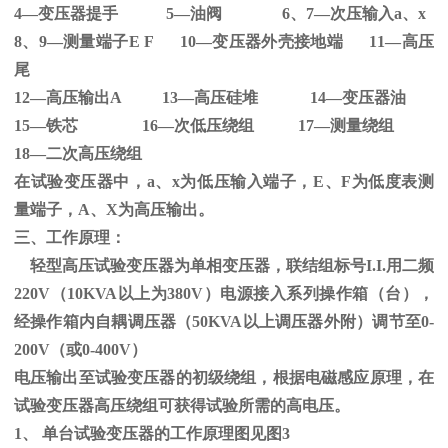
4—变压器提手
5
—油阀
6
、
7
—次压输入
a
、
x
8、
9
—测量端子
E F 10
—变压器外壳接地端
11
—高压
尾
12—高压输出
A 13
—高压硅堆
14
—变压器油
15—铁芯
16
—次低压绕组
17
—测量绕组
18—二次高压绕组
在试验变压器中，
a
、
x
为低压输入端子，
E
、
F
为低度表测
量端子，
A
、
X
为高压输出。
三、工作原理：
轻型高压试验变压器为单相变压器，联结组标号
I.I.
用二频
220V
（
10KVA
以上为
380V
）电源接入系列操作箱（台），
经操作箱内自耦调压器（
50KVA
以上调压器外附）调节至
0-
200V
（或
0-400V
）
电压输出至试验变压器的初级绕组，根据电磁感应原理，在
试验变压器高压绕组可获得试验所需的高电压。
1、
单台试验变压器的工作原理图见图
3