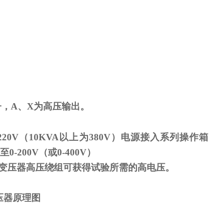
子，
A
、
X
为高压输出。
220V
（
10KVA
以上为
380V
）电源接入系列操作箱
至
0-200V
（或
0-400V
）
变压器高压绕组可获得试验所需的高电压。
压器原理图