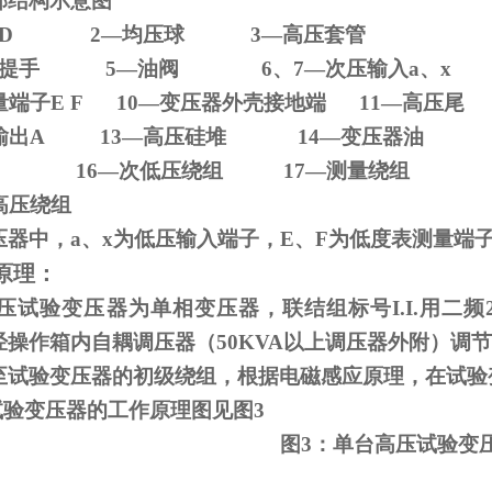
部结构示意图
D 2
—均压球
3
—高压套管
压器提手
5
—油阀
6
、
7
—次压输入
a
、
x
量端子
E F 10
—变压器外壳接地端
11
—高压尾
输出
A 13
—高压硅堆
14
—变压器油
—铁芯
16
—次低压绕组
17
—测量绕组
高压绕组
压器中，
a
、
x
为低压输入端子，
E
、
F
为低度表测量端
原理：
试验变压器为单相变压器，联结组标号
I.I.
用二频
经操作箱内自耦调压器（
50KVA
以上调压器外附）调节
至试验变压器的初级绕组，根据电磁感应原理，在试验
试验变压器的工作原理图见图
3
图
3
：单台高压试验变