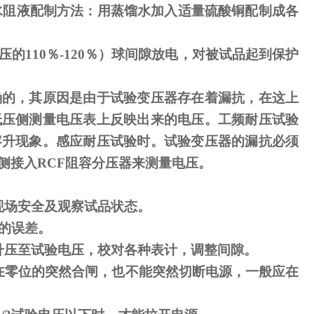
水阻液配制方法：用蒸馏水加入适量硫酸铜配制成各
压的
110
％
-120
％）球间隙放电，对被试品起到保护
确的，其原因是由于试验变压器存在着漏抗，在这上
低压侧测量电压表上反映出来的电压。工频耐压试验
容升现象。感应耐压试验时。试验变压器的漏抗必须
侧接入
RCF
阻容分压器来测量电压。
现场安全及观察试品状态。
的误差。
升压至试验电压，校对各种表计，调整间隙。
在零位的突然合闸，也不能突然切断电源，一般应在