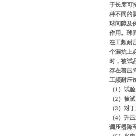
于长度可
种不同的
球间隙及
作用。球
在工频耐
个漏抗上
时，被试
存在着压
工频耐压
（
1
）试验
（
2
）被试
（
3
）对丁
（
4
）升压
调压器降