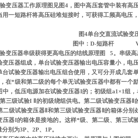
试验变压器工作原理图见图
4
，图中高压套管中装有高
当用一短路杆将高压硅堆短接时，可获得工频高电压
图
4
单台交直流试验变
图中：
D-
短路杆
试验变压器串级获得更高电压的结线原理图
5
。串级高
验变压器组成，单台试验变压器输出电压容量小，电
单台试验变压器输出电压组合使用，又可分开成几套
，在*级和第二级的每个单无试验变压器中都有一个
图中，低压电源加在试验变压器
I
的；初级组
a1
×
1
组，
第三级试验
I
Ⅱ的初级绕组供电。第二级试验变压器Ⅱ的
第二级试验变压器Ⅱ和第三级试验变压器Ⅱ的箱体分别
变压器I的箱体是接地的。这样*级、第二级、第三试验
分别为3P、2P、1P。