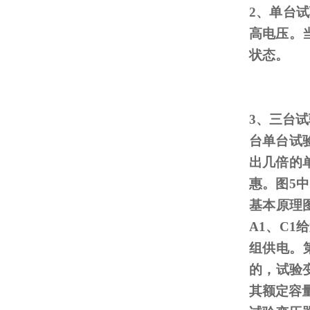
2、单台
高电压。
状态。
3、三台
台单台试
出几倍的
惠。图
5
中
基本原理
A1
、
C1
给
组供电。
的，试验
其额定容量