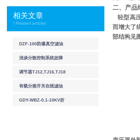
二、产品
相关文章
轻型高压
/ Related articles
而增大了
部结构见
DZF-100防爆真空滤油
机DZF-125防爆真空滤
浅谈分散控制系统故障
油机
预防及应急处理
调节器TJ12,TJ16,TJ18
有载分接开关在线滤油
机 JY-I有载调压分接开
GDY-WBZ-0.1-10KV折
关在线净油装置
叠式验电器