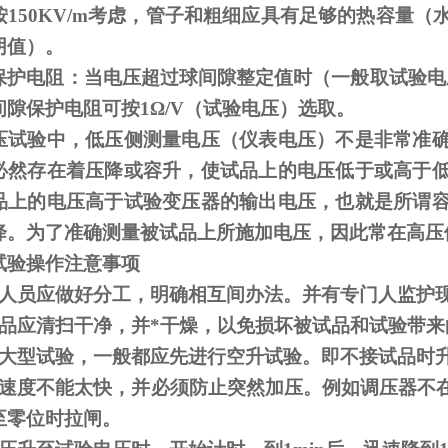
按
150KV/m
考虑，管子和粗细应具有足够的热容量（
阴值）。
保护电阻：当电压超过球间隙整定值时（一般取试验电
间隙保护电阻可按
1
Ω
/V（试验电压）选取。
压试验中，低压侧测量电压（仪表电压）不是非常准
必然存在着压降或容升，使试品上的电压低于或高于
品上的电压高于试验变压器的输出电压，也就是所谓
降。为了准确测量被试品上所施加电压，因此常在高压
试验操作注意事项
人员应做好分工，明确相互间办法。并有专门人监护
品应清扫干净，并*干燥，以免损坏被试品和试验带来
大型试验，一般都应先进行空升试验。即不接试品时
速度不能太快，并必须防止突然加压。例如调压器不
至零位时拉闸。