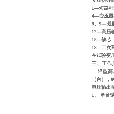
变压器外
1—短路杆
4—变
8、
9
—测
12—高压
15
18—二次
在试验变
三、工作
轻型高压
（台），
电压输出
1、
单台