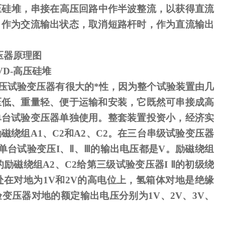
压硅堆，串接在高压回路中作半波整流，以获得直流
，作为交流输出状态，取消短路杆时，作为直流输出
压器原理图
VD-
高压硅堆
压试验变压器有很大的*性，因为整个试验装置由几
压低、重量轻、便于运输和安装，它既然可串接成高
单台试验变压器单独使用。整套装置投资小，经济实
励磁绕组
A1
、
C2
和
A2
、
C2
。在三台串级试验变压器
单台试验变压
I
、
Ⅱ
、
Ⅲ
的输出电压都是
V
。励磁绕组
励磁绕组A2、C2给第三级试验变压器I Ⅱ的初级绕
处在对地为1V和2V的高电位上，氢箱体对地是绝缘
变压器对地的额定输出电压分别为1V、2V、3V、