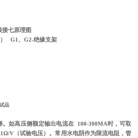
级接七原理图
） G1、G2-绝缘支架
试品
择。如高压侧额定输出电流在
100-300MA
时，可取
取
1
Ω
/V（试验电压）。常用水电阴作为限流电阻，管