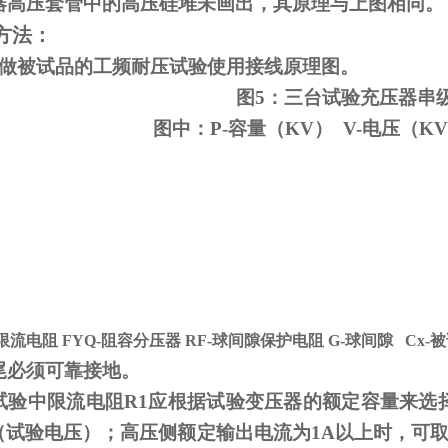
器高压套管中的高压硅堆未画出，其原理与上图相同。
方法：
变做被试品的工频耐压试验使用接线原理图。
图5：三台试验充压器串
图中：P-容量（KV） V-电压（KV
-限流电阻
FYQ-
阻容分压器
RF-
球间隙保护电阻
G-
球间隙
Cx-
被
尾必须可靠接地。
试验中限流电阻
R1
应根据试验变压器的额定容量来选
V（试验电压）；高压侧额定输出电流为
1A
以上时，可