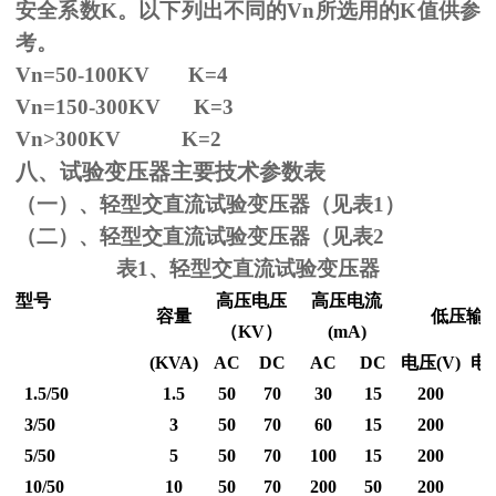
安全系数
K
。以下列出不同的
Vn
所选用的
K
值供参
考。
Vn=50-100KV K=4
Vn=150-300KV K=3
Vn
>300KV K=2
八、试验变压器主要技术参数表
（一）、轻型交直流试验变压器（见表1）
（二）、轻型交直流试验变压器（见表2
表1、轻型交直流试验变压器
型号
高压电压
高压电流
容量
低压输
（
KV
）
(mA)
(KVA)
AC
DC
AC
DC
电压
(V)
电
1.5/50
1.5
50
70
30
15
200
3/50
3
50
70
60
15
200
5/50
5
50
70
100
15
200
10/50
10
50
70
200
50
200