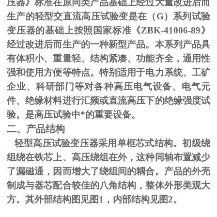
压器》标准在原同类产品基础上经过大量改进后而
生产的轻型交直流高压试验变是在（
G
）系列试验
变压器的基础上按照国家标准《
ZBK-41006-89
》
经过改进后而生产的一种新型产品。本系列产品具
有体积小、重量轻、结构紧凑、功能齐全，通用性
强和使用方便等特点。特别适用于电力系统、工矿
企业、科研部门等对各种高压电气设备、电气元
件、绝缘材料进行汇频或直流高压下的绝缘强度试
验。是高压试验中*的重要设备。
二、产品结构
轻型高压试验变压器采用单框芯式结构。初级绕
组绕在铁芯上、高压绕组在外，这种同轴布置减少
了漏磁通，因而增大了绕组间的耦合。产品的外壳
制成与器芯配合较佳的八角结构，整体外形美观大
方。其外部结构图见图
1
，内部结构见图
2
。