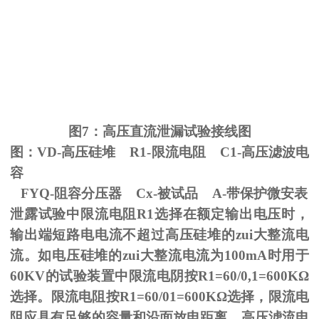
图
7
：高压直流泄漏试验接线图
图：
VD-
高压硅堆
R1-
限流电阻
C1-
高压滤波电
容
FYQ-阻容分压器
Cx-
被试品
A-
带保护微安表
泄露试验中限流电阻
R1
选择在额定输出电压时，
输出端短路电电流不超过高压硅堆的zui大整流电
流。如电压硅堆的zui大整流电流为
100mA
时用于
60KV
的试验装置中限流电阴按
R1=60/0,1=600K
Ω
选择。限流电阻按
R1=60/01=600K
Ω选择，限流电
阻应具有足够的容量和沿面放电距离。高压滤流电