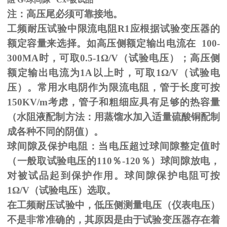
注：高压尾必须可靠接地。
工频耐压试验中限流电阻
R1
应根据试验变压器的
额定容量来选择。如高压侧额定输出电流在
100-
300MA
时，可取
0.5-1
Ω
/V（试验电压）；高压侧
额定输出电流为
1A
以上时，可取
1
Ω
/V（试验电
压）。常用水电阴作为限流电阻，管于长度可按
150KV/m
考虑，管子和粗细应具有足够的热容量
（水阻液配制方法：用蒸馏水加入适量硫酸铜配制
成各种不同的阴值）。
球间隙及保护电阻：当电压超过球间隙整定值时
（一般取试验电压的
110
％
-120
％）球间隙放电，
对被试品起到保护作用。球间隙保护电阻可按
1
Ω
/V（试验电压）选取。
在工频耐压试验中，低压侧测量电压（仪表电压）
不是非常准确的，其原因是由于试验变压器存在着