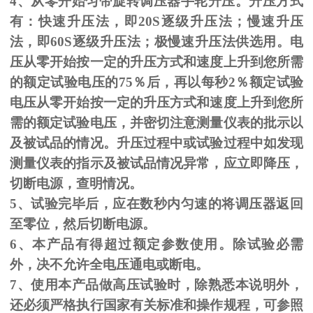
4、从零开始匀带旋转调压器手轮升压。升压方式
有：快速升压法，即
20S
逐级升压法；慢速升压
法，即
60S
逐级升压法；极慢速升压法供选用。电
压从零开始按一定的升压方式和速度上升到您所需
的额定试验电压的
75
％后，再以每秒
2
％额定试验
电压从零开始按一定的升压方式和速度上升到您所
需的额定试验电压，并密切注意测量仪表的批示以
及被试品的情况。升压过程中或试验过程中如发现
测量仪表的指示及被试品情况异常，应立即降压，
切断电源，查明情况。
5、试验完毕后，应在数秒内匀速的将调压器返回
至零位，然后切断电源。
6、本产品有得超过额定参数使用。除试验必需
外，决不允许全电压通电或断电。
7、使用本产品做高压试验时，除熟悉本说明外，
还必须严格执行国家有关标准和操作规程，可参照