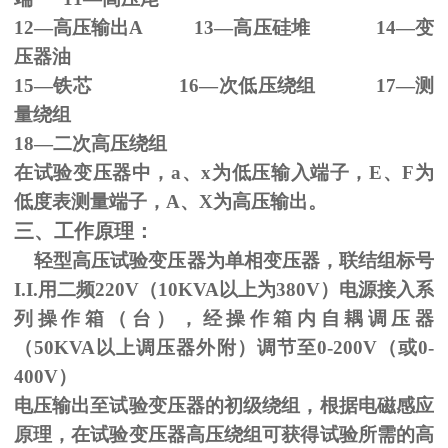
12—高压输出
A 13
—高压硅堆
14
—变
压器油
15—铁芯
16
—次低压绕组
17
—测
量绕组
18—二次高压绕组
在试验变压器中，
a
、
x
为低压输入端子，
E
、
F
为
低度表测量端子，
A
、
X
为高压输出。
三、工作原理：
轻型高压试验变压器为单相变压器，联结组标号
I.I.
用二频
220V
（
10KVA
以上为
380V
）电源接入系
列操作箱（台），经操作箱内自耦调压器
（
50KVA
以上调压器外附）调节至
0-200V
（或
0-
400V
）
电压输出至试验变压器的初级绕组，根据电磁感应
原理，在试验变压器高压绕组可获得试验所需的高