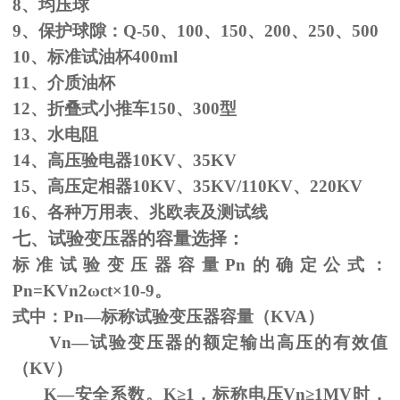
8、均压球
9、保护球隙：
Q-50
、
100
、
150
、
200
、
250
、
500
10、标准试油杯
400ml
11、介质油杯
12、折叠式小推车
150
、
300
型
13、水电阻
14、高压验电器
10KV
、
35KV
15、高压定相器
10KV
、
35KV/110KV
、
220KV
16、各种万用表、兆欧表及测试线
七、试验变压器的容量选择：
标准试验变压器容量
Pn
的确定公式：
Pn=KVn
2
ω
ct×
10
-9
。
式中：
Pn
—标称试验变压器容量（
KVA
）
Vn—试验变压器的额定输出高压的有效值
（
KV
）
K—安全系数。
K
≥1，标称电压Vn≥1MV时，