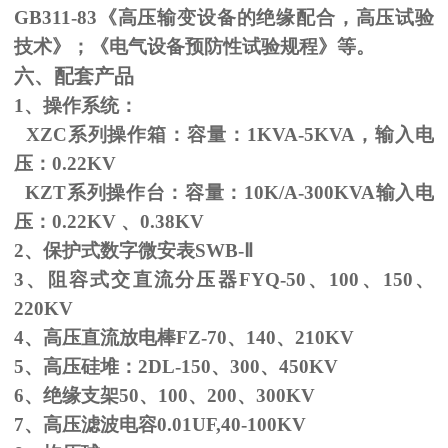
GB311-83
《高压输变设备的绝缘配合，高压试验
技术》；《电气设备预防性试验规程》等。
六、配套产品
1、操作系统：
XZC系列操作箱：容量：
1KVA-5KVA
，输入电
压：
0.22KV
KZT系列操作台：容量：
10K/A-300KVA
输入电
压：
0.22KV
、
0.38KV
2、保护式数字微安表
SWB-
Ⅱ
3、阻容式交直流分压器
FYQ-50
、
100
、
150
、
220KV
4、高压直流放电棒
FZ-70
、
140
、
210KV
5、高压硅堆：
2DL-150
、
300
、
450KV
6、绝缘支架
50
、
100
、
200
、
300KV
7、高压滤波电容
0.01UF,40-100KV