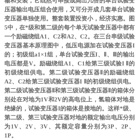
输和安装，它既然可串接成高出几倍的单台试验变
压器输出电压组合使用，又可分开成几套单台试验
变压器单独使用。整套装置投资小，经济实惠。图
5
中，在*级和第二级的每个单无试验变压器中都有
一个励磁绕组
A1
、
C2
和
A2
、
C2
。在三台串级试验
变压器基本原理图中，低压电源加在试验变压器
I
的；初级组
a1
×
1
组，单台试验变压
I
、
Ⅱ
、
Ⅲ
的输出
电压都是
V
。励磁绕组
A1
、
C1
给第三级试验
I
Ⅱ的
初级绕组供电。第二级试验变压器Ⅱ的励磁绕组
A2、C2给第三级试验变压器I Ⅱ的初级绕组供电。
第二级试验变压器Ⅱ和第三级试验变压器Ⅱ的箱体分
别处在对地为1V和2V的高电位上，氢箱体对地是
绝缘的，试验变压器I的箱体是接地的。这样*级、
第二级、第三试验变压器对地的额定输出电压分别
为1V、2V、3V、其额定容量分别为3P、2P、
1P。