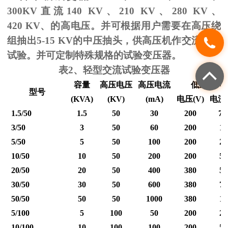
300KV
直流
140 KV
、
210 KV
、
280 KV
、
420 KV
、的高电压。并可根据用户需要在高压绕
组抽出
5-15 KV
的中压抽头，供高压机作交流耐压
试验。并可定制特殊规格的试验变压器。
表
2
、轻型交流试验变压器
容量
高压电压
高压电流
低压输入
型号
(KVA)
(KV)
(mA)
电压
(V)
电流
1.5/50
1.5
50
30
200
7.
3/50
3
50
60
200
15
5/50
5
50
100
200
25
10/50
10
50
200
200
50
20/50
20
50
400
380
53
30/50
30
50
600
380
79
50/50
50
50
1000
380
12
5/100
5
100
50
200
25
10/100
10
100
100
200
50