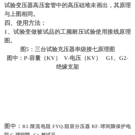
试验变压器高压套管中的高压硅堆未画出，其原理
与上图相同。
四、使用方法：
1、试验变做被试品的工频耐压试验使用接线原理
图。
图5：三台试验充压器串级接七原理图
图中：P-容量（KV） V-电压（KV） G1、G2-
绝缘支架
图中：
R1-限流电阻
FYQ-
阻容分压器
RF-
球间隙保护电
阻
G-
球间隙
Cx-
被试品