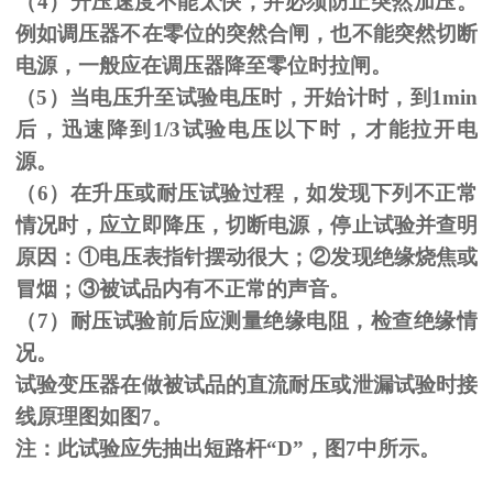
（
4
）升压速度不能太快，并必须防止突然加压。
例如调压器不在零位的突然合闸，也不能突然切断
电源，一般应在调压器降至零位时拉闸。
（
5
）当电压升至试验电压时，开始计时，到
1min
后，迅速降到
1/3
试验电压以下时，才能拉开电
源。
（
6
）在升压或耐压试验过程，如发现下列不正常
情况时，应立即降压，切断电源，停止试验并查明
原因：
①
电压表指针摆动很大；
②
发现绝缘烧焦或
冒烟；
③
被试品内有不正常的声音。
（
7
）耐压试验前后应测量绝缘电阻，检查绝缘情
况。
试验变压器在做被试品的直流耐压或泄漏试验时接
线原理图如图
7
。
注：此试验应先抽出短路杆“
D
”，图
7
中所示。