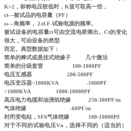
K=2，标称电压较低时，K值可取高一些，
ct—被试品的电容量（PF）
ω—角频率，
2
л
f.F-
试验电源的频率。
被试设备的电容量ct可由交流电桥测出。Ct的变化
很大，可由设备的类型
而定。典型数据如下：
简单的棒式或悬挂式绝缘子 几十微法
简单的分级套管 100-1000PF
电压互感器 200-500PF
电压变压器<1000KVA -1000PF
>1000KVA 1000-10000PF
高压电力电缆和油浸纸绝缘 250-300PF/m
气体绝缘 -60PF/m
封闭变电站，SF6气体绝缘 100-10000PF
对于不同的试验电压
Vn
，选择不同的（适当的）