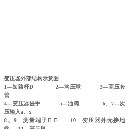
变压器外部结构示意图
1—短路杆
D 2
—均压球
3
—高压套
管
4—变压器提手
5
—油阀
6
、
7
—次
压输入
a
、
x
8、
9
—测量端子
E F 10
—变压器外壳接地
端
11
—高压尾