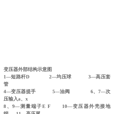
变压器外部结构示意图
1—短路杆
D 2
—均压球
3
—高压套
管
4—变压器提手
5
—油阀
6
、
7
—次
压输入
a
、
x
8、
9
—测量端子
E F 10
—变压器外壳接地
端
11
—高压尾