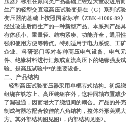
压器》标准在原同类产品基础上经过大量改进后而
生产的轻型交直流高压试验变是在（
G
）系列试验
变压器的基础上按照国家标准《
ZBK-41006-89
》
经过改进后而生产的一种新型产品。本系列产品具
有体积小、重量轻、结构紧凑、功能齐全，通用性
强和使用方便等特点。特别适用于电力系统、工矿
企业、科研部门等对各种高压电气设备、电气元
件、绝缘材料进行汇频或直流高压下的绝缘强度试
验。是高压试验中*的重要设备。
二、产品结构
轻型高压试验变压器采用单框芯式结构。初级绕
组绕在铁芯上、高压绕组在外，这种同轴布置减少
了漏磁通，因而增大了绕组间的耦合。产品的外壳
制成与器芯配合较佳的八角结构，整体外形美观大
方。其外部结构图见图
1
，内部结构见图
2
。