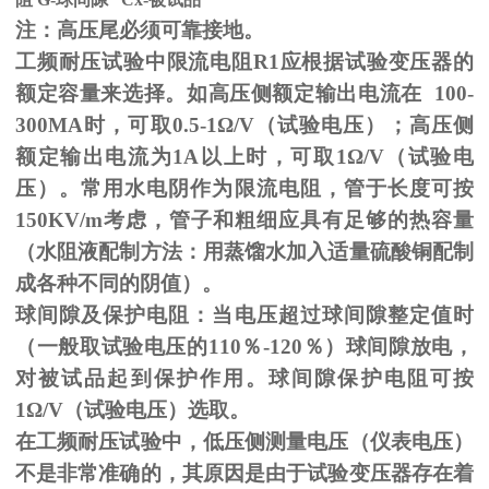
注：高压尾必须可靠接地。
工频耐压试验中限流电阻
R1
应根据试验变压器的
额定容量来选择。如高压侧额定输出电流在
100-
300MA
时，可取
0.5-1
Ω
/V（试验电压）；高压侧
额定输出电流为
1A
以上时，可取
1
Ω
/V（试验电
压）。常用水电阴作为限流电阻，管于长度可按
150KV/m
考虑，管子和粗细应具有足够的热容量
（水阻液配制方法：用蒸馏水加入适量硫酸铜配制
成各种不同的阴值）。
球间隙及保护电阻：当电压超过球间隙整定值时
（一般取试验电压的
110
％
-120
％）球间隙放电，
对被试品起到保护作用。球间隙保护电阻可按
1
Ω
/V（试验电压）选取。
在工频耐压试验中，低压侧测量电压（仪表电压）
不是非常准确的，其原因是由于试验变压器存在着