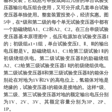
输和安装，它既然可串接成高出几倍的单台试验变
压器输出电压组合使用，又可分开成几套单台试验
变压器单独使用。整套装置投资小，经济实惠。图
5
中，在*级和第二级的每个单无试验变压器中都有
一个励磁绕组
A1
、
C2
和
A2
、
C2
。在三台串级试验
变压器基本原理图中，低压电源加在试验变压器
I
的；初级组
a1
×
1
组，单台试验变压
I
、
Ⅱ
、
Ⅲ
的输出
电压都是
V
。励磁绕组
A1
、
C1
给第三级试验
I
Ⅱ的
初级绕组供电。第二级试验变压器Ⅱ的励磁绕组
A2、C2给第三级试验变压器I Ⅱ的初级绕组供电。
第二级试验变压器Ⅱ和第三级试验变压器Ⅱ的箱体分
别处在对地为1V和2V的高电位上，氢箱体对地是
绝缘的，试验变压器I的箱体是接地的。这样*级、
第二级、第三试验变压器对地的额定输出电压分别
为1V、2V、3V、其额定容量分别为3P、2P、
1P。