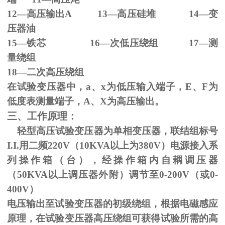
12—高压输出
A 13
—高压硅堆
14
—变
压器油
15—铁芯
16
—次低压绕组
17
—测
量绕组
18—二次高压绕组
在试验变压器中，
a
、
x
为低压输入端子，
E
、
F
为
低度表测量端子，
A
、
X
为高压输出。
三、工作原理：
轻型高压试验变压器为单相变压器，联结组标号
I.I.
用二频
220V
（
10KVA
以上为
380V
）电源接入系
列操作箱（台），经操作箱内自耦调压器
（
50KVA
以上调压器外附）调节至
0-200V
（或
0-
400V
）
电压输出至试验变压器的初级绕组，根据电磁感应
原理，在试验变压器高压绕组可获得试验所需的高