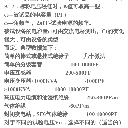
K=2，标称电压较低时，K值可取高一些，
ct—被试品的电容量（PF）
ω—角频率，
2
л
f.F-
试验电源的频率。
被试设备的电容量ct可由交流电桥测出。Ct的变化
很大，可由设备的类型
而定。典型数据如下：
简单的棒式或悬挂式绝缘子 几十微法
简单的分级套管 100-1000PF
电压互感器 200-500PF
电压变压器<1000KVA -1000PF
>1000KVA 1000-10000PF
高压电力电缆和油浸纸绝缘 250-300PF/m
气体绝缘 -60PF/m
封闭变电站，SF6气体绝缘 100-10000PF
对于不同的试验电压
Vn
，选择不同的（适当的）