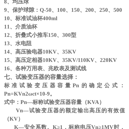
8、均压球
9、保护球隙：
Q-50
、
100
、
150
、
200
、
250
、
500
10、标准试油杯
400ml
11、介质油杯
12、折叠式小推车
150
、
300
型
13、水电阻
14、高压验电器
10KV
、
35KV
15、高压定相器
10KV
、
35KV/110KV
、
220KV
16、各种万用表、兆欧表及测试线
七、试验变压器的容量选择：
标准试验变压器容量
Pn
的确定公式：
Pn=KVn
2
ω
ct×
10
-9
。
式中：
Pn
—标称试验变压器容量（
KVA
）
Vn—试验变压器的额定输出高压的有效值
（
KV
）
K—安全系数。
K
≥1，标称电压Vn≥1MV时，