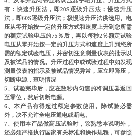
4、从零开始匀带旋转调压器手轮升压。升压方式
有：快速升压法，即
20S
逐级升压法；慢速升压
法，即
60S
逐级升压法；极慢速升压法供选用。电
压从零开始按一定的升压方式和速度上升到您所需
的额定试验电压的
75
％后，再以每秒
2
％额定试验
电压从零开始按一定的升压方式和速度上升到您所
需的额定试验电压，并密切注意测量仪表的批示以
及被试品的情况。升压过程中或试验过程中如发现
测量仪表的指示及被试品情况异常，应立即降压，
切断电源，查明情况。
5、试验完毕后，应在数秒内匀速的将调压器返回
至零位，然后切断电源。
6、本产品有得超过额定参数使用。除试验必需
外，决不允许全电压通电或断电。
7、使用本产品做高压试验时，除熟悉本说明外，
还必须严格执行国家有关标准和操作规程，可参照