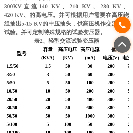
300KV
直流
140 KV
、
210 KV
、
280 KV
、
420 KV
、的高电压。并可根据用户需要在高压绕
组抽出
5-15 KV
的中压抽头，供高压机作交流耐压
试验。并可定制特殊规格的试验变压器。
表
2
、轻型交流试验变压器
容量
高压电压
高压电流
低压输入
型号
(KVA)
(KV)
(mA)
电压
(V)
电流
1.5/50
1.5
50
30
200
7.
3/50
3
50
60
200
15
5/50
5
50
100
200
25
10/50
10
50
200
200
50
20/50
20
50
400
380
53
30/50
30
50
600
380
79
50/50
50
50
1000
380
12
5/100
5
100
50
200
25
10/100
10
100
100
200
50