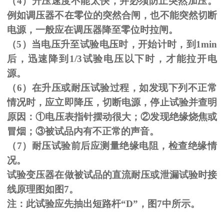
（
4
）升压速度不能太快，并必须防止突然加压。
例如调压器不在零位的突然合闸，也不能突然切断
电源，一般应在调压器降至零位时拉闸。
（
5
）当电压升至试验电压时，开始计时，到
1min
后，迅速降到
1/3
试验电压以下时，才能拉开电
源。
（
6
）在升压或耐压试验过程，如发现下列不正常
情况时，应立即降压，切断电源，停止试验并查明
原因：
①
电压表指针摆动很大；
②
发现绝缘烧焦或
冒烟；
③
被试品内有不正常的声音。
（
7
）耐压试验前后应测量绝缘电阻，检查绝缘情
况。
试验变压器在做被试品的直流耐压或泄漏试验时接
线原理图如图
7
。
注：此试验应先抽出短路杆“
D
”，图
7
中所示。