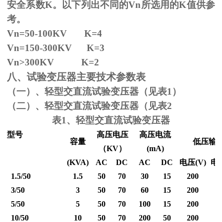
安全系数
K
。以下列出不同的
Vn
所选用的
K
值供参
考。
Vn=50-100KV K=4
Vn=150-300KV K=3
Vn
>300KV K=2
八、试验变压器主要技术参数表
（一）、轻型交直流试验变压器（见表1）
（二）、轻型交直流试验变压器（见表2
表1、轻型交直流试验变压器
型号
高压电压
高压电流
容量
低压输
（
KV
）
(mA)
(KVA)
AC
DC
AC
DC
电压
(V)
电
1.5/50
1.5
50
70
30
15
200
3/50
3
50
70
60
15
200
5/50
5
50
70
100
15
200
10/50
10
50
70
200
50
200