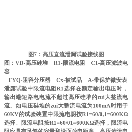
图
7
：高压直流泄漏试验接线图
图：
VD-
高压硅堆
R1-
限流电阻
C1-
高压滤波电
容
FYQ-阻容分压器
Cx-
被试品
A-
带保护微安表
泄露试验中限流电阻
R1
选择在额定输出电压时，
输出端短路电电流不超过高压硅堆的zui大整流电
流。如电压硅堆的zui大整流电流为
100mA
时用于
60KV
的试验装置中限流电阴按
R1=60/0,1=600K
Ω
选择。限流电阻按
R1=60/01=600K
Ω选择，限流电
阻应具有足够的容量和沿面放电距离。高压滤流电