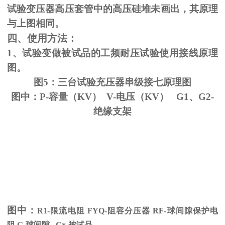
试验变压器高压套管中的高压硅堆未画出，其原理
与上图相同。
四、使用方法：
1、试验变做被试品的工频耐压试验使用接线原理
图。
图5：三台试验充压器串级接七原理图
图中：P-容量（KV） V-电压（KV） G1、G2-
绝缘支架
图中：
R1-限流电阻
FYQ-
阻容分压器
RF-
球间隙保护电
阻
G-
球间隙
Cx-
被试品