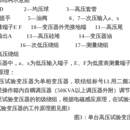
部结构示意图
D 2
—均压球
3
—高压套管
压器提手
5
—油阀
6
、
7
—次压输入
a
、
x
量端子
E F 10
—变压器外壳接地端
11
—高压尾
输出
A 13
—高压硅堆
14
—变压器油
—铁芯
16
—次低压绕组
17
—测量绕组
高压绕组
压器中，
a
、
x
为低压输入端子，
E
、
F
为低度表测量端
原理：
试验变压器为单相变压器，联结组标号
I.I.
用二频
经操作箱内自耦调压器（
50KVA
以上调压器外附）调节
至试验变压器的初级绕组，根据电磁感应原理，在试验
试验变压器的工作原理图见图
3
图
3
：单台高压试验变