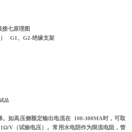
级接七原理图
） G1、G2-绝缘支架
试品
择。如高压侧额定输出电流在
100-300MA
时，可取
取
1
Ω
/V（试验电压）。常用水电阴作为限流电阻，管