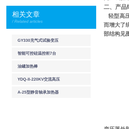
二、产品
相关文章
轻型高压
/ Related articles
而增大了
部结构见
GY330充气式试验变压
器
智能可控硅温控柜7台
120kw
油罐加热棒
YDQ-II-220KV交流高压
声光验电器
A-25型静音轴承加热器