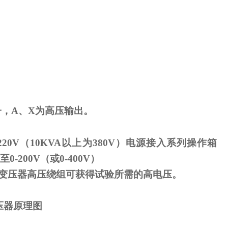
子，
A
、
X
为高压输出。
220V
（
10KVA
以上为
380V
）电源接入系列操作箱
至
0-200V
（或
0-400V
）
变压器高压绕组可获得试验所需的高电压。
压器原理图