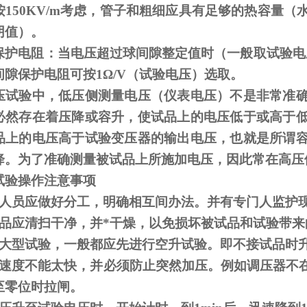
按
150KV/m
考虑，管子和粗细应具有足够的热容量（
阴值）。
保护电阻：当电压超过球间隙整定值时（一般取试验电
间隙保护电阻可按
1
Ω
/V（试验电压）选取。
压试验中，低压侧测量电压（仪表电压）不是非常准
必然存在着压降或容升，使试品上的电压低于或高于
品上的电压高于试验变压器的输出电压，也就是所谓
降。为了准确测量被试品上所施加电压，因此常在高压
试验操作注意事项
人员应做好分工，明确相互间办法。并有专门人监护
品应清扫干净，并*干燥，以免损坏被试品和试验带来
大型试验，一般都应先进行空升试验。即不接试品时
速度不能太快，并必须防止突然加压。例如调压器不
至零位时拉闸。