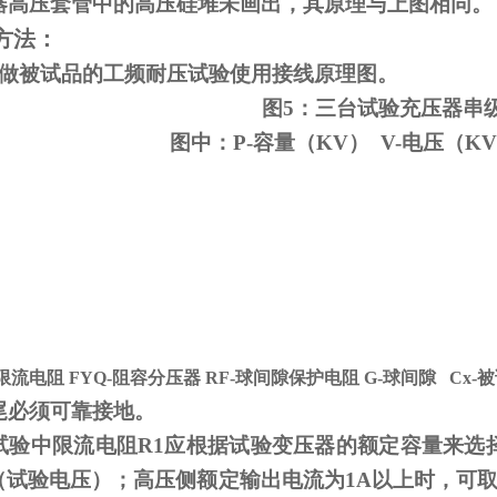
器高压套管中的高压硅堆未画出，其原理与上图相同。
方法：
变做被试品的工频耐压试验使用接线原理图。
图5：三台试验充压器串
图中：P-容量（KV） V-电压（KV
-限流电阻
FYQ-
阻容分压器
RF-
球间隙保护电阻
G-
球间隙
Cx-
被
尾必须可靠接地。
试验中限流电阻
R1
应根据试验变压器的额定容量来选
V（试验电压）；高压侧额定输出电流为
1A
以上时，可