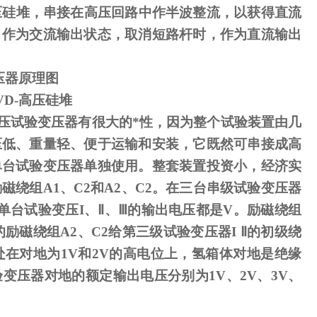
压硅堆，串接在高压回路中作半波整流，以获得直流
，作为交流输出状态，取消短路杆时，作为直流输出
压器原理图
VD-
高压硅堆
压试验变压器有很大的*性，因为整个试验装置由几
压低、重量轻、便于运输和安装，它既然可串接成高
单台试验变压器单独使用。整套装置投资小，经济实
励磁绕组
A1
、
C2
和
A2
、
C2
。在三台串级试验变压器
单台试验变压
I
、
Ⅱ
、
Ⅲ
的输出电压都是
V
。励磁绕组
励磁绕组A2、C2给第三级试验变压器I Ⅱ的初级绕
处在对地为1V和2V的高电位上，氢箱体对地是绝缘
变压器对地的额定输出电压分别为1V、2V、3V、