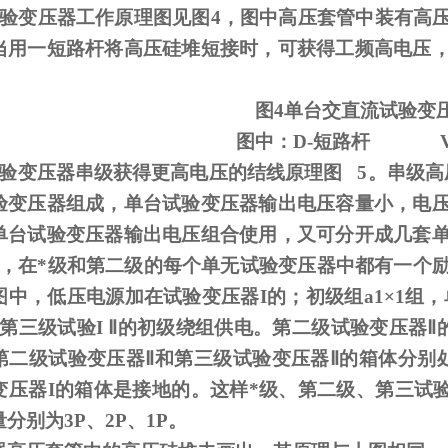
试验变压器工作原理图见图
4
，图中高压套管中装有高
当用一短路杆将高压硅堆短接时，可获得工频高电压
图
4
单台交直流试验变
图中：
D-
短路杆
试验变压器串级获得更高电压的结线原理图
5
。串级高
验变压器组成，单台试验变压器输出电压容量小，电
单台试验变压器输出电压组合使用，又可分开成几套
，在*级和第二级的每个单无试验变压器中都有一个
图中，低压电源加在试验变压器
I
的；初级组
a1
×
1
组，
第三级试验
I
Ⅱ的初级绕组供电。第二级试验变压器Ⅱ的
第二级试验变压器Ⅱ和第三级试验变压器Ⅱ的箱体分别
变压器I的箱体是接地的。这样*级、第二级、第三试验
分别为3P、2P、1P。