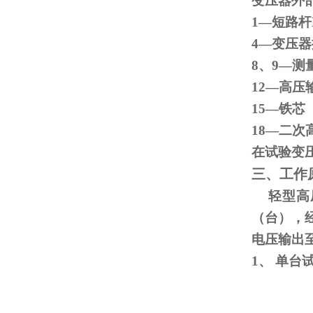
变压器外
1—短路杆
4—变
8、
9
—测
12—高压
15
18—二次
在试验变
三、工作
轻型高压
（台），
电压输出
1、
单台