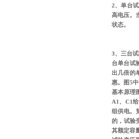
2、单台
高电压。
状态。
3、三台
台单台试
出几倍的
惠。图
5
中
基本原理
A1
、
C1
给
组供电。
的，试验
其额定容量