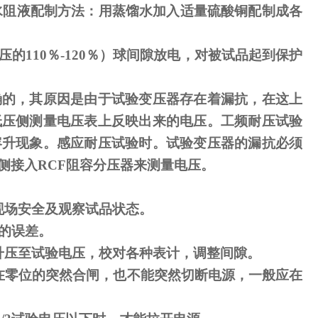
水阻液配制方法：用蒸馏水加入适量硫酸铜配制成各
压的
110
％
-120
％）球间隙放电，对被试品起到保护
确的，其原因是由于试验变压器存在着漏抗，在这上
低压侧测量电压表上反映出来的电压。工频耐压试验
容升现象。感应耐压试验时。试验变压器的漏抗必须
侧接入
RCF
阻容分压器来测量电压。
现场安全及观察试品状态。
的误差。
升压至试验电压，校对各种表计，调整间隙。
在零位的突然合闸，也不能突然切断电源，一般应在