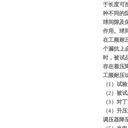
于长度可
种不同的
球间隙及
作用。球
在工频耐
个漏抗上
时，被试
存在着压
工频耐压
（
1
）试验
（
2
）被试
（
3
）对丁
（
4
）升压
调压器降