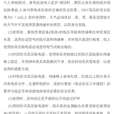
个人单独测试，身旁必须有人监护
;
测试时，要防止发生相间或对地
短路事故
;
人体与带电体应保持足够的安全距离，
10kV
高压的安全距
离为
0. 7 m
以上
.
室外使用时，天气必须良好，雨、雪、雾及湿度较大
的天气中不宜使用普通绝缘杆的类型，以防发生危险。
(2)
使用前，要按所测设备
(
线路
)
的电压等级将绝缘棒拉伸至规定
长度，选用合适型号的指示器和绝缘棒，并对指示器进行检查，投人
使用的高压验电器必须是经电气试验合格的。
(3)
对回转式高压验电器，使用前应把检验过的指示器旋接在绝缘
棒上固定，并用绸布将其表面擦拭干净，然后转动至所需角度，以便
使用时观察方便。
(4)
对电容式高压验电器，绝缘棒上标有红线，红线以上部分表示
内有电容元件，且属带电部分，该部分要按《电业安全工作规程》的
要求与临近导体或接地体保持必要的安全距离。
(5)
使用时，应特别注意手握部位不得超过护环
(6)
用回转式高压验电器时，指示器的金属触头应逐渐靠近被测设
备
(
或导线
)
，一旦指示器叶片开始正常回转，则说明该设备有电，应