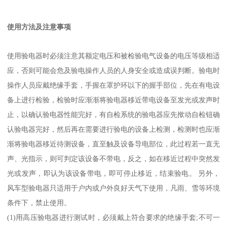
使用方法及注意事项
使用验电器时必须注意其额定电压和被检验电气设备的电压等级相适
应，否则可能会危及验电操作人员的人身安全或造成误判断。验电时
操作人员应戴绝缘手套，手握在罩护环以下的握手部位，先在有电设
备上进行检验，检验时应渐渐将验电器移近带电设备至发光或发声时
止，以确认验电器性能完好，有自检系统的验电器应先揿动自检钮确
认验电器完好，然后再在需要进行验电的设备上检测，检测时也应渐
渐将验电器移近待测设备，直至触及设备导电部位，此过程若一直无
声、光指示，则可判定该设备不带电，反之，如在移近过程中突然发
光或发声，即认为该设备带电，即可停止移近，结束验电。 另外，
风车型验电器只适用于户内或户外良好天气下使用，凡雨、雪等环境
条件下，禁止使用。
(1)
用高压验电器进行测试时，必须戴上符合要求的绝缘手套
;
不可一