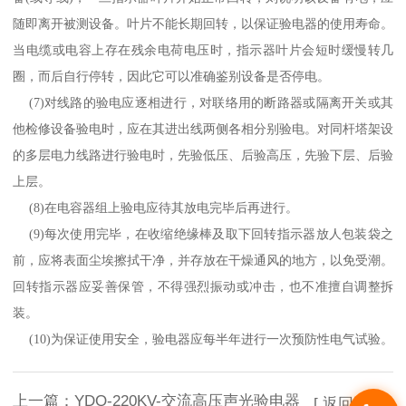
随即离开被测设备。叶片不能长期回转，以保证验电器的使用寿命。
当电缆或电容上存在残余电荷电压时，指示器叶片会短时缓慢转几
圈，而后自行停转，因此它可以准确鉴别设备是否停电。
(7)
对线路的验电应逐相进行，对联络用的断路器或隔离开关或其
他检修设备验电时，应在其进出线两侧各相分别验电。对同杆塔架设
的多层电力线路进行验电时，先验低压、后验高压，先验下层、后验
上层。
(8)
在电容器组上验电应待其放电完毕后再进行。
(9)
每次使用完毕，在收缩绝缘棒及取下回转指示器放人包装袋之
前，应将表面尘埃擦拭干净，并存放在干燥通风的地方，以免受潮。
回转指示器应妥善保管，不得强烈振动或冲击，也不准擅自调整拆
装。
(10)
为保证使用安全，验电器应每半年进行一次预防性电气试验。
上一篇：
YDQ-220KV-交流高压声光验电器
[ 返回列表 ]