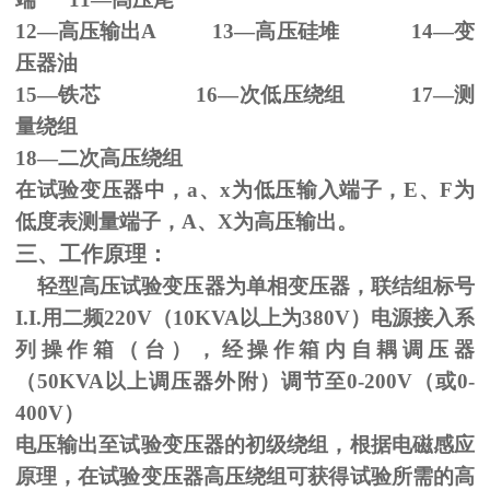
12—高压输出
A 13
—高压硅堆
14
—变
压器油
15—铁芯
16
—次低压绕组
17
—测
量绕组
18—二次高压绕组
在试验变压器中，
a
、
x
为低压输入端子，
E
、
F
为
低度表测量端子，
A
、
X
为高压输出。
三、工作原理：
轻型高压试验变压器为单相变压器，联结组标号
I.I.
用二频
220V
（
10KVA
以上为
380V
）电源接入系
列操作箱（台），经操作箱内自耦调压器
（
50KVA
以上调压器外附）调节至
0-200V
（或
0-
400V
）
电压输出至试验变压器的初级绕组，根据电磁感应
原理，在试验变压器高压绕组可获得试验所需的高