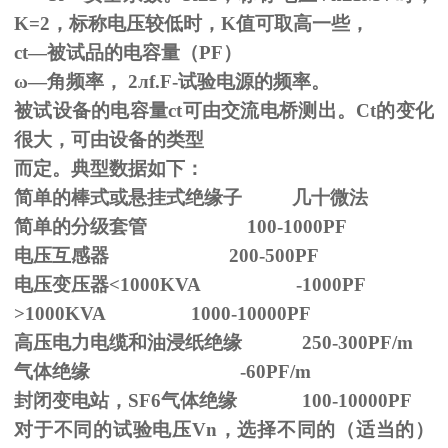
K=2，标称电压较低时，K值可取高一些，
ct—被试品的电容量（PF）
ω—角频率，
2
л
f.F-
试验电源的频率。
被试设备的电容量ct可由交流电桥测出。Ct的变化
很大，可由设备的类型
而定。典型数据如下：
简单的棒式或悬挂式绝缘子 几十微法
简单的分级套管 100-1000PF
电压互感器 200-500PF
电压变压器<1000KVA -1000PF
>1000KVA 1000-10000PF
高压电力电缆和油浸纸绝缘 250-300PF/m
气体绝缘 -60PF/m
封闭变电站，SF6气体绝缘 100-10000PF
对于不同的试验电压
Vn
，选择不同的（适当的）