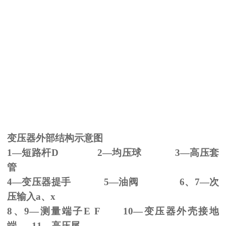
变压器外部结构示意图
1—短路杆
D 2
—均压球
3
—高压套
管
4—变压器提手
5
—油阀
6
、
7
—次
压输入
a
、
x
8、
9
—测量端子
E F 10
—变压器外壳接地
端
11
—高压尾