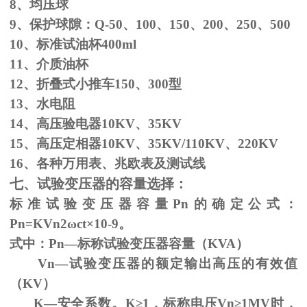
8、均压球
9、保护球隙：
Q-50
、
100
、
150
、
200
、
250
、
500
10、标准试油杯
400ml
11、介质油杯
12、折叠式小推车
150
、
300
型
13、水电阻
14、高压验电器
10KV
、
35KV
15、高压定相器
10KV
、
35KV/110KV
、
220KV
16、各种万用表、兆欧表及测试线
七、试验变压器的容量选择：
标准试验变压器容量
Pn
的确定公式：
Pn=KVn
2
ω
ct×
10
-9
。
式中：
Pn
—标称试验变压器容量（
KVA
）
Vn—试验变压器的额定输出高压的有效值
（
KV
）
K—安全系数。
K
≥1，标称电压Vn≥1MV时，