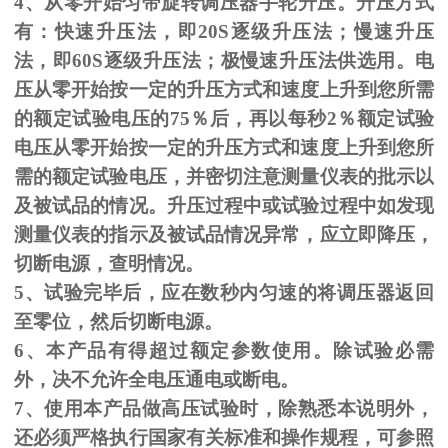
4、从零开始匀带旋转调压器手轮升压。升压方式
有：快速升压法，即
20S
逐级升压法；慢速升压
法，即
60S
逐级升压法；极慢速升压法供选用。电
压从零开始按一定的升压方式和速度上升到您所需
的额定试验电压的
75
％后，再以每秒
2
％额定试验
电压从零开始按一定的升压方式和速度上升到您所
需的额定试验电压，并密切注意测量仪表的批示以
及被试品的情况。升压过程中或试验过程中如发现
测量仪表的指示及被试品情况异常，应立即降压，
切断电源，查明情况。
5、试验完毕后，应在数秒内匀速的将调压器返回
至零位，然后切断电源。
6、本产品有得超过额定参数使用。除试验必需
外，决不允许全电压通电或断电。
7、使用本产品做高压试验时，除熟悉本说明外，
还必须严格执行国家有关标准和操作规程，可参照