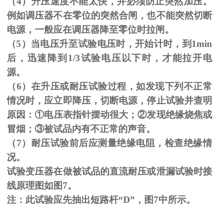
（
4
）升压速度不能太快，并必须防止突然加压。
例如调压器不在零位的突然合闸，也不能突然切断
电源，一般应在调压器降至零位时拉闸。
（
5
）当电压升至试验电压时，开始计时，到
1min
后，迅速降到
1/3
试验电压以下时，才能拉开电
源。
（
6
）在升压或耐压试验过程，如发现下列不正常
情况时，应立即降压，切断电源，停止试验并查明
原因：
①
电压表指针摆动很大；
②
发现绝缘烧焦或
冒烟；
③
被试品内有不正常的声音。
（
7
）耐压试验前后应测量绝缘电阻，检查绝缘情
况。
试验变压器在做被试品的直流耐压或泄漏试验时接
线原理图如图
7
。
注：此试验应先抽出短路杆“
D
”，图
7
中所示。