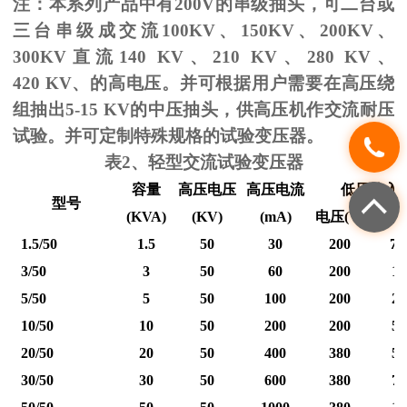
注：本系列产品中有
200V
的串级抽头，可二台或
三台串级成交流
100KV
、
150KV
、
200KV
、
300KV
直流
140 KV
、
210 KV
、
280 KV
、
420 KV
、的高电压。并可根据用户需要在高压绕
组抽出
5-15 KV
的中压抽头，供高压机作交流耐压
试验。并可定制特殊规格的试验变压器。
表
2
、轻型交流试验变压器
容量
高压电压
高压电流
低压输入
型号
(KVA)
(KV)
(mA)
电压
(V)
电流
1.5/50
1.5
50
30
200
7.
3/50
3
50
60
200
15
5/50
5
50
100
200
25
10/50
10
50
200
200
50
20/50
20
50
400
380
53
30/50
30
50
600
380
79