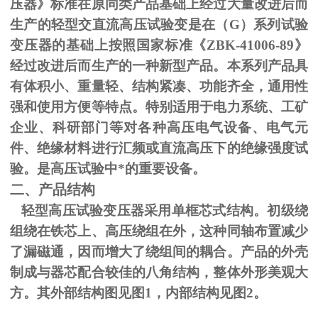
压器》标准在原同类产品基础上经过大量改进后而
生产的轻型交直流高压试验变是在（
G
）系列试验
变压器的基础上按照国家标准《
ZBK-41006-89
》
经过改进后而生产的一种新型产品。本系列产品具
有体积小、重量轻、结构紧凑、功能齐全，通用性
强和使用方便等特点。特别适用于电力系统、工矿
企业、科研部门等对各种高压电气设备、电气元
件、绝缘材料进行汇频或直流高压下的绝缘强度试
验。是高压试验中*的重要设备。
二、产品结构
轻型高压试验变压器采用单框芯式结构。初级绕
组绕在铁芯上、高压绕组在外，这种同轴布置减少
了漏磁通，因而增大了绕组间的耦合。产品的外壳
制成与器芯配合较佳的八角结构，整体外形美观大
方。其外部结构图见图
1
，内部结构见图
2
。