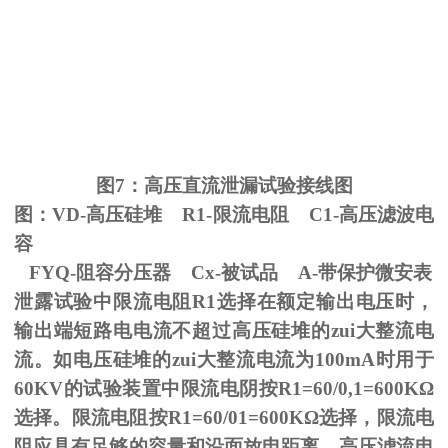
图
7
：高压直流泄漏试验接线图
图：
VD-
高压硅堆
R1-
限流电阻
C1-
高压滤波电
容
FYQ-阻容分压器
Cx-
被试品
A-
带保护微安表
泄露试验中限流电阻
R1
选择在额定输出电压时，
输出端短路电电流不超过高压硅堆的zui大整流电
流。如电压硅堆的zui大整流电流为
100mA
时用于
60KV
的试验装置中限流电阴按
R1=60/0,1=600K
Ω
选择。限流电阻按
R1=60/01=600K
Ω选择，限流电
阻应具有足够的容量和沿面放电距离。高压滤流电