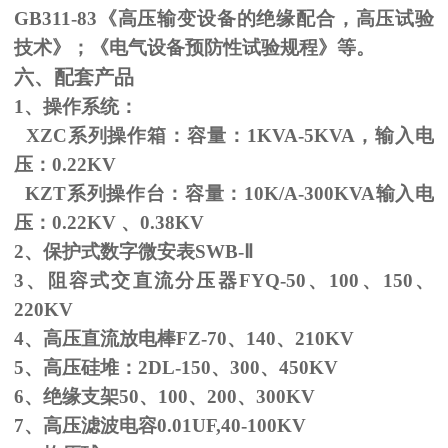
GB311-83
《高压输变设备的绝缘配合，高压试验
技术》；《电气设备预防性试验规程》等。
六、配套产品
1、操作系统：
XZC系列操作箱：容量：
1KVA-5KVA
，输入电
压：
0.22KV
KZT系列操作台：容量：
10K/A-300KVA
输入电
压：
0.22KV
、
0.38KV
2、保护式数字微安表
SWB-
Ⅱ
3、阻容式交直流分压器
FYQ-50
、
100
、
150
、
220KV
4、高压直流放电棒
FZ-70
、
140
、
210KV
5、高压硅堆：
2DL-150
、
300
、
450KV
6、绝缘支架
50
、
100
、
200
、
300KV
7、高压滤波电容
0.01UF,40-100KV