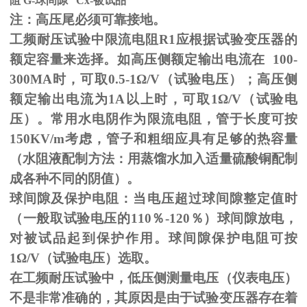
阻
G-
球间隙
Cx-
被试品
注：高压尾必须可靠接地。
工频耐压试验中限流电阻
R1
应根据试验变压器的
额定容量来选择。如高压侧额定输出电流在
100-
300MA
时，可取
0.5-1
Ω
/V（试验电压）；高压侧
额定输出电流为
1A
以上时，可取
1
Ω
/V（试验电
压）。常用水电阴作为限流电阻，管于长度可按
150KV/m
考虑，管子和粗细应具有足够的热容量
（水阻液配制方法：用蒸馏水加入适量硫酸铜配制
成各种不同的阴值）。
球间隙及保护电阻：当电压超过球间隙整定值时
（一般取试验电压的
110
％
-120
％）球间隙放电，
对被试品起到保护作用。球间隙保护电阻可按
1
Ω
/V（试验电压）选取。
在工频耐压试验中，低压侧测量电压（仪表电压）
不是非常准确的，其原因是由于试验变压器存在着