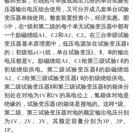
输和安装，它既然可串接成高出几倍的单台试验变
压器输出电压组合使用，又可分开成几套单台试验
变压器单独使用。整套装置投资小，经济实惠。图
5
中，在*级和第二级的每个单无试验变压器中都有
一个励磁绕组
A1
、
C2
和
A2
、
C2
。在三台串级试验
变压器基本原理图中，低压电源加在试验变压器
I
的；初级组
a1
×
1
组，单台试验变压
I
、
Ⅱ
、
Ⅲ
的输出
电压都是
V
。励磁绕组
A1
、
C1
给第三级试验
I
Ⅱ的
初级绕组供电。第二级试验变压器Ⅱ的励磁绕组
A2、C2给第三级试验变压器I Ⅱ的初级绕组供电。
第二级试验变压器Ⅱ和第三级试验变压器Ⅱ的箱体分
别处在对地为1V和2V的高电位上，氢箱体对地是
绝缘的，试验变压器I的箱体是接地的。这样*级、
第二级、第三试验变压器对地的额定输出电压分别
为1V、2V、3V、其额定容量分别为3P、2P、
1P。