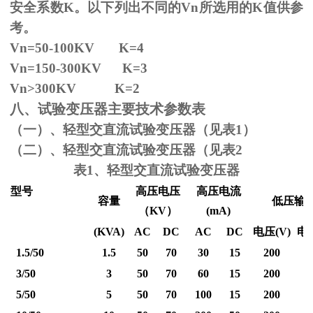
安全系数
K
。以下列出不同的
Vn
所选用的
K
值供参
考。
Vn=50-100KV K=4
Vn=150-300KV K=3
Vn
>300KV K=2
八、试验变压器主要技术参数表
（一）、轻型交直流试验变压器（见表1）
（二）、轻型交直流试验变压器（见表2
表1、轻型交直流试验变压器
型号
高压电压
高压电流
容量
低压输
（
KV
）
(mA)
(KVA)
AC
DC
AC
DC
电压
(V)
电
1.5/50
1.5
50
70
30
15
200
3/50
3
50
70
60
15
200
5/50
5
50
70
100
15
200