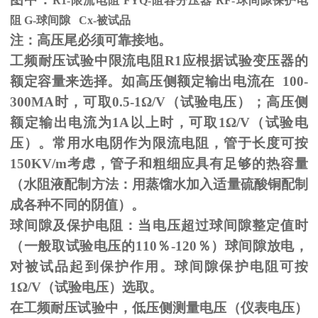
R1-限流电阻
FYQ-
阻容分压器
RF-
球间隙保护电
阻
G-
球间隙
Cx-
被试品
注：高压尾必须可靠接地。
工频耐压试验中限流电阻
R1
应根据试验变压器的
额定容量来选择。如高压侧额定输出电流在
100-
300MA
时，可取
0.5-1
Ω
/V（试验电压）；高压侧
额定输出电流为
1A
以上时，可取
1
Ω
/V（试验电
压）。常用水电阴作为限流电阻，管于长度可按
150KV/m
考虑，管子和粗细应具有足够的热容量
（水阻液配制方法：用蒸馏水加入适量硫酸铜配制
成各种不同的阴值）。
球间隙及保护电阻：当电压超过球间隙整定值时
（一般取试验电压的
110
％
-120
％）球间隙放电，
对被试品起到保护作用。球间隙保护电阻可按
1
Ω
/V（试验电压）选取。
在工频耐压试验中，低压侧测量电压（仪表电压）