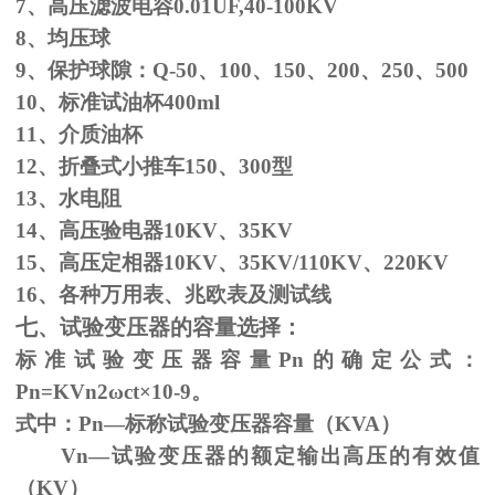
7、高压滤波电容
0.01UF,40-100KV
8、均压球
9、保护球隙：
Q-50
、
100
、
150
、
200
、
250
、
500
10、标准试油杯
400ml
11、介质油杯
12、折叠式小推车
150
、
300
型
13、水电阻
14、高压验电器
10KV
、
35KV
15、高压定相器
10KV
、
35KV/110KV
、
220KV
16、各种万用表、兆欧表及测试线
七、试验变压器的容量选择：
标准试验变压器容量
Pn
的确定公式：
Pn=KVn
2
ω
ct×
10
-9
。
式中：
Pn
—标称试验变压器容量（
KVA
）
Vn—试验变压器的额定输出高压的有效值
（
KV
）