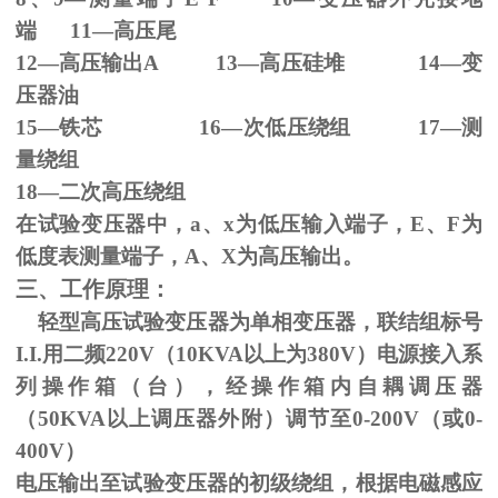
端
11
—高压尾
12—高压输出
A 13
—高压硅堆
14
—变
压器油
15—铁芯
16
—次低压绕组
17
—测
量绕组
18—二次高压绕组
在试验变压器中，
a
、
x
为低压输入端子，
E
、
F
为
低度表测量端子，
A
、
X
为高压输出。
三、工作原理：
轻型高压试验变压器为单相变压器，联结组标号
I.I.
用二频
220V
（
10KVA
以上为
380V
）电源接入系
列操作箱（台），经操作箱内自耦调压器
（
50KVA
以上调压器外附）调节至
0-200V
（或
0-
400V
）
电压输出至试验变压器的初级绕组，根据电磁感应