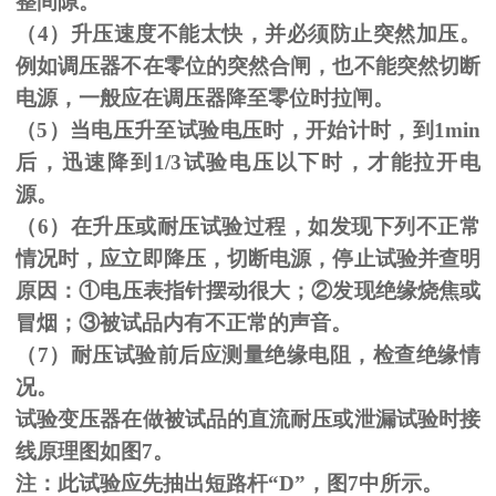
整间隙。
（
4
）升压速度不能太快，并必须防止突然加压。
例如调压器不在零位的突然合闸，也不能突然切断
电源，一般应在调压器降至零位时拉闸。
（
5
）当电压升至试验电压时，开始计时，到
1min
后，迅速降到
1/3
试验电压以下时，才能拉开电
源。
（
6
）在升压或耐压试验过程，如发现下列不正常
情况时，应立即降压，切断电源，停止试验并查明
原因：
①
电压表指针摆动很大；
②
发现绝缘烧焦或
冒烟；
③
被试品内有不正常的声音。
（
7
）耐压试验前后应测量绝缘电阻，检查绝缘情
况。
试验变压器在做被试品的直流耐压或泄漏试验时接
线原理图如图
7
。
注：此试验应先抽出短路杆“
D
”，图
7
中所示。