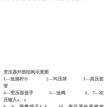
变压器外部结构示意图
1—短路杆
D 2
—均压球
3
—高压套
管
4—变压器提手
5
—油阀
6
、
7
—次
压输入
a
、
x
8、
9
—测量端子
E F 10
—变压器外壳接地