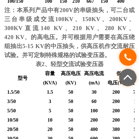
100/150
100
150
210
667
150
400
2
注：本系列产品中有
200V
的串级抽头，可二台或
三台串级成交流
100KV
、
150KV
、
200KV
、
300KV
直流
140 KV
、
210 KV
、
280 KV
、
420 KV
、的高电压。并可根据用户需要在高压绕
组抽出
5-15 KV
的中压抽头，供高压机作交流耐压
试验。并可定制特殊规格的试验变压器。
表
2
、轻型交流试验变压器
容量
高压电压
高压电流
低压输入
型号
(KVA)
(KV)
(mA)
电压
(V)
电流
1.5/50
1.5
50
30
200
7.
3/50
3
50
60
200
15
5/50
5
50
100
200
25
10/50
10
50
200
200
50
20/50
20
50
400
380
53
30/50
30
50
600
380
79