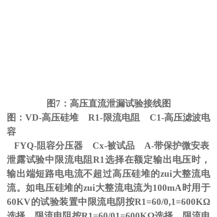
图
7
：高压直流泄漏试验接线图
图：
VD-
高压硅堆
R1-
限流电阻
C1-
高压滤波电
容
FYQ-阻容分压器
Cx-
被试品
A-
带保护微安表
泄露试验中限流电阻
R1
选择在额定输出电压时，
输出端短路电电流不超过高压硅堆的zui大整流电
流。如电压硅堆的zui大整流电流为
100mA
时用于
60KV
的试验装置中限流电阴按
R1=60/0,1=600K
Ω
选择。限流电阻按
R1=60/01=600K
Ω选择，限流电