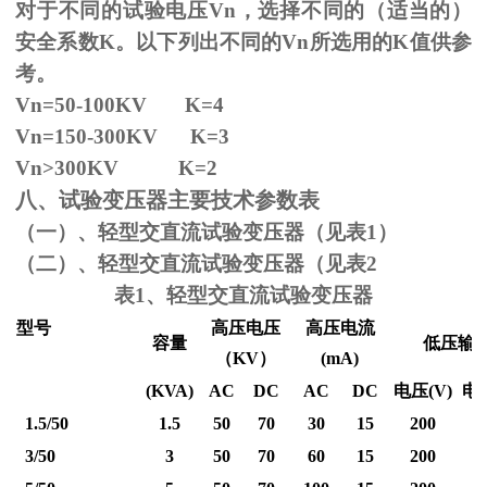
对于不同的试验电压
Vn
，选择不同的（适当的）
安全系数
K
。以下列出不同的
Vn
所选用的
K
值供参
考。
Vn=50-100KV K=4
Vn=150-300KV K=3
Vn
>300KV K=2
八、试验变压器主要技术参数表
（一）、轻型交直流试验变压器（见表1）
（二）、轻型交直流试验变压器（见表2
表1、轻型交直流试验变压器
型号
高压电压
高压电流
容量
低压输
（
KV
）
(mA)
(KVA)
AC
DC
AC
DC
电压
(V)
电
1.5/50
1.5
50
70
30
15
200
3/50
3
50
70
60
15
200