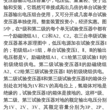
变压器输出电压容量小，电压低、重量轻、便于运
输和安装，它既然可串接成高出几倍的单台试验变
压器输出电压组合使用，又可分开成几套单台试验
变压器单独使用。整套装置投资小，经济实惠。图
5
中，在*级和第二级的每个单无试验变压器中都有
一个励磁绕组
A1
、
C2
和
A2
、
C2
。在三台串级试验
变压器基本原理图中，低压电源加在试验变压器
I
的；初级组
a1
×
1
组，单台试验变压
I
、
Ⅱ
、
Ⅲ
的输出
电压都是
V
。励磁绕组
A1
、
C1
给第三级试验
I
Ⅱ的
初级绕组供电。第二级试验变压器Ⅱ的励磁绕组
A2、C2给第三级试验变压器I Ⅱ的初级绕组供电。
第二级试验变压器Ⅱ和第三级试验变压器Ⅱ的箱体分
别处在对地为1V和2V的高电位上，氢箱体对地是
绝缘的，试验变压器I的箱体是接地的。这样*级、
第二级、第三试验变压器对地的额定输出电压分别
为1V、2V、3V、其额定容量分别为3P、2P、