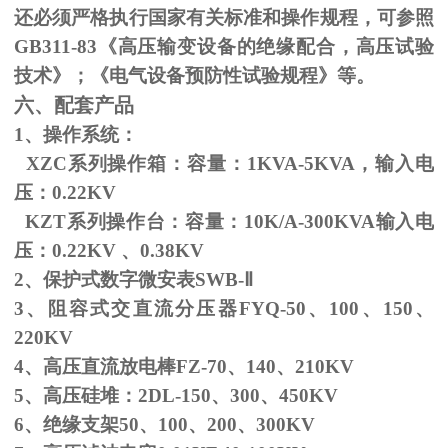
还必须严格执行国家有关标准和操作规程，可参照
GB311-83
《高压输变设备的绝缘配合，高压试验
技术》；《电气设备预防性试验规程》等。
六、配套产品
1、操作系统：
XZC系列操作箱：容量：
1KVA-5KVA
，输入电
压：
0.22KV
KZT系列操作台：容量：
10K/A-300KVA
输入电
压：
0.22KV
、
0.38KV
2、保护式数字微安表
SWB-
Ⅱ
3、阻容式交直流分压器
FYQ-50
、
100
、
150
、
220KV
4、高压直流放电棒
FZ-70
、
140
、
210KV
5、高压硅堆：
2DL-150
、
300
、
450KV
6、绝缘支架
50
、
100
、
200
、
300KV