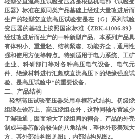
轻型交直流高压试验变压器是根据机电部《试验变
压器》标准在原同类产品基础上经过大量改进后而
生产的轻型交直流高压试验变是在（
G
）系列试验
变压器的基础上按照国家标准《
ZBK-41006-89
》
经过改进后而生产的一种新型产品。本系列产品具
有体积小、重量轻、结构紧凑、功能齐全，通用性
强和使用方便等特点。特别适用于电力系统、工矿
企业、科研部门等对各种高压电气设备、电气元
件、绝缘材料进行汇频或直流高压下的绝缘强度试
验。是高压试验中*的重要设备。
二、产品结构
轻型高压试验变压器采用单框芯式结构。初级绕
组绕在铁芯上、高压绕组在外，这种同轴布置减少
了漏磁通，因而增大了绕组间的耦合。产品的外壳
制成与器芯配合较佳的八角结构，整体外形美观大
方。其外部结构图见图
1
，内部结构见图
2
。