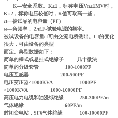
K—安全系数。
K
≥1，标称电压Vn≥1MV时，
K=2，标称电压较低时，K值可取高一些，
ct—被试品的电容量（PF）
ω—角频率，
2
л
f.F-
试验电源的频率。
被试设备的电容量ct可由交流电桥测出。Ct的变化
很大，可由设备的类型
而定。典型数据如下：
简单的棒式或悬挂式绝缘子 几十微法
简单的分级套管 100-1000PF
电压互感器 200-500PF
电压变压器<1000KVA -1000PF
>1000KVA 1000-10000PF
高压电力电缆和油浸纸绝缘 250-300PF/m
气体绝缘 -60PF/m
封闭变电站，SF6气体绝缘 100-10000PF