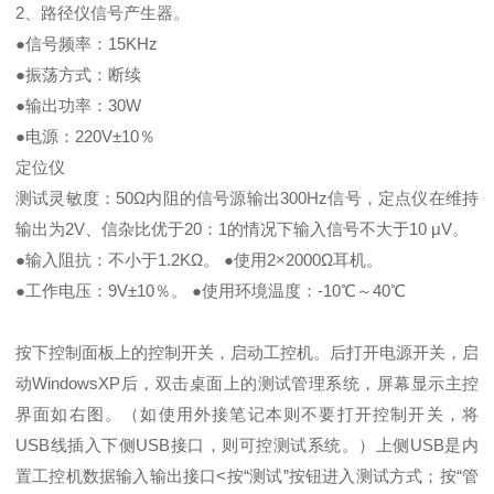
2、路径仪信号产生器。
●信号频率：15KHz
●振荡方式：断续
●输出功率：30W
●电源：220V±10％
定位仪
测试灵敏度：50Ω内阻的信号源输出300Hz信号，定点仪在维持
输出为2V、信杂比优于20：1的情况下输入信号不大于10 μV。
●输入阻抗：不小于1.2KΩ。 ●使用2×2000Ω耳机。
●工作电压：9V±10％。 ●使用环境温度：-10℃～40℃
按下控制面板上的控制开关，启动工控机。后打开电源开关，启
动WindowsXP后，双击桌面上的测试管理系统，屏幕显示主控
界面如右图。（如使用外接笔记本则不要打开控制开关，将
USB线插入下侧USB接口，则可控测试系统。）上侧USB是内
置工控机数据输入输出接口<按“测试”按钮进入测试方式；按“管