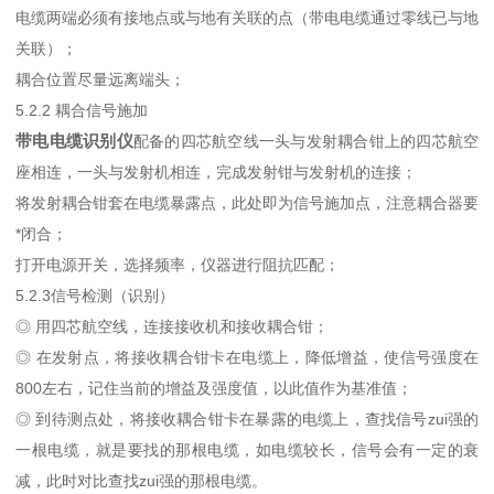
电缆两端必须有接地点或与地有关联的点（带电电缆通过零线已与地
关联）；
耦合位置尽量远离端头；
5.2.2 耦合信号施加
带电电缆识别仪
配备的四芯航空线一头与发射耦合钳上的四芯航空
座相连，一头与发射机相连，完成发射钳与发射机的连接；
将发射耦合钳套在电缆暴露点，此处即为信号施加点，注意耦合器要
*闭合；
打开电源开关，选择频率，仪器进行阻抗匹配；
5.2.3信号检测（识别）
◎ 用四芯航空线，连接接收机和接收耦合钳；
◎ 在发射点，将接收耦合钳卡在电缆上，降低增益，使信号强度在
800左右，记住当前的增益及强度值，以此值作为基准值；
◎ 到待测点处，将接收耦合钳卡在暴露的电缆上，查找信号zui强的
一根电缆，就是要找的那根电缆，如电缆较长，信号会有一定的衰
减，此时对比查找zui强的那根电缆。