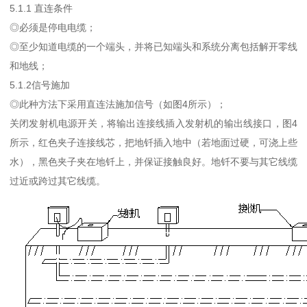
5.1.1 直连条件
◎必须是停电电缆；
◎至少知道电缆的一个端头，并将已知端头和系统分离包括解开零线
和地线；
5.1.2信号施加
◎此种方法下采用直连法施加信号（如图4所示）；
关闭发射机电源开关，将输出连接线插入发射机的输出线接口，图4
所示，红色夹子连接线芯，把地钎插入地中（若地面过硬，可浇上些
水），黑色夹子夹在地钎上，并保证接触良好。地钎不要与其它线缆
过近或跨过其它线缆。