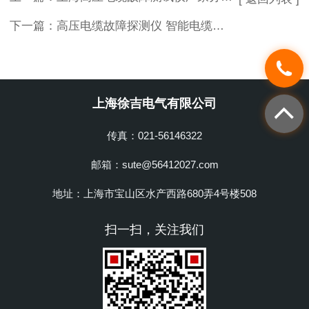
下一篇：
高压电缆故障探测仪 智能电缆故障检测仪上海厂家供应
上海徐吉电气有限公司
传真：021-56146322
邮箱：sute@56412027.com
地址：上海市宝山区水产西路680弄4号楼508
扫一扫，关注我们