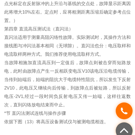
点光标定在反射脉冲的上升沿与基线的交点处，故障显示距离因
此将增大10%左右。定点时，应将粗测距离压缩后确定参考点位
置。）
第四章 直流高压测试法（直闪法）
直闪法适用于测量高阻闪络性故障。实际测试时，其操作方法和
接线图与冲闪法基本相同（无球隙）。直闪法也分：电压取样和
电流取样两种方式。我们推荐使用电流取样方式。
当故障相施加直流高压到一定值后，故障点则被击穿而短路放
电，此时由故障点产生一反相跃变电压V10该电压沿电缆传输，
当传到始端后，始端的阻抗大于电缆特性阻抗，所以发生下反射
2V10，此电压又继续向后传输，到故障点后被短路，所以反射
电压-2V1,经过一段时间负反射电压又传一始端，这样往返数
次，直到闪络放电结束而中止。
*节 直闪法测试连线与操作步骤
依据下图（13）将高压设备测试仪与被测电缆相连。