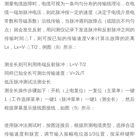
测量电缆故障时，电缆可视为一条均匀分布的传输线理论，在电
缆一端加脉冲电压，则此脉冲按一定的速度（决定于电缆介质电
常数和导磁系数）沿线传输，当脉冲遇到故障点（或阻抗不均匀
点）就会发生反射，用闪测仪记录下发送脉冲和反射脉冲之间的
传输时间△T，则可按已知的传输速度V来计算出故障的距离
Lx，Lx=V·△T/2，例图（8）所示：
测全长则可利用终端反射脉冲：L=V·T/2
同样已知全长可测出传输速度：V=2L/T
低压脉冲测试法测全长
测全长操作步骤如下：开机（上电复位）一复位（主菜单）一键
1（工作选择菜单）一键1（脉冲菜单）一键1（测全长），然后
根据屏幕显示接线图接线，如图（9）所示：
使用脉冲法测试时，按图连接后，根据所测电缆类型，选择合适
传输速度和脉宽，调节输入振幅电位器1/3位置，按采样键即