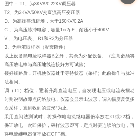
图中： T1、为3KVA/0.22KV调压器
T2、为3KVA/50KV交直流高压变压器
D、为高压整流硅堆，大于150KV/0.2A
C 、为高压脉冲电容，容量1∽2μF，耐压小于40KV
V 、为电压表、 R1和R2为分压器
B、为电流取样器（配套附件）
以上设备除电流取样器B之外，其余为外配设备。（注意必须将
高压放电棒与高压地线连接好方可试验）
接好线路后，开机使仪器处于等待状态（采样）此前操作与脉冲
法相同。
调（T1）档位，逐渐升高直流电压，当发现电压或电流表摆动
时则说明故障点闪络放电，仪器会显示出波形，调入幅度反复多
次采样，直到收到的波形*为止。
采用直闪法测试时，将操作箱电流继电器倍率放在×1或×2档，
保证放电一次即保护，采样波形即可，定点时要连续的放电，再
将电流继电器倍率放在OFF档。