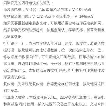
闪测设定的四种电缆的波速为：
油浸纸电缆： V=160m/Us 聚氯乙烯电缆： V=184m/uS
交联聚乙烯电缆：V=172m/uS 不滴流电缆： V=144m/uS
如果需要重新确定起点光标，可以用扩展键将波形压缩或扩展，
然后移动光标到波形起点，按起点确认，移动光标，屏幕重新显
示测试数据。
打印键（←）：当用数字键入年月日、速度、长度时，若键入数
据错误，按此键可以修改错误数据，按一次由右向左修改一位，
修改后显示数据为“0”，可重新键入正确数据。打印功能：在测
试状态，按该键打印机工作。操作时，应在正常测试波形显示并
确定光标起点、光标终点后再按打印键，打印机将打印主操作波
形及测试数据。
复位键：为系统硬复位键，仪器无论在任何状态，按此键将返回
到主菜单。
电源输入插座：本仪器使用50Hz、220V交流电源供电，在充电
和测试路 径时使用，插入电源即仪器处于充电状态。充电时间