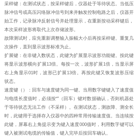
采样键：在测试状态，按采样键后，仪器处于等待状态。当低压
脉冲信号或高压闪络脉冲信号到来并触发控制电路之后，仪器开
始工作，记录脉冲反射信号并处理显示，在重新按动采样键后，
本次采样波形将取代上次存储波形。
故障测试时，应先重新调整输入振幅大小后再按采样键。重复几
次操作，直到显示波形标准为止。
扩展键：在非键入数状态，此键为扩展显示波形功能键。按此键
将显示波形横向扩展13倍。每按一次，波形扩展1倍，当显示屏
右上角显示01时，波形已扩展13倍。再按此键又恢复波形压缩
状态。
速度键（）：回车与速度键为同一键。当用数字键键入了速度值
与电缆长度值时，必须按“”（回车）键对数据确认，否则机器处
于等待状态无法工作（不采样）。在测试状态，测故障、测全长
时，此键用于选择存入仪器中的四种常用传输速度值。当连续按
此键，屏幕右上角提示变为键入速度000值时，利用数字键可以
键入被测试电缆的传输值，键入完毕后按回车确认。