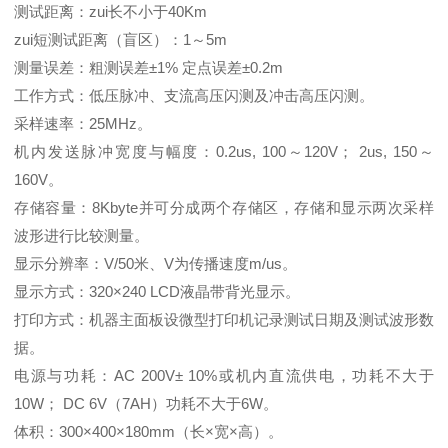
测试距离：zui长不小于40Km
zui短测试距离（盲区）：1～5m
测量误差：粗测误差±1% 定点误差±0.2m
工作方式：低压脉冲、支流高压闪测及冲击高压闪测。
采样速率：25MHz。
机内发送脉冲宽度与幅度：0.2us, 100～120V； 2us, 150～
160V。
存储容量：8Kbyte并可分成两个存储区，存储和显示两次采样
波形进行比较测量。
显示分辨率：V/50米、V为传播速度m/us。
显示方式：320×240 LCD液晶带背光显示。
打印方式：机器主面板设微型打印机记录测试日期及测试波形数
据。
电源与功耗：AC 200V± 10%或机内直流供电，功耗不大于
10W； DC 6V（7AH）功耗不大于6W。
体积：300×400×180mm（长×宽×高）。