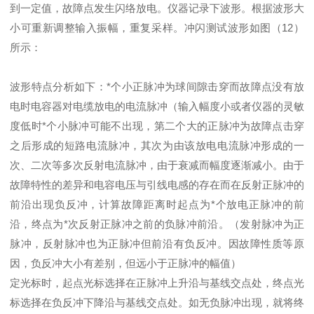
到一定值，故障点发生闪络放电。仪器记录下波形。根据波形大
小可重新调整输入振幅，重复采样。冲闪测试波形如图（12）
所示：
波形特点分析如下：*个小正脉冲为球间隙击穿而故障点没有放
电时电容器对电缆放电的电流脉冲（输入幅度小或者仪器的灵敏
度低时*个小脉冲可能不出现，第二个大的正脉冲为故障点击穿
之后形成的短路电流脉冲，其次为由该放电电流脉冲形成的一
次、二次等多次反射电流脉冲，由于衰减而幅度逐渐减小。由于
故障特性的差异和电容电压与引线电感的存在而在反射正脉冲的
前沿出现负反冲，计算故障距离时起点为*个放电正脉冲的前
沿，终点为*次反射正脉冲之前的负脉冲前沿。（发射脉冲为正
脉冲，反射脉冲也为正脉冲但前沿有负反冲。因故障性质等原
因，负反冲大小有差别，但远小于正脉冲的幅值）
定光标时，起点光标选择在正脉冲上升沿与基线交点处，终点光
标选择在负反冲下降沿与基线交点处。如无负脉冲出现，就将终