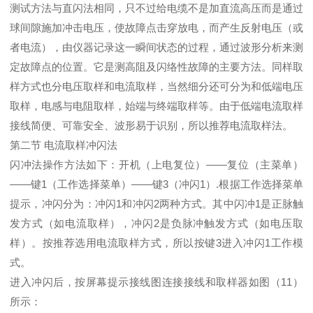
测试方法与直闪法相同，只不过给电缆不是加直流高压而是通过
球间隙施加冲击电压，使故障点击穿放电，而产生反射电压（或
者电流），由仪器记录这一瞬间状态的过程，通过波形分析来测
定故障点的位置。它是测高阻及闪络性故障的主要方法。同样取
样方式也分电压取样和电流取样，当然细分还可分为和低端电压
取样，电感与电阻取样，始端与终端取样等。由于低端电流取样
接线简便、可靠安全、波形易于识别，所以推荐电流取样法。
第二节 电流取样冲闪法
闪冲法操作方法如下：开机（上电复位）——复位（主菜单）
——键1（工作选择菜单）——键3（冲闪1）.根据工作选择菜单
提示，冲闪分为：冲闪1和冲闪2两种方式。其中闪冲1是正脉触
发方式（如电流取样），冲闪2是负脉冲触发方式（如电压取
样）。按推荐选用电流取样方式，所以按键3进入冲闪1工作模
式。
进入冲闪后，按屏幕提示接线图连接接线和取样器如图（11）
所示：