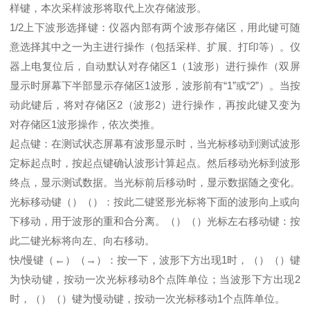
样键，本次采样波形将取代上次存储波形。
1/2上下波形选择键：仪器内部有两个波形存储区，用此键可随
意选择其中之一为主进行操作（包括采样、扩展、打印等）。仪
器上电复位后，自动默认对存储区1（1波形）进行操作（双屏
显示时屏幕下半部显示存储区1波形，波形前有“1”或“2”）。当按
动此键后，将对存储区2（波形2）进行操作，再按此键又变为
对存储区1波形操作，依次类推。
起点键：在测试状态屏幕有波形显示时，当光标移动到测试波形
定标起点时，按起点键确认波形计算起点。然后移动光标到波形
终点，显示测试数据。当光标前后移动时，显示数据随之变化。
光标移动键（）（）：按此二键竖形光标将下面的波形向上或向
下移动，用于波形的重和合分离。（）（）光标左右移动键：按
此二键光标将向左、向右移动。
快/慢键（←）（→）：按一下，波形下方出现1时，（）（）键
为快动键，按动一次光标移动8个点阵单位；当波形下方出现2
时，（）（）键为慢动键，按动一次光标移动1个点阵单位。