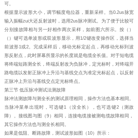
可。
根据显示波形大小，调节幅度电位器，重新采样。当0.2us脉宽
输入振幅zui大还反射波时，选用2us脉冲测试。为了便于比较可
分别接故障相与另一好相作两次采样，如前图六所示。按（）
（）键可选单波形或双波形显示，用1/2键改变操作区，选择当
前波形1或2。完成采样后，移动光标定起点，再移动光标到波
形反射点，此时屏幕所显示的长度就是电缆全长值。对于短电缆
将终端短路测全长，终端反射改为负脉冲，定光标时，对终端开
路电缆以发射正脉冲上升沿与基线交点为准定光标起点，以反射
正脉冲上升沿与基线交点定光标终点。
第三节 低压脉冲测试法测故障
脉冲法测故障与测全长的测试原理相同，操作方法也基本相同。
当脉冲菜单出现时，可选键1（没全长），也可选键2（测故
障）。接线图与图（9）相同，连接电缆接被测电缆故障相同，
其它操作方法也与测全长相同。
如果是低阻、断路故障，测试波形如图（10）所示：