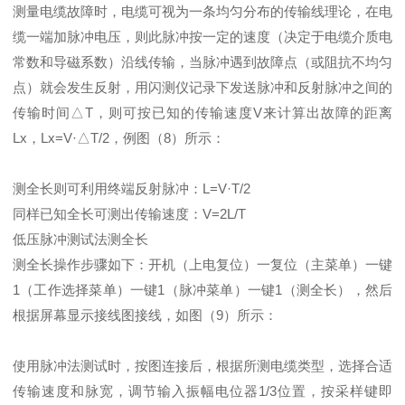
测量电缆故障时，电缆可视为一条均匀分布的传输线理论，在电
缆一端加脉冲电压，则此脉冲按一定的速度（决定于电缆介质电
常数和导磁系数）沿线传输，当脉冲遇到故障点（或阻抗不均匀
点）就会发生反射，用闪测仪记录下发送脉冲和反射脉冲之间的
传输时间△T，则可按已知的传输速度V来计算出故障的距离
Lx，Lx=V·△T/2，例图（8）所示：
测全长则可利用终端反射脉冲：L=V·T/2
同样已知全长可测出传输速度：V=2L/T
低压脉冲测试法测全长
测全长操作步骤如下：开机（上电复位）一复位（主菜单）一键
1（工作选择菜单）一键1（脉冲菜单）一键1（测全长），然后
根据屏幕显示接线图接线，如图（9）所示：
使用脉冲法测试时，按图连接后，根据所测电缆类型，选择合适
传输速度和脉宽，调节输入振幅电位器1/3位置，按采样键即