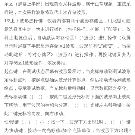
示区（屏幕上半部）出现前次采样波形，属于正常现象，重按采
样键，本次采样波形将取代上次存储波形。
1/2上下波形选择键：仪器内部有两个波形存储区，用此键可随
意选择其中之一为主进行操作（包括采样、扩展、打印等）。仪
器上电复位后，自动默认对存储区1（1波形）进行操作（双屏
显示时屏幕下半部显示存储区1波形，波形前有“1”或“2”）。当按
动此键后，将对存储区2（波形2）进行操作，再按此键又变为
对存储区1波形操作，依次类推。
起点键：在测试状态屏幕有波形显示时，当光标移动到测试波形
定标起点时，按起点键确认波形计算起点。然后移动光标到波形
终点，显示测试数据。当光标前后移动时，显示数据随之变化。
光标移动键（）（）：按此二键竖形光标将下面的波形向上或向
下移动，用于波形的重和合分离。（）（）光标左右移动键：按
此二键光标将向左、向右移动。
快/慢键（←）（→）：按一下，波形下方出现1时，（）（）键
为快动键，按动一次光标移动8个点阵单位；当波形下方出现2