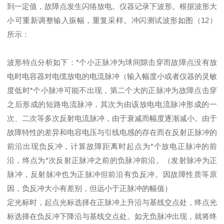
到一定值，故障点发生闪络放电。仪器记录下波形。根据波形大
小可重新调整输入振幅，重复采样。冲闪测试波形如图（12）
所示：
波形特点分析如下：*个小正脉冲为球间隙击穿而故障点没有放
电时电容器对电缆放电的电流脉冲（输入幅度小或者仪器的灵敏
度低时*个小脉冲可能不出现，第二个大的正脉冲为故障点击穿
之后形成的短路电流脉冲，其次为由该放电电流脉冲形成的一
次、二次等多次反射电流脉冲，由于衰减而幅度逐渐减小。由于
故障特性的差异和电容电压与引线电感的存在而在反射正脉冲的
前沿出现负反冲，计算故障距离时起点为*个放电正脉冲的前
沿，终点为*次反射正脉冲之前的负脉冲前沿。（发射脉冲为正
脉冲，反射脉冲也为正脉冲但前沿有负反冲。因故障性质等原
因，负反冲大小有差别，但远小于正脉冲的幅值）
定光标时，起点光标选择在正脉冲上升沿与基线交点处，终点光
标选择在负反冲下降沿与基线交点处。如无负脉冲出现，就将终