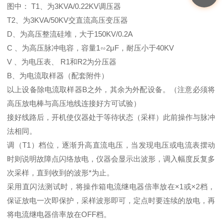
图中： T1、为3KVA/0.22KV调压器
T2、为3KVA/50KV交直流高压变压器
D、为高压整流硅堆，大于150KV/0.2A
C 、为高压脉冲电容，容量1∽2μF，耐压小于40KV
V 、为电压表、 R1和R2为分压器
B、为电流取样器（配套附件）
以上设备除电流取样器B之外，其余为外配设备。（注意必须将
高压放电棒与高压地线连接好方可试验）
接好线路后，开机使仪器处于等待状态（采样）此前操作与脉冲
法相同。
调（T1）档位，逐渐升高直流电压，当发现电压或电流表摆动
时则说明故障点闪络放电，仪器会显示出波形，调入幅度反复多
次采样，直到收到的波形*为止。
采用直闪法测试时，将操作箱电流继电器倍率放在×1或×2档，
保证放电一次即保护，采样波形即可，定点时要连续的放电，再
将电流继电器倍率放在OFF档。