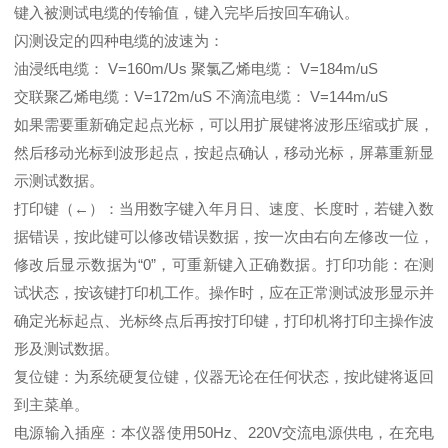
键入被测试电缆的传输值，键入完毕后按回车确认。
闪测设定的四种电缆的波速为：
油浸纸电缆： V=160m/Us 聚氯乙烯电缆： V=184m/uS
交联聚乙烯电缆：V=172m/uS 不滴流电缆： V=144m/uS
如果需要重新确定起点光标，可以用扩展键将波形压缩或扩展，
然后移动光标到波形起点，按起点确认，移动光标，屏幕重新显
示测试数据。
打印键（←）：当用数字键入年月日、速度、长度时，若键入数
据错误，按此键可以修改错误数据，按一次由右向左修改一位，
修改后显示数据为“0”，可重新键入正确数据。打印功能：在测
试状态，按该键打印机工作。操作时，应在正常测试波形显示并
确定光标起点、光标终点后再按打印键，打印机将打印主操作波
形及测试数据。
复位键：为系统硬复位键，仪器无论在任何状态，按此键将返回
到主菜单。
电源输入插座：本仪器使用50Hz、220V交流电源供电，在充电