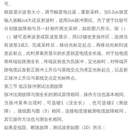
可。
根据显示波形大小，调节幅度电位器，重新采样。当0.2us脉宽
输入振幅zui大还反射波时，选用2us脉冲测试。为了便于比较可
分别接故障相与另一好相作两次采样，如前图六所示。按（）
（）键可选单波形或双波形显示，用1/2键改变操作区，选择当
前波形1或2。完成采样后，移动光标定起点，再移动光标到波
形反射点，此时屏幕所显示的长度就是电缆全长值。对于短电缆
将终端短路测全长，终端反射改为负脉冲，定光标时，对终端开
路电缆以发射正脉冲上升沿与基线交点为准定光标起点，以反射
正脉冲上升沿与基线交点定光标终点。
第三节 低压脉冲测试法测故障
脉冲法测故障与测全长的测试原理相同，操作方法也基本相同。
当脉冲菜单出现时，可选键1（没全长），也可选键2（测故
障）。接线图与图（9）相同，连接电缆接被测电缆故障相同，
其它操作方法也与测全长相同。
如果是低阻、断路故障，测试波形如图（10）所示：