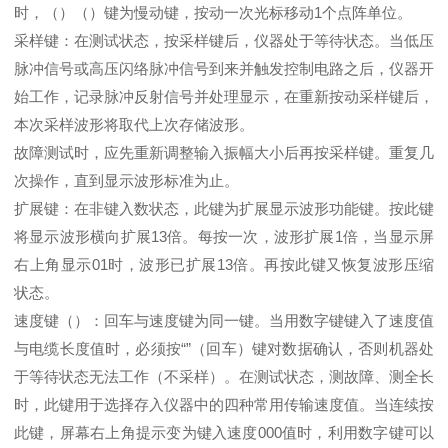
时，（）（）键为慢动键，按动一次光标移动1个点阵单位。
采样键：在测试状态，按采样键后，仪器处于等待状态。当低压
脉冲信号或高压闪络脉冲信号到来并触发控制电路之后，仪器开
始工作，记录脉冲反射信号并处理显示，在重新按动采样键后，
本次采样波形将取代上次存储波形。
故障测试时，应先重新调整输入振幅大小后再按采样键。重复几
次操作，直到显示波形标准为止。
扩展键：在非键入数状态，此键为扩展显示波形功能键。按此键
将显示波形横向扩展13倍。每按一次，波形扩展1倍，当显示屏
右上角显示01时，波形已扩展13倍。再按此键又恢复波形压缩
状态。
速度键（）：回车与速度键为同一键。当用数字键键入了速度值
与电缆长度值时，必须按“”（回车）键对数据确认，否则机器处
于等待状态无法工作（不采样）。在测试状态，测故障、测全长
时，此键用于选择存入仪器中的四种常用传输速度值。当连续按
此键，屏幕右上角提示变为键入速度000值时，利用数字键可以