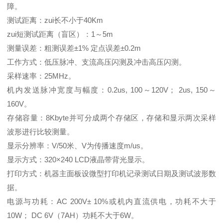
障。
测试距离：zui长不小于40Km
zui短测试距离（盲区）：1～5m
测量误差：粗测误差±1% 定点误差±0.2m
工作方式：低压脉冲、支流高压闪测及冲击高压闪测。
采样速率：25MHz。
机内发送脉冲宽度与幅度：0.2us, 100～120V； 2us, 150～
160V。
存储容量：8Kbyte并可分成两个存储区，存储和显示两次采样
波形进行比较测量。
显示分辨率：V/50米、V为传播速度m/us。
显示方式：320×240 LCD液晶带背光显示。
打印方式：机器主面板设微型打印机记录测试日期及测试波形数
据。
电源与功耗：AC 200V± 10%或机内直流供电，功耗不大于
10W； DC 6V（7AH）功耗不大于6W。