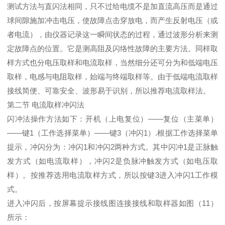
测试方法与直闪法相同，只不过给电缆不是加直流高压而是通过
球间隙施加冲击电压，使故障点击穿放电，而产生反射电压（或
者电流），由仪器记录这一瞬间状态的过程，通过波形分析来测
定故障点的位置。它是测高阻及闪络性故障的主要方法。同样取
样方式也分电压取样和电流取样，当然细分还可分为和低端电压
取样，电感与电阻取样，始端与终端取样等。由于低端电流取样
接线简便、可靠安全、波形易于识别，所以推荐电流取样法。
第二节 电流取样冲闪法
闪冲法操作方法如下：开机（上电复位）——复位（主菜单）
——键1（工作选择菜单）——键3（冲闪1）.根据工作选择菜单
提示，冲闪分为：冲闪1和冲闪2两种方式。其中闪冲1是正脉触
发方式（如电流取样），冲闪2是负脉冲触发方式（如电压取
样）。按推荐选用电流取样方式，所以按键3进入冲闪1工作模
式。
进入冲闪后，按屏幕提示接线图连接接线和取样器如图（11）
所示：