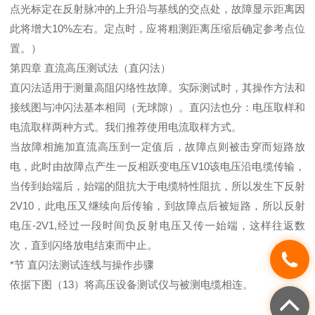
点光标定在反射脉冲的上升沿与基线的交点处，故障显示距离因
此将增大10%左右。定点时，应将粗测距离压缩后确定参考点位
置。）
第四章 直流高压测试法（直闪法）
直闪法适用于测量高阻闪络性故障。实际测试时，其操作方法和
接线图与冲闪法基本相同（无球隙）。直闪法也分：电压取样和
电流取样两种方式。我们推荐使用电流取样方式。
当故障相施加直流高压到一定值后，故障点则被击穿而短路放
电，此时由故障点产生一反相跃变电压V10该电压沿电缆传输，
当传到始端后，始端的阻抗大于电缆特性阻抗，所以发生下反射
2V10，此电压又继续向后传输，到故障点后被短路，所以反射
电压-2V1,经过一段时间负反射电压又传一始端，这样往返数
次，直到闪络放电结束而中止。
*节 直闪法测试连线与操作步骤
依据下图（13）将高压设备测试仪与被测电缆相连。