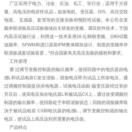
广泛应用于电力、冶金、石油、化工、等行业，适用于大容
量、高电压的电容性试品，如发电机、变压器、GIS、高压交联
电缆、 互感器、套管等的交接实验和预防性试验。本公司在变
频串联谐振高压试验领域自主研发的变频、调压软件技术，于国
内高压试验行业，利用这一技术采用16 位精细变频、10KHZ载
波频率、SPWM和进口原装IPM整体模块设计、制造的变频串并
联谐振成套试验装置，*符合国家有关高压实验的规程和要求。
工作原理
通 过调节变频控制器的输出频率，使得回路中的电抗器的电
感L和试品电容C发生谐振，谐振电压即为试品上所加电压。通
过调频控制器提供供电电源，试验电压由励 磁变压器经过初步
升压后，使高电压加在电抗器L和被试品CX上，通过改变调频控
制器的输出频率，使回路处于串联谐振状态；回路的谐振频率取
决于被试品电容 CX和电抗器的电感L，调节变频控制器的输出
电压，使试品上高压达到所需要的电压值。
产品特点