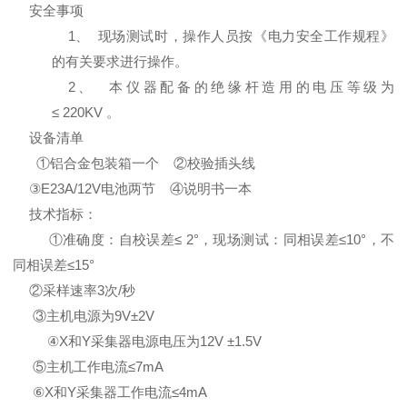
安全事项
1、 现场测试时，操作人员按《电力安全工作规程》
的有关要求进行操作。
2、 本仪器配备的绝缘杆造用的电压等级为
≤ 220KV 。
设备清单
①铝合金包装箱一个 ②校验插头线
③E23A/12V电池两节 ④说明书一本
技术指标：
①准确度：自校误差≤ 2°，现场测试：同相误差≤10°，不
同相误差≤15°
②采样速率3次/秒
③主机电源为9V±2V
④X和Y采集器电源电压为12V ±1.5V
⑤主机工作电流≤7mA
⑥X和Y采集器工作电流≤4mA