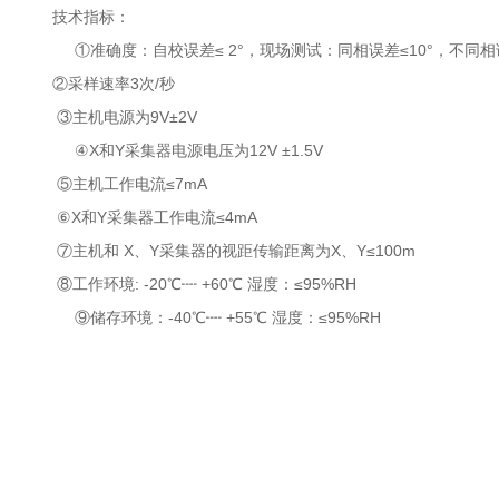
技术指标：
①准确度：自校误差≤ 2°，现场测试：同相误差≤10°，不同相误
②采样速率3次/秒
③主机电源为9V±2V
④X和Y采集器电源电压为12V ±1.5V
⑤主机工作电流≤7mA
⑥X和Y采集器工作电流≤4mA
⑦主机和 X、Y采集器的视距传输距离为X、Y≤100m
⑧工作环境: -20℃┉ +60℃ 湿度：≤95%RH
⑨储存环境：-40℃┉ +55℃ 湿度：≤95%RH