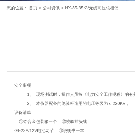
您的位置：
首页
>
公司资讯
>
HX-85-35KV无线高压核相仪
安全事项
1、 现场测试时，操作人员按《电力安全工作规程》的有
2、 本仪器配备的绝缘杆造用的电压等级为 ≤ 220KV 。
设备清单
①铝合金包装箱一个 ②校验插头线
③E23A/12V电池两节 ④说明书一本