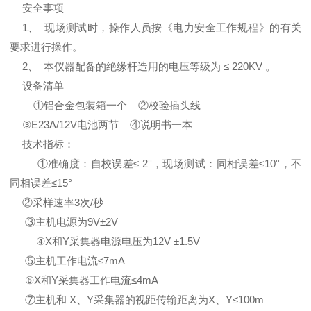
安全事项
1、 现场测试时，操作人员按《电力安全工作规程》的有关
要求进行操作。
2、 本仪器配备的绝缘杆造用的电压等级为 ≤ 220KV 。
设备清单
①铝合金包装箱一个 ②校验插头线
③E23A/12V电池两节 ④说明书一本
技术指标：
①准确度：自校误差≤ 2°，现场测试：同相误差≤10°，不
同相误差≤15°
②采样速率3次/秒
③主机电源为9V±2V
④X和Y采集器电源电压为12V ±1.5V
⑤主机工作电流≤7mA
⑥X和Y采集器工作电流≤4mA
⑦主机和 X、Y采集器的视距传输距离为X、Y≤100m