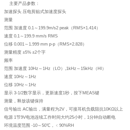
主要产品参数：
加速探头 压电剪贴式加速度探头
测量
范围 加速度 0.1～199.9m/s2 peak（RMS×1.414）
速度 0.1～199.9 mm/s RMS
位移 0.001～1.999 mm p-p（RMS×2.828）
测量精度 ±5% ±2个字
频率
范围 加速度 10Hz～1Hz（LO）,1kHz～15kHz（HI）
速度 10Hz～1Hz
位移 10Hz～1Hz
显示 3-1/2数字显示，更新速度1秒，按下MEAS键
测量，释放该键保持
信号输出 AC输出，满量程为2V，可接耳机负载阻抗10KΩ以上
电源 1节9V电池连续工作时间大约25小时，1分钟自动断电
环境温度范围 -10～50℃，﹤90%RH