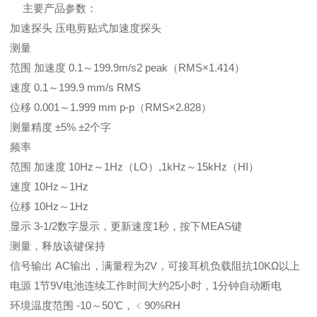
主要产品参数：
加速探头 压电剪贴式加速度探头
测量
范围 加速度 0.1～199.9m/s2 peak（RMS×1.414）
速度 0.1～199.9 mm/s RMS
位移 0.001～1.999 mm p-p（RMS×2.828）
测量精度 ±5% ±2个字
频率
范围 加速度 10Hz～1Hz（LO）,1kHz～15kHz（HI）
速度 10Hz～1Hz
位移 10Hz～1Hz
显示 3-1/2数字显示，更新速度1秒，按下MEAS键
测量，释放该键保持
信号输出 AC输出，满量程为2V，可接耳机负载阻抗10KΩ以上
电源 1节9V电池连续工作时间大约25小时，1分钟自动断电
环境温度范围 -10～50℃，﹤90%RH