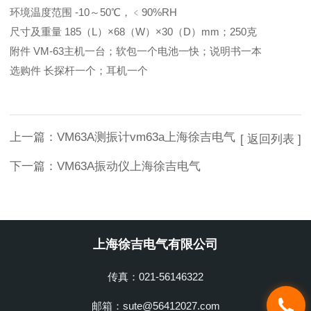
环境温度范围 -10～50℃，﹤90%RH
尺寸及重量 185（L）×68（W）×30（D）mm；250克
附件 VM-63主机一台；软包一个电池一快；说明书一本
选购件 长探杆一个；耳机一个
上一篇：
VM63A测振计vm63a上海徐吉电气
[ 返回列表 ]
下一篇：
VM63A振动仪上海徐吉电气
上海徐吉电气有限公司
传真：021-56146322
邮箱：sute@56412027.com