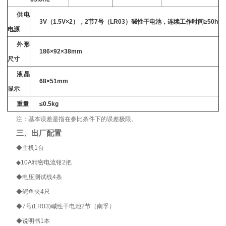
供电
3V
（
1.5V×2
），
2
节
7
号（
LR03
）碱性干电池，连续工作时间
≥50h
电源
外形
186×92×38mm
尺寸
液晶
68×51mm
显示
重量
≤0.5kg
注：基本误差是指在参比条件下的误差极限。
三、出厂配置
◆
主机
1
台
◆
10A
精密电流钳
2
把
◆
电压测试线
4
条
◆
鳄鱼夹
4
只
◆
7
号
(LR03)
碱性干电池
2
节（南孚）
◆
说明书
1
本