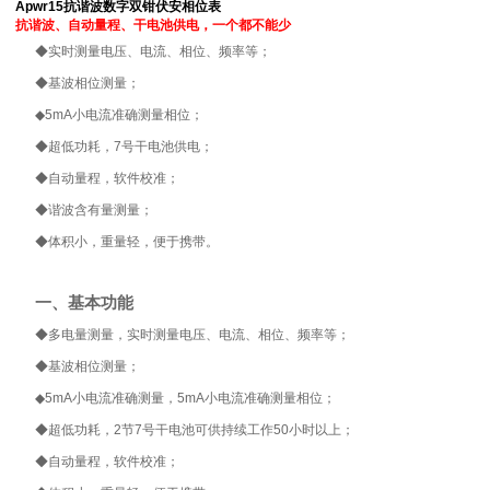
Apwr15抗谐波数字双钳伏安相位表
抗谐波、自动量程、干电池供电，一个都不能少
◆
实时测量电压、电流、相位、频率等；
◆
基波相位测量；
◆
5mA
小电流准确测量相位；
◆
超低功耗，
7
号干电池供电；
◆
自动量程，软件校准；
◆
谐波含有量测量；
◆
体积小，重量轻，便于携带。
一、基本功能
◆
多电量测量，实时测量电压、电流、相位、频率等；
◆
基波相位测量；
◆
5mA
小电流准确测量，
5mA
小电流准确测量相位；
◆
超低功耗，
2
节
7
号干电池可供持续工作
50
小时以上；
◆
自动量程，软件校准；