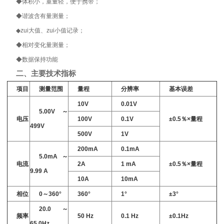
◆
体积小，重量轻，便于携带；
◆
谐波含有量测量；
◆
zui大值、zui小值记录；
◆
相对变化量测量；
◆
数据保持功能
二、主要技术指标
项目
测量范围
量程
分辨率
基本误差
10V
0.01V
5.00V
～
电压
100V
0.1V
±0.5
％
×
量程
499V
500V
1V
200mA
0.1mA
5.0mA
～
电流
2A
1 mA
±0.5
％
×
量程
9.99 A
10A
10mA
相位
0
～
360°
360°
1°
±3°
20.0
～
频率
50 Hz
0.1 Hz
±0.1Hz
65.0Hz