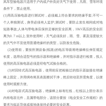
风车型验电器只适用于户内或户外良好天气下使用，凡雨、雪等环境
条件下，禁止使用。
(1)
用高压验电器进行测试时，必须戴上符合要求的绝缘手套
;
不可一
个人单独测试，身旁必须有人监护
;
测试时，要防止发生相间或对地
短路事故
;
人体与带电体应保持足够的安全距离，
10kV
高压的安全距
离为
0. 7 m
以上
.
室外使用时，天气必须良好，雨、雪、雾及湿度较大
的天气中不宜使用普通绝缘杆的类型，以防发生危险。
(2)
使用前，要按所测设备
(
线路
)
的电压等级将绝缘棒拉伸至规定
长度，选用合适型号的指示器和绝缘棒，并对指示器进行检查，投人
使用的高压验电器必须是经电气试验合格的。
(3)
对回转式高压验电器，使用前应把检验过的指示器旋接在绝缘
棒上固定，并用绸布将其表面擦拭干净，然后转动至所需角度，以便
使用时观察方便。
(4)
对电容式高压验电器，绝缘棒上标有红线，红线以上部分表示
内有电容元件，且属带电部分，该部分要按《电业安全工作规程》的
要求与临近导体或接地体保持必要的安全距离。