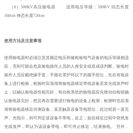
（6
）
500KV
高压验电器 适用电压等级：
500KV
回态长度
160cm
伸态长度
720cm
使用方法及注意事项
使用验电器时必须注意其额定电压和被检验电气设备的电压等级相适
应，否则可能会危及验电操作人员的人身安全或造成误判断。验电时
操作人员应戴绝缘手套，手握在罩护环以下的握手部位，先在有电设
备上进行检验，检验时应渐渐将验电器移近带电设备至发光或发声时
止，以确认验电器性能完好，有自检系统的验电器应先揿动自检钮确
认验电器完好，然后再在需要进行验电的设备上检测，检测时也应渐
渐将验电器移近待测设备，直至触及设备导电部位，此过程若一直无
声、光指示，则可判定该设备不带电，反之，如在移近过程中突然发
光或发声，即认为该设备带电，即可停止移近，结束验电。 另外，