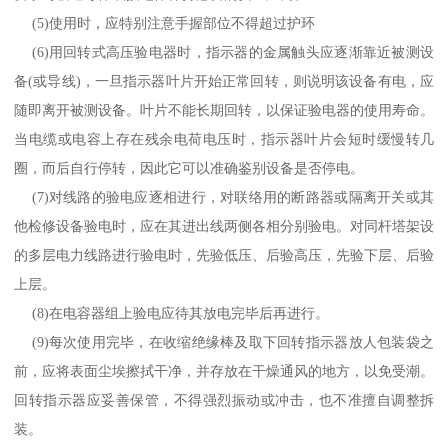
(5)
使用时，应特别注意手握部位不得超过护环
(6)
用回转式高压验电器时，指示器的金属触头应逐渐靠近被测设
备
(
或导线
)
，一旦指示器叶片开始正常回转，则说明该设备有电，应
随即离开被测设备。叶片不能长期回转，以保证验电器的使用寿命。
当电缆或电容上存在残余电荷电压时，指示器叶片会短时缓慢转几
圈，而后自行停转，因此它可以准确鉴别设备是否停电。
(7)
对线路的验电应逐相进行，对联络用的断路器或隔离开关或其
他检修设备验电时，应在其进出线两侧各相分别验电。对同杆塔架设
的多层电力线路进行验电时，先验低压、后验高压，先验下层、后验
上层。
(8)
在电容器组上验电应待其放电完毕后再进行。
(9)
每次使用完毕，在收缩绝缘棒及取下回转指示器放人包装袋之
前，应将表面尘埃擦拭干净，并存放在干燥通风的地方，以免受潮。
回转指示器应妥善保管，不得强烈振动或冲击，也不准擅自调整拆
装。