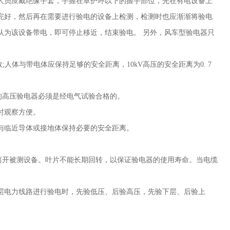
人员应戴绝缘手套，手握在罩护环以下的握手部位，先在有电设备上
完好，然后再在需要进行验电的设备上检测，检测时也应渐渐将验电
认为该设备带电，即可停止移近，结束验电。 另外，风车型验电器只
故
;
人体与带电体应保持足够的安全距离，
10kV
高压的安全距离为
0. 7
用的高压验电器必须是经电气试验合格的。
使用时观察方便。
与临近导体或接地体保持必要的安全距离。
离开被测设备。叶片不能长期回转，以保证验电器的使用寿命。当电缆
层电力线路进行验电时，先验低压、后验高压，先验下层、后验上