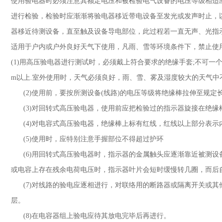
使用验电器时必须注意其额定电压和被检验电气设备的电压等级相适
进行检验，检验时应渐渐将验电器移近带电设备至发光或发声时止，
器移近待测设备，直至触及设备导电部位，此过程若一直无声、光指
适用于户内或户外良好天气下使用，凡雨、雪等环境条件下，禁止
(1)
用高压验电器进行测试时，必须戴上符合要求的绝缘手套
;
不可一
m
以上
.
室外使用时，天气必须良好，雨、雪、雾及湿度较大的天气
(2)
使用前，要按所测设备
(
线路
)
的电压等级将绝缘棒拉伸至规定
(3)
对回转式高压验电器，使用前应把检验过的指示器旋接在绝
(4)
对电容式高压验电器，绝缘棒上标有红线，红线以上部分表示
(5)
使用时，应特别注意手握部位不得超过护环
(6)
用回转式高压验电器时，指示器的金属触头应逐渐靠近被测设
或电容上存在残余电荷电压时，指示器叶片会短时缓慢转几圈，而
(7)
对线路的验电应逐相进行，对联络用的断路器或隔离开关或其
层。
(8)
在电容器组上验电应待其放电完毕后再进行。