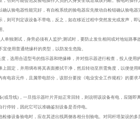
应，否则可能会危及验电操作人员的人身安全或造成误判断。验电时操作
以确认验电器性能完好，有自检系统的验电器应先揿动自检钮确认验电器
示，则可判定该设备不带电，反之，如在移近过程中突然发光或发声，即
使用。
个人单独测试，身旁必须有人监护
;
测试时，要防止发生相间或对地短路事
中不宜使用普通绝缘杆的类型，以防发生危险。
长度，选用合适型号的指示器和绝缘棒，并对指示器进行检查，投人使
缘棒上固定，并用绸布将其表面擦拭干净，然后转动至所需角度，以便
内有电容元件，且属带电部分，该部分要按《电业安全工作规程》的要求
备
(
或导线
)
，一旦指示器叶片开始正常回转，则说明该设备有电，应随即
后自行停转，因此它可以准确鉴别设备是否停电。
他检修设备验电时，应在其进出线两侧各相分别验电。对同杆塔架设的多