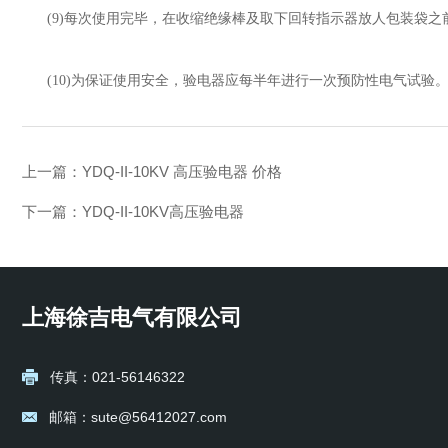
(9)
每次使用完毕，在收缩绝缘棒及取下回转指示器放人包装袋之
(10)
为保证使用安全，验电器应每半年进行一次预防性电气试验
上一篇：
YDQ-II-10KV 高压验电器 价格
下一篇：
YDQ-II-10KV高压验电器
上海徐吉电气有限公司
传真：021-56146322
邮箱：sute@56412027.com