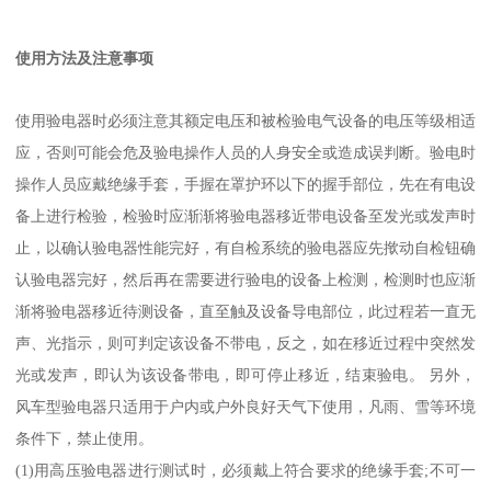
使用方法及注意事项
使用验电器时必须注意其额定电压和被检验电气设备的电压等级相适
应，否则可能会危及验电操作人员的人身安全或造成误判断。验电时
操作人员应戴绝缘手套，手握在罩护环以下的握手部位，先在有电设
备上进行检验，检验时应渐渐将验电器移近带电设备至发光或发声时
止，以确认验电器性能完好，有自检系统的验电器应先揿动自检钮确
认验电器完好，然后再在需要进行验电的设备上检测，检测时也应渐
渐将验电器移近待测设备，直至触及设备导电部位，此过程若一直无
声、光指示，则可判定该设备不带电，反之，如在移近过程中突然发
光或发声，即认为该设备带电，即可停止移近，结束验电。 另外，
风车型验电器只适用于户内或户外良好天气下使用，凡雨、雪等环境
条件下，禁止使用。
(1)
用高压验电器进行测试时，必须戴上符合要求的绝缘手套
;
不可一