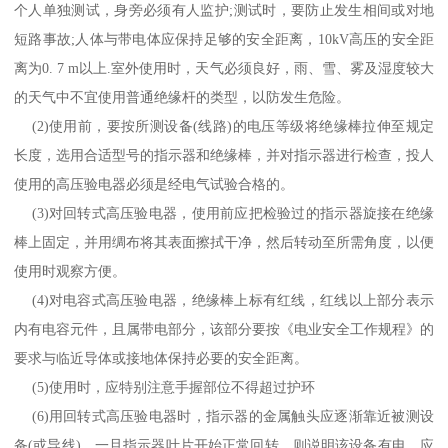
个人单独测试，身旁必须有人监护
;
测试时，要防止发生相间或对地
短路事故
;
人体与带电体应保持足够的安全距离，
10kV
高压的安全距
离为
0. 7 m
以上
.
室外使用时，天气必须良好，雨、雪、雾及湿度较大
的天气中不宜使用普通绝缘杆的类型，以防发生危险。
(2)
使用前，要按所测设备
(
线路
)
的电压等级将绝缘棒拉伸至规定
长度，选用合适型号的指示器和绝缘棒，并对指示器进行检查，投人
使用的高压验电器必须是经电气试验合格的。
(3)
对回转式高压验电器，使用前应把检验过的指示器旋接在绝缘
棒上固定，并用绸布将其表面擦拭干净，然后转动至所需角度，以便
使用时观察方便。
(4)
对电容式高压验电器，绝缘棒上标有红线，红线以上部分表示
内有电容元件，且属带电部分，该部分要按《电业安全工作规程》的
要求与临近导体或接地体保持必要的安全距离。
(5)
使用时，应特别注意手握部位不得超过护环
(6)
用回转式高压验电器时，指示器的金属触头应逐渐靠近被测设
备
(
或导线
)
，一旦指示器叶片开始正常回转，则说明该设备有电，应