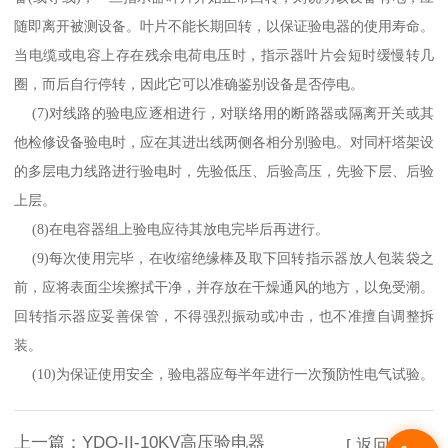
随即离开被测设备。叶片不能长期回转，以保证验电器的使用寿命。
当电缆或电容上存在残余电荷电压时，指示器叶片会短时缓慢转几
圈，而后自行停转，因此它可以准确鉴别设备是否停电。
(7)
对线路的验电应逐相进行，对联络用的断路器或隔离开关或其
他检修设备验电时，应在其进出线两侧各相分别验电。对同杆塔架设
的多层电力线路进行验电时，先验低压、后验高压，先验下层、后验
上层。
(8)
在电容器组上验电应待其放电完毕后再进行。
(9)
每次使用完毕，在收缩绝缘棒及取下回转指示器放人包装袋之
前，应将表面尘埃擦拭干净，并存放在干燥通风的地方，以免受潮。
回转指示器应妥善保管，不得强烈振动或冲击，也不准擅自调整拆
装。
(10)
为保证使用安全，验电器应每半年进行一次预防性电气试验。
上一篇：
YDQ-II-10KV高压验电器
[ 返回列表 ]