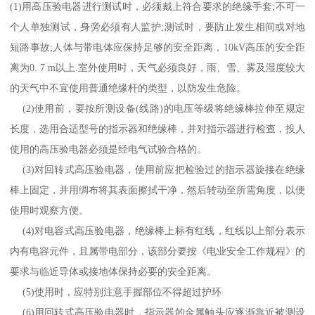
(1)
用高压验电器进行测试时，必须戴上符合要求的绝缘手套
;
不可一
个人单独测试，身旁必须有人监护
;
测试时，要防止发生相间或对地
短路事故
;
人体与带电体应保持足够的安全距离，
10kV
高压的安全距
离为
0. 7 m
以上
.
室外使用时，天气必须良好，雨、雪、雾及湿度较大
的天气中不宜使用普通绝缘杆的类型，以防发生危险。
(2)
使用前，要按所测设备
(
线路
)
的电压等级将绝缘棒拉伸至规定
长度，选用合适型号的指示器和绝缘棒，并对指示器进行检查，投人
使用的高压验电器必须是经电气试验合格的。
(3)
对回转式高压验电器，使用前应把检验过的指示器旋接在绝缘
棒上固定，并用绸布将其表面擦拭干净，然后转动至所需角度，以便
使用时观察方便。
(4)
对电容式高压验电器，绝缘棒上标有红线，红线以上部分表示
内有电容元件，且属带电部分，该部分要按《电业安全工作规程》的
要求与临近导体或接地体保持必要的安全距离。
(5)
使用时，应特别注意手握部位不得超过护环
(6)
用回转式高压验电器时，指示器的金属触头应逐渐靠近被测设