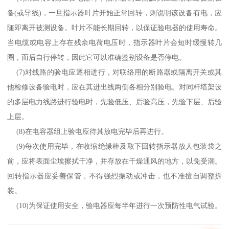
备
(
或导线
)
，一旦指示器叶片开始正常回转，则说明该设备有电，应
随即离开被测设备。叶片不能长期回转，以保证验电器的使用寿命。
当电缆或电容上存在残余电荷电压时，指示器叶片会短时缓慢转几
圈，而后自行停转，因此它可以准确鉴别设备是否停电。
(7)
对线路的验电应逐相进行，对联络用的断路器或隔离开关或其
他检修设备验电时，应在其进出线两侧各相分别验电。对同杆塔架设
的多层电力线路进行验电时，先验低压、后验高压，先验下层、后验
上层。
(8)
在电容器组上验电应待其放电完毕后再进行。
(9)
每次使用完毕，在收缩绝缘棒及取下回转指示器放人包装袋之
前，应将表面尘埃擦拭干净，并存放在干燥通风的地方，以免受潮。
回转指示器应妥善保管，不得强烈振动或冲击，也不准擅自调整拆
装。
(10)
为保证使用安全，验电器应每半年进行一次预防性电气试验。