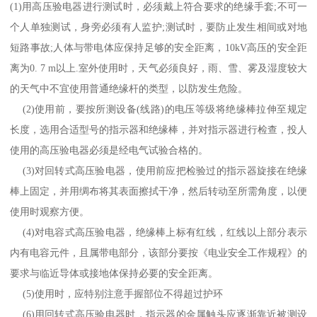
(1)
用高压验电器进行测试时，必须戴上符合要求的绝缘手套
;
不可一
个人单独测试，身旁必须有人监护
;
测试时，要防止发生相间或对地
短路事故
;
人体与带电体应保持足够的安全距离，
10kV
高压的安全距
离为
0. 7 m
以上
.
室外使用时，天气必须良好，雨、雪、雾及湿度较大
的天气中不宜使用普通绝缘杆的类型，以防发生危险。
(2)
使用前，要按所测设备
(
线路
)
的电压等级将绝缘棒拉伸至规定
长度，选用合适型号的指示器和绝缘棒，并对指示器进行检查，投人
使用的高压验电器必须是经电气试验合格的。
(3)
对回转式高压验电器，使用前应把检验过的指示器旋接在绝缘
棒上固定，并用绸布将其表面擦拭干净，然后转动至所需角度，以便
使用时观察方便。
(4)
对电容式高压验电器，绝缘棒上标有红线，红线以上部分表示
内有电容元件，且属带电部分，该部分要按《电业安全工作规程》的
要求与临近导体或接地体保持必要的安全距离。
(5)
使用时，应特别注意手握部位不得超过护环
(6)
用回转式高压验电器时，指示器的金属触头应逐渐靠近被测设