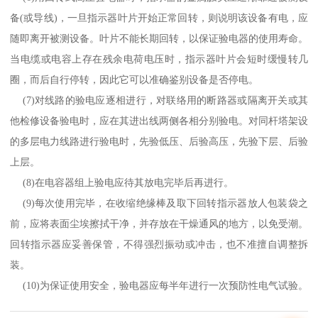
备
(
或导线
)
，一旦指示器叶片开始正常回转，则说明该设备有电，应
随即离开被测设备。叶片不能长期回转，以保证验电器的使用寿命。
当电缆或电容上存在残余电荷电压时，指示器叶片会短时缓慢转几
圈，而后自行停转，因此它可以准确鉴别设备是否停电。
(7)
对线路的验电应逐相进行，对联络用的断路器或隔离开关或其
他检修设备验电时，应在其进出线两侧各相分别验电。对同杆塔架设
的多层电力线路进行验电时，先验低压、后验高压，先验下层、后验
上层。
(8)
在电容器组上验电应待其放电完毕后再进行。
(9)
每次使用完毕，在收缩绝缘棒及取下回转指示器放人包装袋之
前，应将表面尘埃擦拭干净，并存放在干燥通风的地方，以免受潮。
回转指示器应妥善保管，不得强烈振动或冲击，也不准擅自调整拆
装。
(10)
为保证使用安全，验电器应每半年进行一次预防性电气试验。