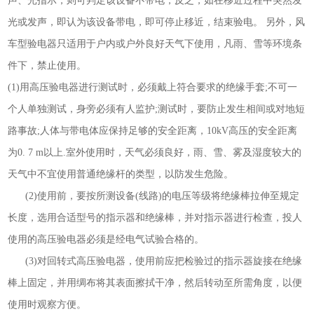
声、光指示，则可判定该设备不带电，反之，如在移近过程中突然发
光或发声，即认为该设备带电，即可停止移近，结束验电。 另外，风
车型验电器只适用于户内或户外良好天气下使用，凡雨、雪等环境条
件下，禁止使用。
(1)
用高压验电器进行测试时，必须戴上符合要求的绝缘手套
;
不可一
个人单独测试，身旁必须有人监护
;
测试时，要防止发生相间或对地短
路事故
;
人体与带电体应保持足够的安全距离，
10kV
高压的安全距离
为
0. 7 m
以上
.
室外使用时，天气必须良好，雨、雪、雾及湿度较大的
天气中不宜使用普通绝缘杆的类型，以防发生危险。
(2)
使用前，要按所测设备
(
线路
)
的电压等级将绝缘棒拉伸至规定
长度，选用合适型号的指示器和绝缘棒，并对指示器进行检查，投人
使用的高压验电器必须是经电气试验合格的。
(3)
对回转式高压验电器，使用前应把检验过的指示器旋接在绝缘
棒上固定，并用绸布将其表面擦拭干净，然后转动至所需角度，以便
使用时观察方便。