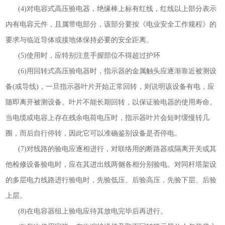
(4)
对电容式高压验电器，绝缘棒上标有红线，红线以上部分表示
内有电容元件，且属带电部分，该部分要按《电业安全工作规程》的
要求与临近导体或接地体保持必要的安全距离。
(5)
使用时，应特别注意手握部位不得超过护环
(6)
用回转式高压验电器时，指示器的金属触头应逐渐靠近被测设
备
(
或导线
)
，一旦指示器叶片开始正常回转，则说明该设备有电，应
随即离开被测设备。叶片不能长期回转，以保证验电器的使用寿命。
当电缆或电容上存在残余电荷电压时，指示器叶片会短时缓慢转几
圈，而后自行停转，因此它可以准确鉴别设备是否停电。
(7)
对线路的验电应逐相进行，对联络用的断路器或隔离开关或其
他检修设备验电时，应在其进出线两侧各相分别验电。对同杆塔架设
的多层电力线路进行验电时，先验低压、后验高压，先验下层、后验
上层。
(8)
在电容器组上验电应待其放电完毕后再进行。