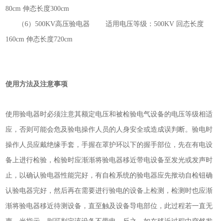
80cm
伸态长度
300cm
（6
）
500KV
高压验电器 适用电压等级：
500KV
回态长度
160cm
伸态长度
720cm
使用方法及注意事项
使用验电器时必须注意其额定电压和被检验电气设备的电压等级相适
应，否则可能会危及验电操作人员的人身安全或造成误判断。验电时
操作人员应戴绝缘手套，手握在罩护环以下的握手部位，先在有电设
备上进行检验，检验时应渐渐将验电器移近带电设备至发光或发声时
止，以确认验电器性能完好，有自检系统的验电器应先揿动自检钮确
认验电器完好，然后再在需要进行验电的设备上检测，检测时也应渐
渐将验电器移近待测设备，直至触及设备导电部位，此过程若一直无